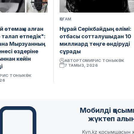
ҚОҒАМ
ай өтемақы алған
Нұрай Серікбайдың өлімі:
 талап етпедік":
отбасы сотталушыдан 10
ана Мырзуанның
миллиард теңге өндіруді
енесі өздеріне
сұрады
ыннан кейін
АВТОР
ТОМИРИС ТОНЫКӨК
7 ТАМЫЗ, 2026
і
РИС ТОНЫКӨК
026
Мобилді қосы
жүктеп алы
Kyn.kz қосымшасын 