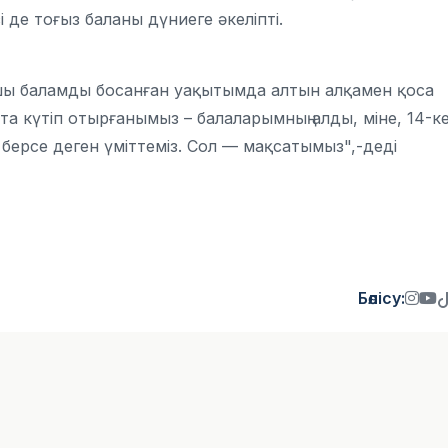
де тоғыз баланы дүниеге әкеліпті.
ншы баламды босанған уақытымда алтын алқамен қоса
тта күтіп отырғанымыз – балаларымның алды, міне, 14-к
 берсе деген үміттеміз. Сол — мақсатымыз",-деді
Бөлісу: