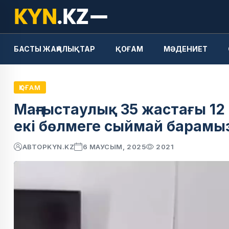
БАСТЫ ЖАҢАЛЫҚТАР
ҚОҒАМ
МӘДЕНИЕТ
ҚОҒАМ
Маңғыстаулық 35 жастағы 12
екі бөлмеге сыймай барамы
АВТОР
KYN.KZ
6 МАУСЫМ, 2025
2021