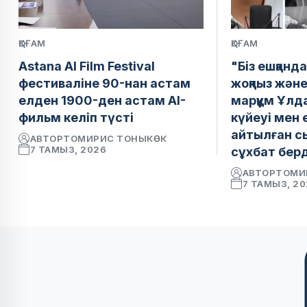
ҚОҒАМ
ҚОҒАМ
Astana AI Film Festival
"Біз ешқанд
фестиваліне 90-нан астам
жоқпыз және
елден 1900-ден астам AI-
марқұм Ұлд
фильм келіп түсті
күйеуі мен 
айтылған с
АВТОР
ТОМИРИС ТОНЫКӨК
7 ТАМЫЗ, 2026
сұхбат берд
АВТОР
ТОМИ
7 ТАМЫЗ, 2