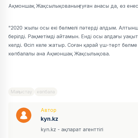
Ақмоншақ Жақсылықованың туған анасы да, өз енесі 
"2020 жылы осы екі бөлмелі пәтерді алдым. Алты
берілді. Рақметімді айтамын. Енді осы алдағы уақы
келді. Өсіп келе жатыр. Соған қарай үш-төрт бөлме
көпбалалы ана Ақмоншақ Жақсылықова.
Маңғыстау
көпбала
Автор
kyn.kz
kyn.kz - ақпарат агенттігі