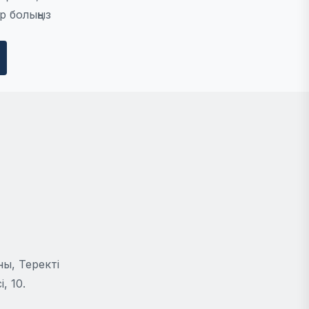
р болыңыз
ы, Теректі
, 10.