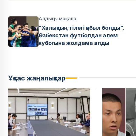
Алдыңғы мақала
"Халықтың тілегі қабыл болды".
Өзбекстан футболдан әлем
кубогына жолдама алды
Ұқсас жаңалықтар