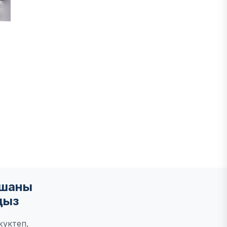
мшаны
ңыз
жүктеп,