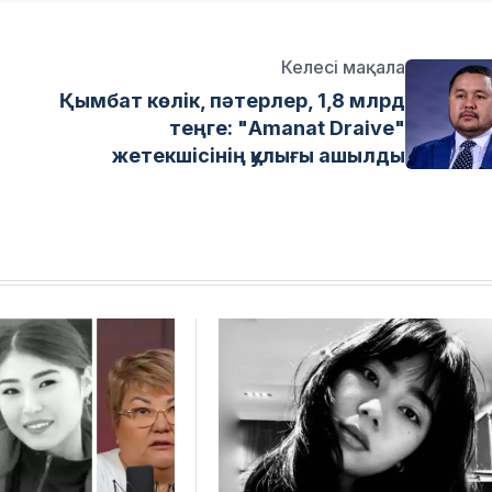
Келесі мақала
Қымбат көлік, пәтерлер, 1,8 млрд
теңге: "Amanat Draive"
жетекшісінің қулығы ашылды