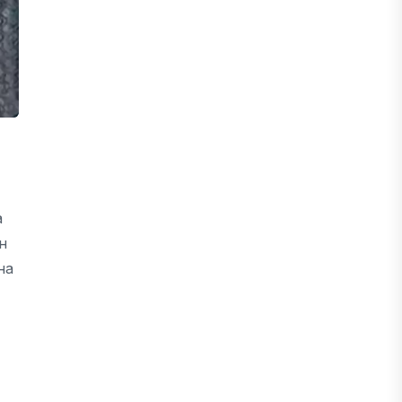
а
н
на