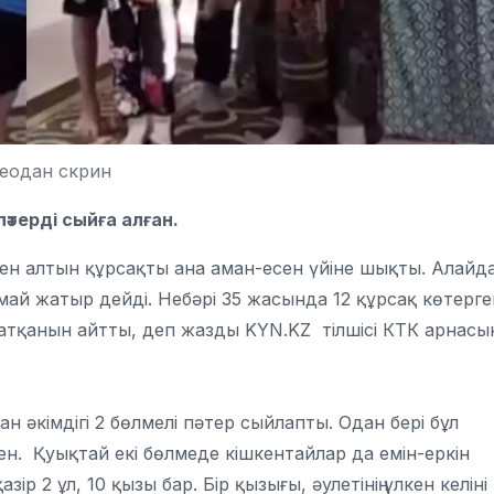
еодан скрин
пәтерді сыйға алған.
лген алтын құрсақты ана аман-есен үйіне шықты. Алайд
й жатыр дейді. Небәрі 35 жасында 12 құрсақ көтерге
жатқанын айтты, деп жазды KYN.KZ тілшісі КТК арнасы
дан әкімдігі 2 бөлмелі пәтер сыйлапты. Одан бері бұл
н. Қуықтай екі бөлмеде кішкентайлар да емін-еркін
р 2 ұл, 10 қызы бар. Бір қызығы, әулетінің үлкен келіні