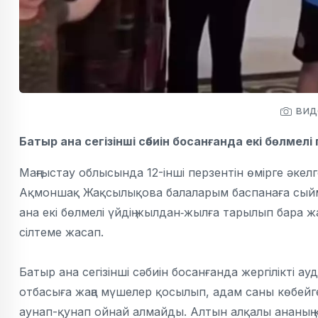
вид
Батыр ана сегізінші сәбиін босанғанда екі бөлмелі 
Маңғыстау облысында 12-інші перзентін өмірге әке
Ақмоншақ Жақсылықова балаларым баспанаға сыйма
ана екі бөлмелі үйдің жылдан‑жылға тарылып бара 
сілтеме жасап.
Батыр ана сегізінші сәбиін босанғанда жергілікті ау
отбасыға жаңа мүшелер қосылып, адам саны көбейге
аунап-қунап ойнай алмайды. Алтын алқалы ананың қазі