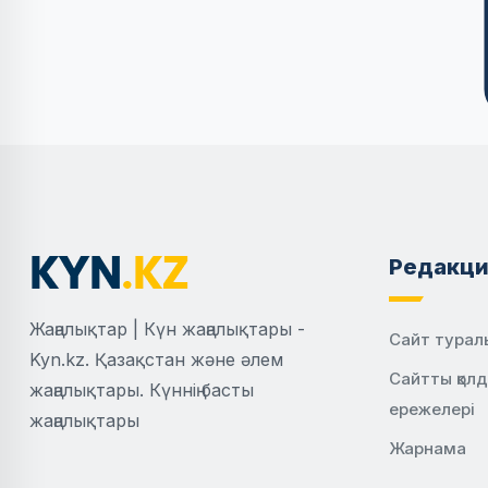
Редакци
Жаңалықтар | Күн жаңалықтары -
Сайт турал
Kyn.kz. Қазақстан және әлем
Сайтты қол
жаңалықтары. Күннің басты
ережелері
жаңалықтары
Жарнама