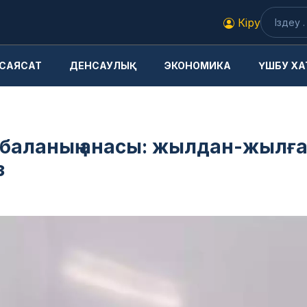
Кіру
САЯСАТ
ДЕНСАУЛЫҚ
ЭКОНОМИКА
ҮШБУ ХА
 баланың анасы: жылдан-жылғ
з