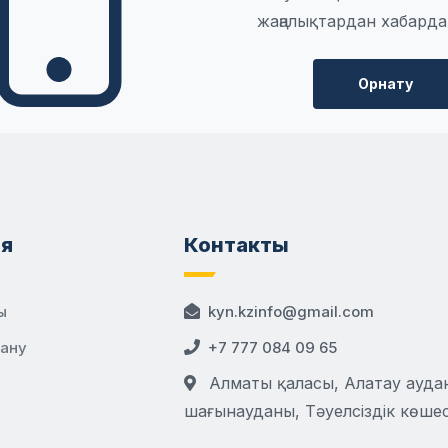
жаңалықтардан хабарда
Орнату
я
Контакты
ы
kyn.kzinfo@gmail.com
дану
+7 777 084 09 65
Алматы қаласы, Алатау аудан
шағынауданы, Тәуелсіздік көшесі