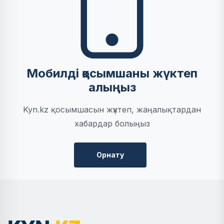
Мобилді қосымшаны жүктеп
алыңыз
Kyn.kz қосымшасын жүктеп, жаңалықтардан
хабардар болыңыз
Орнату