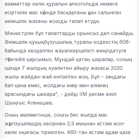
азаматтар көлік құралын алкогольдік немесе
есірткілік мас күйінде басқарғаны үшін салынған
әкімшілік жазаны жоюды талап етуде.
Министрлік бұл талаптарды орынсыз деп санайды.
Әкімшілік құқықбұзушылық туралы кодекстің 608-
бабында көзделген жауапкершілікті жеңілдетуге
түбегейлі қарсымыз. Мұндай қатаң шаралар, соның
ішінде 7 жылдық куәліктен айыру жазасы 2020
жылы жайдан-жай енгізілген жоқ. Бұл – заңдағы
бап қана емес, жолдағы өмір мен өлімнің
арасындағы шекара", - дейді ІІМ ресми өкілі
Шыңғыс Алекешев.
Оның мәліметінше, соңғы бес жылда мас
жүргізушілердің кесірінен 2,5 мыңнан астам жол-
көлік оқиғасы тіркелген. 460-тан астам адам қаза