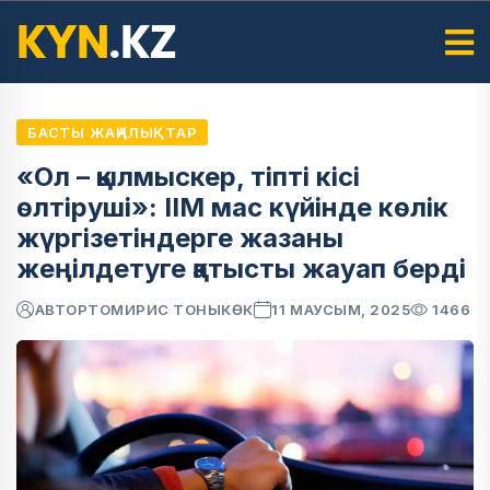
БАСТЫ ЖАҢАЛЫҚТАР
«Ол – қылмыскер, тіпті кісі
өлтіруші»: ІІМ мас күйінде көлік
жүргізетіндерге жазаны
жеңілдетуге қатысты жауап берді
АВТОР
ТОМИРИС ТОНЫКӨК
11 МАУСЫМ, 2025
1466