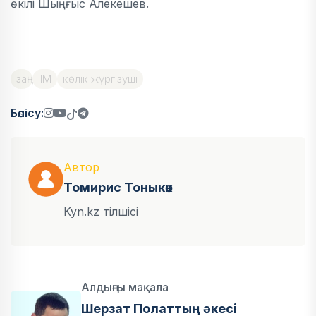
өкілі Шыңғыс Алекешев.
заң
ІІМ
көлік жүргізуші
Бөлісу:
Автор
Томирис Тоныкөк
Kyn.kz тілшісі
Алдыңғы мақала
Шерзат Полаттың әкесі