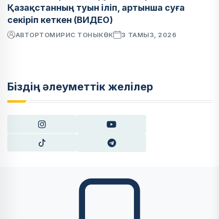
Қазақстанның туын іліп, артынша суға
секіріп кеткен (ВИДЕО)
АВТОР
ТОМИРИС ТОНЫКӨК
3 ТАМЫЗ, 2026
Біздің әлеуметтік желілер