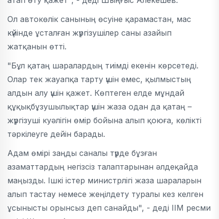
атап өту қажет", - деді Шыңғыс Алекешев.
Ол автокөлік санының өсуіне қарамастан, мас
күйінде ұсталған жүргізушілер саны азайып
жатқанын өтті.
"Бұл қатаң шаралардың тиімді екенін көрсетеді.
Олар тек жауапқа тарту үшін емес, қылмыстың
алдын алу үшін қажет. Көптеген елде мұндай
құқықбұзушылықтар үшін жаза одан да қатаң –
жүргізуші куәлігін өмір бойына алып қоюға, көлікті
тәркілеуге дейін барады.
Адам өмірі заңды саналы түрде бұзған
азаматтардың негізсіз талаптарынан әлдеқайда
маңызды. Ішкі істер министрлігі жаза шараларын
алып тастау немесе жеңілдету туралы кез келген
ұсынысты орынсыз деп санайды", - деді ІІМ ресми