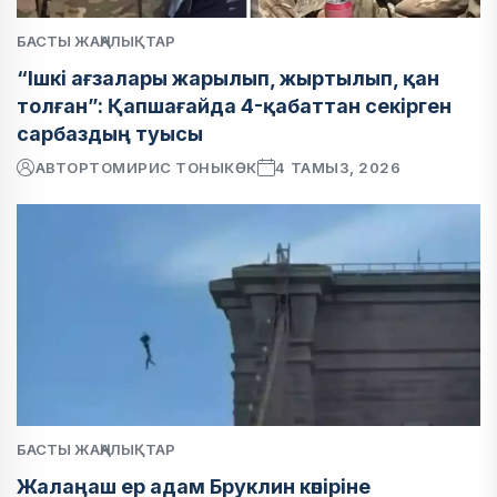
БАСТЫ ЖАҢАЛЫҚТАР
“Ішкі ағзалары жарылып, жыртылып, қан
толған”: Қапшағайда 4-қабаттан секірген
сарбаздың туысы
АВТОР
ТОМИРИС ТОНЫКӨК
4 ТАМЫЗ, 2026
БАСТЫ ЖАҢАЛЫҚТАР
Жалаңаш ер адам Бруклин көпіріне