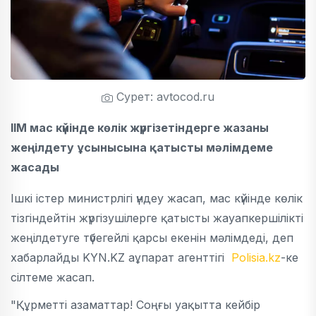
Сурет: avtocod.ru
ІІМ мас күйінде көлік жүргізетіндерге жазаны
жеңілдету ұсынысына қатысты мәлімдеме
жасады
Ішкі істер министрлігі үндеу жасап, мас күйінде көлік
тізгіндейтін жүргізушілерге қатысты жауапкершілікті
жеңілдетуге түбегейлі қарсы екенін мәлімдеді, деп
хабарлайды KYN.KZ аұпарат агенттігі
Polisia.kz
-ке
сілтеме жасап.
"Құрметті азаматтар! Соңғы уақытта кейбір