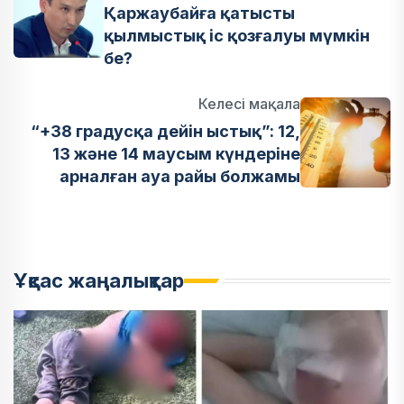
Қаржаубайға қатысты
қылмыстық іс қозғалуы мүмкін
бе?
Келесі мақала
“+38 градусқа дейін ыстық”: 12,
13 және 14 маусым күндеріне
арналған ауа райы болжамы
Ұқсас жаңалықтар