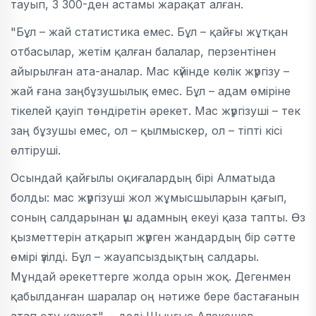
тауып, 3 300-ден астамы жарақат алған.
"Бұл – жай статистика емес. Бұл – қайғы жұтқан
отбасылар, жетім қалған балалар, перзентінен
айырылған ата-аналар. Мас күйінде көлік жүргізу –
жай ғана заңбұзушылық емес. Бұл – адам өміріне
тікелей қауіп төндіретін әрекет. Мас жүргізуші – тек
заң бұзушы емес, ол – қылмыскер, ол – тіпті кісі
өлтіруші.
Осындай қайғылы оқиғалардың бірі Алматыда
болды: мас жүргізуші жол жұмысшыларын қағып,
соның салдарынан үш адамның екеуі қаза тапты. Өз
қызметтерін атқарып жүрген жандардың бір сәтте
өмірі үзілді. Бұл – жауапсыздықтың салдары.
Мұндай әрекеттерге жолда орын жоқ. Дегенмен
қабылданған шаралар оң нәтиже бере бастағанын