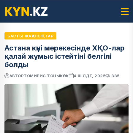
БАСТЫ ЖАҢАЛЫҚТАР
Астана күні мерекесінде ХҚО-лар
қалай жұмыс істейтіні белгілі
болды
АВТОР
ТОМИРИС ТОНЫКӨК
4 ШІЛДЕ, 2025
885