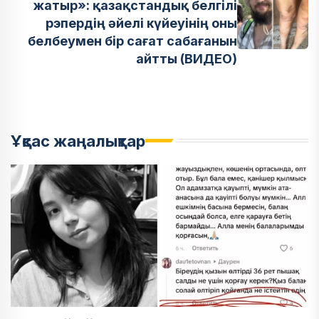
жатыр»: қазақстандық белгілі
рэпердің әйелі күйеуінің оны
белбеумен бір сағат сабағанын
айтты (ВИДЕО)
Ұқсас жаңалықтар