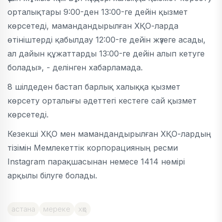
орталықтары 9:00-ден 13:00-ге дейін қызмет
көрсетеді, мамандандырылған ХҚО-ларда
өтініштерді қабылдау 12:00-ге дейін жүзеге асады,
ал дайын құжаттарды 13:00-ге дейін алып кетуге
болады», - делінген хабарламада.
8 шілдеден бастап барлық халыққа қызмет
көрсету орталығы әдеттегі кестеге сай қызмет
көрсетеді.
Кезекші ХҚО мен мамандандырылған ХҚО-лардың
тізімін Мемлекеттік корпорацияның ресми
Instagram парақшасынан немесе 1414 нөмірі
арқылы білуге болады.
астана
мереке
хқо