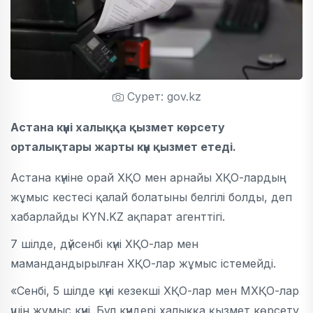
Сурет: gov.kz
Астана күні халыққа қызмет көрсету
орталықтары жарты күн қызмет етеді.
Астана күніне орай ХҚО мен арнайы ХҚО-лардың
жұмыс кестесі қалай болатыны белгілі болды, деп
хабарлайды KYN.KZ ақпарат агенттігі.
7 шілде, дүйсенбі күні ХҚО-лар мен
мамандандырылған ХҚО-лар жұмыс істемейді.
«Сенбі, 5 шілде күні кезекші ХҚО-лар мен МХҚО-лар
үшін жұмыс күні. Бұл күндері халыққа қызмет көрсету