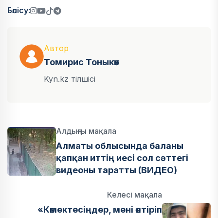
Бөлісу:
Автор
Томирис Тоныкөк
Kyn.kz тілшісі
Алдыңғы мақала
Алматы облысында баланы
қапқан иттің иесі сол сәттегі
видеоны таратты (ВИДЕО)
Келесі мақала
«Көмектесіңдер, мені өлтіріп