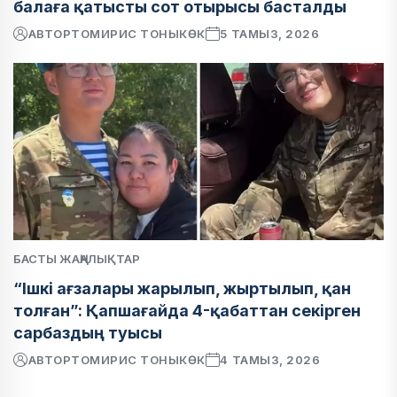
балаға қатысты сот отырысы басталды
АВТОР
ТОМИРИС ТОНЫКӨК
5 ТАМЫЗ, 2026
БАСТЫ ЖАҢАЛЫҚТАР
“Ішкі ағзалары жарылып, жыртылып, қан
толған”: Қапшағайда 4-қабаттан секірген
сарбаздың туысы
АВТОР
ТОМИРИС ТОНЫКӨК
4 ТАМЫЗ, 2026