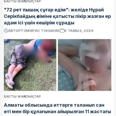
БАСТЫ ЖАҢАЛЫҚТАР
"72 рет пышақ сұғар едім": желіде Нұрай
Серікбайдың өліміне қатысты пікір жазған ер
адам ісі үшін кешірім сұрады
АВТОР
ТОМИРИС ТОНЫКӨК
6 ТАМЫЗ, 2026
БАСТЫ ЖАҢАЛЫҚТАР
Алматы облысында иттерге таланып сан
еті мен бір құлағынан айырылған 11 жастағы