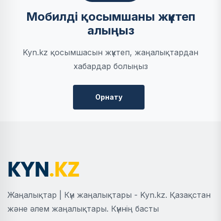
Мобилді қосымшаны жүктеп
алыңыз
Kyn.kz қосымшасын жүктеп, жаңалықтардан
хабардар болыңыз
Орнату
Жаңалықтар | Күн жаңалықтары - Kyn.kz. Қазақстан
және әлем жаңалықтары. Күннің басты