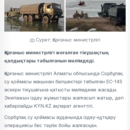
Сурет: Қорғаныс министрлігі
Қорғаныс министрлігі жоғалған тікұшақтың
қалдықтары табылғанын мәлімдеді.
Қорғаныс министрлігі Алматы облысында Сорбұлақ
су қоймасы маңынан бөлшектері табылған EC-145
әскери тікұшағына қатысты мәлімдеме жасады.
Экипажын іздеу жұмыстары жалғасып жатыр, деп
хабарлайды KYN.KZ ақпарат агенттігі.
Сорбұлақ су қоймасы ауданында іздеу-құтқару
операциясы бес тәулік бойы жалғасқан.