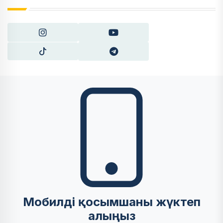
Мобилді қосымшаны жүктеп
алыңыз