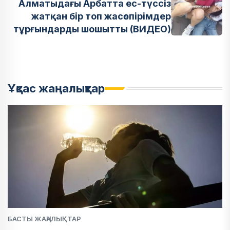
Алматыдағы Арбатта ес-түссіз
жатқан бір топ жасөспірімдер
тұрғындарды шошытты (ВИДЕО)
Ұқсас жаңалықтар
БАСТЫ ЖАҢАЛЫҚТАР