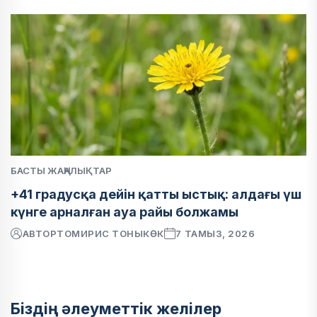
БАСТЫ ЖАҢАЛЫҚТАР
+41 градусқа дейін қатты ыстық: алдағы үш
күнге арналған ауа райы болжамы
АВТОР
ТОМИРИС ТОНЫКӨК
7 ТАМЫЗ, 2026
Біздің әлеуметтік желілер