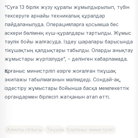
“Суға 13 бірлік жүзу құралы жұмылдырылып, түбін
тексеруге арнайы техникалық құралдар
пайдаланылуда. Операцияларға қосымша бес
әскери бөлімнің күш-құралдары тартылды. Жұмыс
тәулік бойы жалғасуда. Іздеу шаралары барысында
тікұшақтың қалдықтары табылды. Оларды анықтау
жұмыстары жүргізілуде”, – делінген хабарламада.
Қорғаныс министрлігі әзірге жоғалған тікұшақ
экипажы табылмағанын мәлімдеді. Сондай-ақ,
іздестіру жұмыстары бойынша басқа мемлекеттік
органдармен бірлесіп жатқанын атап өтті.
Алматы облысы
Тікұшақ
Қорғаныс министрлігі