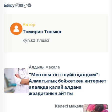
Бөлісу:
Автор
Томирис Тоныкөк
Kyn.kz тілшісі
Алдыңғы мақала
"Мен оны тіпті сүйіп қалдым":
Алматылық бойжеткен интернет
алаяққа қалай алдана
жаздағанын айтты
Келесі мақала