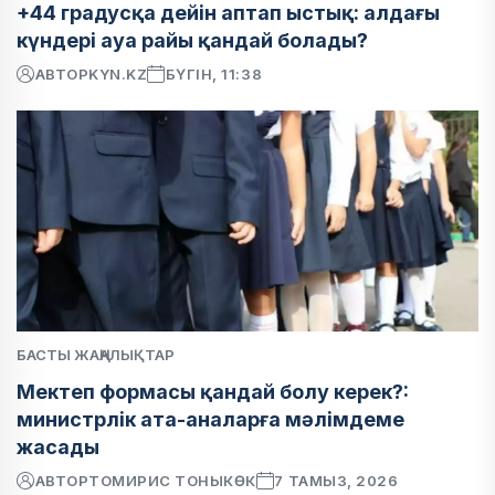
+44 градусқа дейін аптап ыстық: алдағы
күндері ауа райы қандай болады?
АВТОР
KYN.KZ
БҮГІН, 11:38
БАСТЫ ЖАҢАЛЫҚТАР
Мектеп формасы қандай болу керек?:
министрлік ата-аналарға мәлімдеме
жасады
АВТОР
ТОМИРИС ТОНЫКӨК
7 ТАМЫЗ, 2026