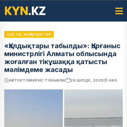
БАСТЫ ЖАҢАЛЫҚТАР
«Қалдықтары табылды»: Қорғаныс
министрлігі Алматы облысында
жоғалған тікұшаққа қатысты
мәлімдеме жасады
АВТОР
ТОМИРИС ТОНЫКӨК
29 ШІЛДЕ, 2025
680