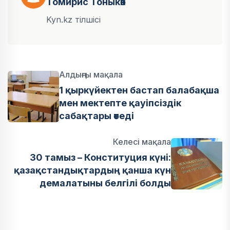
Томирис Тоныкөк
Kyn.kz тілшісі
Алдыңғы мақала
1 қыркүйектен бастап балабақша
мен мектепте қауіпсіздік
сабақтары өтеді
Келесі мақала
30 тамыз – Конституция күні:
қазақстандықтардың қанша күн
демалатыны белгілі болды