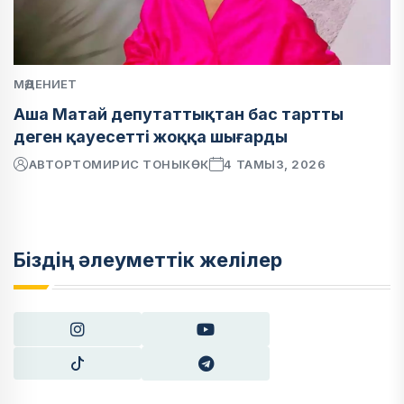
МӘДЕНИЕТ
Аша Матай депутаттықтан бас тартты
деген қауесетті жоққа шығарды
АВТОР
ТОМИРИС ТОНЫКӨК
4 ТАМЫЗ, 2026
Біздің әлеуметтік желілер