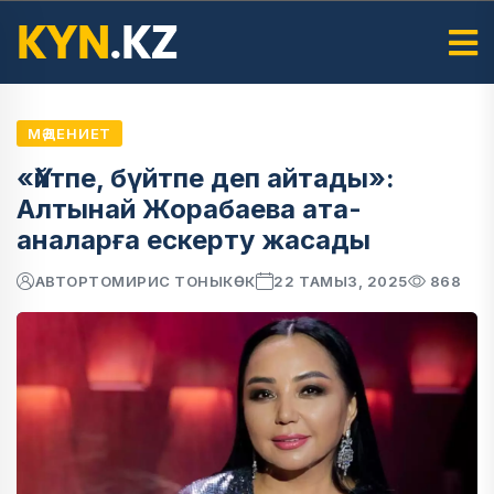
МӘДЕНИЕТ
«Үйтпе, бүйтпе деп айтады»:
Алтынай Жорабаева ата-
аналарға ескерту жасады
АВТОР
ТОМИРИС ТОНЫКӨК
22 ТАМЫЗ, 2025
868