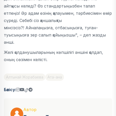
айтқысы келеді? Өз стандартыңызбен талап
етпеңіз! Әр адам өзінің қалауымен, тәрбиесімен өмір
сүреді. Себебі сіз қаншалықты
мінсізсіз?! Айналаңызға, отбасыңызға, туған-
туысыңызға зер салып қойыңызшы", – деп жазды
әнші.
Желі қолданушыларының көпшілігі әншіні қолдап,
оның сөзімен келісті.
Алтынай Жорабаева
Ата-ана
Бөлісу:
Автор