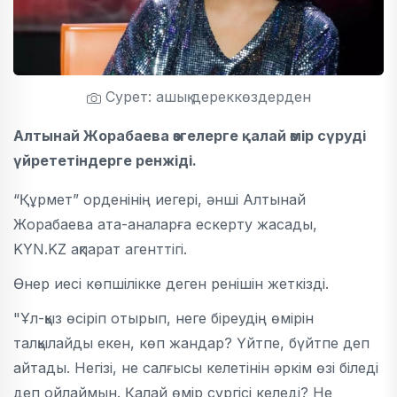
Сурет: ашық дереккөздерден
Алтынай Жорабаева өзгелерге қалай өмір сүруді
үйрететіндерге ренжіді.
“Құрмет” орденінің иегері, әнші Алтынай
Жорабаева ата-аналарға ескерту жасады,
KYN.KZ ақпарат агенттігі.
Өнер иесі көпшілікке деген ренішін жеткізді.
"Ұл-қыз өсіріп отырып, неге біреудің өмірін
талқылайды екен, көп жандар?
Үйтпе, бүйтпе деп
айтады
. Негізі, не салғысы келетінін әркім өзі біледі
деп ойлаймын. Қалай өмір сүргісі келеді? Не