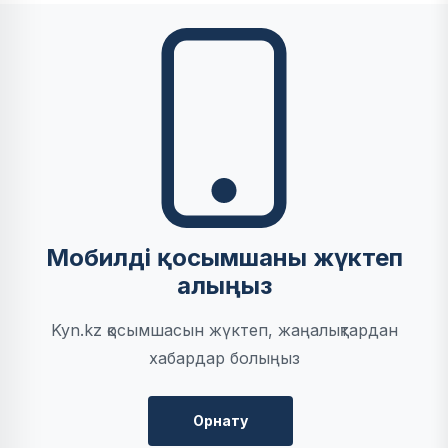
Мобилді қосымшаны жүктеп
алыңыз
Kyn.kz қосымшасын жүктеп, жаңалықтардан
хабардар болыңыз
Орнату