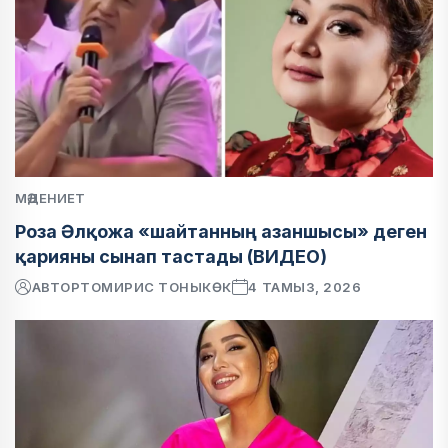
МӘДЕНИЕТ
Роза Әлқожа «шайтанның азаншысы» деген
қарияны сынап тастады (ВИДЕО)
АВТОР
ТОМИРИС ТОНЫКӨК
4 ТАМЫЗ, 2026