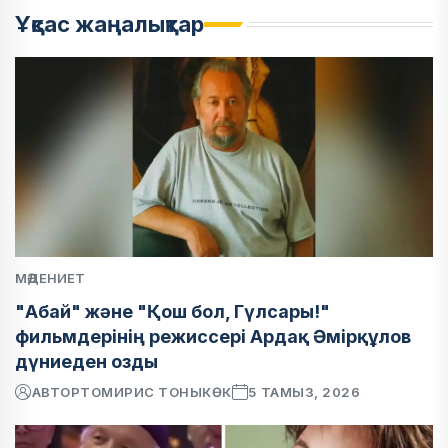
Ұқсас жаңалықтар
МӘДЕНИЕТ
"Абай" және "Қош бол, Гүлсары!"
фильмдерінің режиссері Ардақ Әмірқұлов
дүниеден озды
АВТОР
ТОМИРИС ТОНЫКӨК
5 ТАМЫЗ, 2026