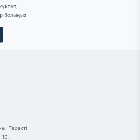
жүктеп,
р болыңыз
ы, Теректі
 10.