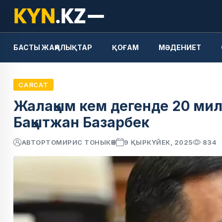
БАСТЫ ЖАҢАЛЫҚТАР
ҚОҒАМ
МӘДЕНИЕТ
САЯСАТ
Жалақым кем дегенде 20 мил
Бақытжан Базарбек
АВТОР
ТОМИРИС ТОНЫКӨК
9 ҚЫРКҮЙЕК, 2025
834