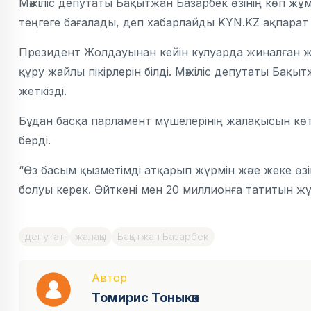
Мәжіліс депутаты Бақытжан Базарбек өзінің көп жұм
теңгеге бағалады, деп хабарлайды KYN.KZ ақпарат а
Президент Жолдауынан кейін кулуарда жиналған ж
құру жайлы пікірлерін білді. Мәжіліс депутаты Бақ
жеткізді.
Бұдан басқа парламент мүшелерінің жалақысын көтер
берді.
“Өз басым қызметімді атқарып жүрмін және жеке ө
болуы керек. Өйткені мен 20 миллионға татитын ж
депутат
жалақы
Бақытжан Базарбек
Автор
Томирис Тоныкөк