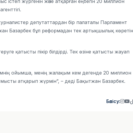
ыс істеп жүргенін және атқарған еңбегін 20 миллион
генттігі.
урналистер депутаттардан бір палаталы Парламент
ытжан Базарбек бұл реформадан тек артықшылық көретін
уге қатысты пікір білдірді. Тек өзіне қатысты жауап
зімнің ойымша, менің жалақым кем дегенде 20 миллион
ұмысты атқарып жүрмін”, – деді Бақытжан Базарбек.
Бөлісу: