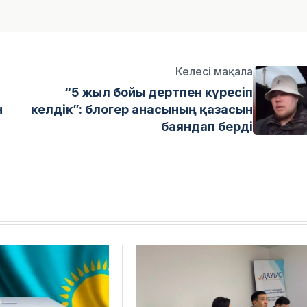
Келесі мақала
:
“5 жыл бойы дертпен күресіп
н
келдік”: блогер анасының қазасын
баяндап берді