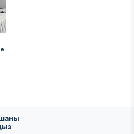
не
мшаны
ңыз