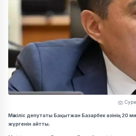
Сурет
Мәжіліс депутаты Бақытжан Базарбек өзінің 20 
жүргенін айтты.