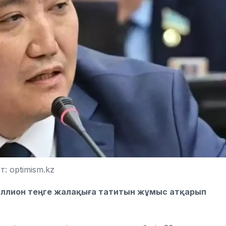
: optimism.kz
миллион теңге жалақыға татитын жұмыс атқарып