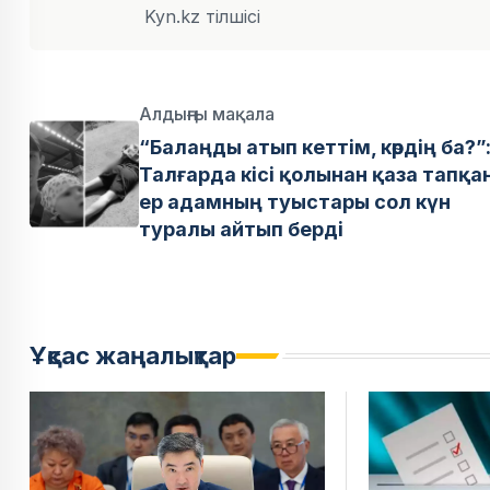
Kyn.kz тілшісі
Алдыңғы мақала
“Балаңды атып кеттім, көрдің ба?”
Талғарда кісі қолынан қаза тапқа
ер адамның туыстары сол күн
туралы айтып берді
Ұқсас жаңалықтар