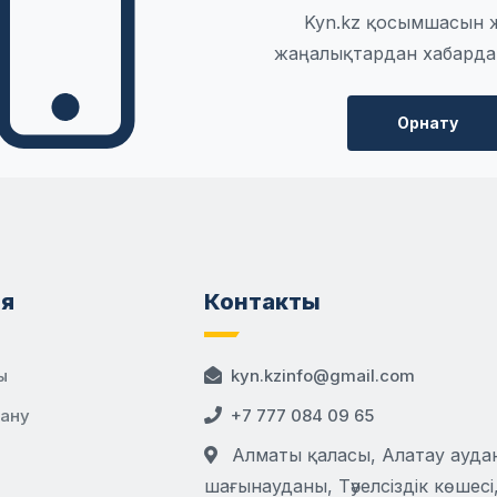
Kyn.kz қосымшасын 
жаңалықтардан хабарда
Орнату
я
Контакты
ы
kyn.kzinfo@gmail.com
дану
+7 777 084 09 65
Алматы қаласы, Алатау аудан
шағынауданы, Тәуелсіздік көшесі,