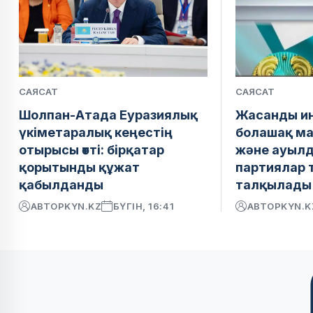
САЯСАТ
САЯСАТ
Шолпан-Атада Еуразиялық
Жасанды ин
үкіметаралық кеңестің
болашақ м
отырысы өтті: бірқатар
және ауылд
қорытынды құжат
партиялар 
қабылданды
талқылады
АВТОР
KYN.KZ
БҮГІН, 16:41
АВТОР
KYN.K