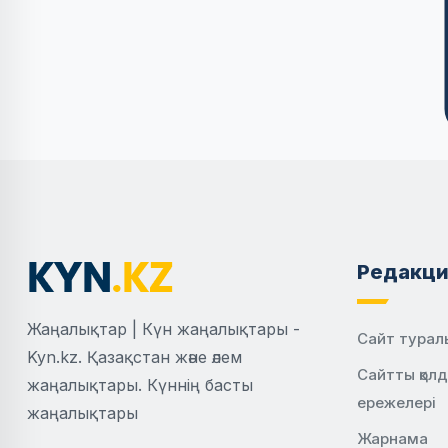
Редакци
Жаңалықтар | Күн жаңалықтары -
Сайт турал
Kyn.kz. Қазақстан және әлем
Сайтты қол
жаңалықтары. Күннің басты
ережелері
жаңалықтары
Жарнама