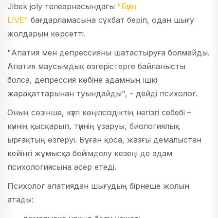
Jibek joly телеарнасындағы
"Бүгін
LIVE"
бағдарламасына сұхбат беріп, одан шығу
жолдарын көрсетті.
"Апатия мен депрессияны шатастыруға болмайды.
Апатия маусымдық өзгерістерге байланысты
болса, депрессия көбіне адамның ішкі
жарақаттарынан туындайды", - дейді психолог.
Оның сөзінше, күзгі көңілсіздіктің негізгі себебі –
күннің қысқарып, түннің ұзаруы, биологиялық
ырғақтың өзгеруі. Бұған қоса, жазғы демалыстан
кейінгі жұмысқа бейімделу кезеңі де адам
психологиясына әсер етеді.
Психолог апатиядан шығудың бірнеше жолын
атады: