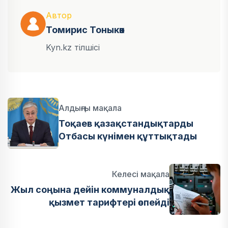
Автор
Томирис Тоныкөк
Kyn.kz тілшісі
Алдыңғы мақала
Тоқаев қазақстандықтарды
Отбасы күнімен құттықтады
Келесі мақала
Жыл соңына дейін коммуналдық
қызмет тарифтері өспейді