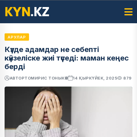
АРУЛАР
Күзде адамдар не себепті
күйзеліске жиі түседі: маман кеңес
берді
АВТОР
ТОМИРИС ТОНЫКӨК
14 ҚЫРКҮЙЕК, 2025
879