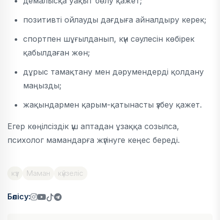
демалысқа уақыт бөлу қажет;
позитивті ойлауды дағдыға айналдыру керек;
спортпен шұғылданып, күн сәулесін көбірек
қабылдаған жөн;
дұрыс тамақтану мен дәрумендерді қолдану
маңызды;
жақындармен қарым-қатынасты үзбеу қажет.
Егер көңілсіздік үш аптадан ұзаққа созылса,
психолог мамандарға жүгінуге кеңес береді.
күз
Маман
күйзеліс
Бөлісу: