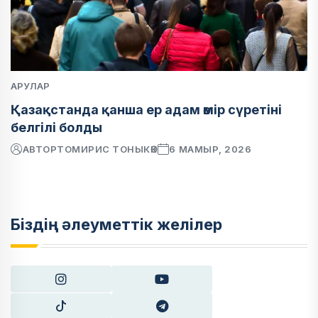
АРУЛАР
Қазақстанда қанша ер адам өмір сүретіні
белгілі болды
АВТОР
ТОМИРИС ТОНЫКӨК
6 МАМЫР, 2026
Біздің әлеуметтік желілер