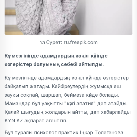
Сурет: ru.freepik.com
Күз мезгілінде адамдардың көңіл-күйінде
өзгерістер болуының себебі айтылды.
Күз мезгілінде адамдардың көңіл күйінде өзгерістер
байқалып жатады. Кейбіреулердің жұмысқа еш
зауқы соқпай, шаршап, беймаза күйде болады.
Мамандар бұл уақытты "күзгі апатия" деп атайды.
Қалай шығудың жолдарын айтты, деп хабарлайды
KYN.KZ ақпарат агенттігі.
Бұл туралы психолог практик Іңкәр Төлегенова