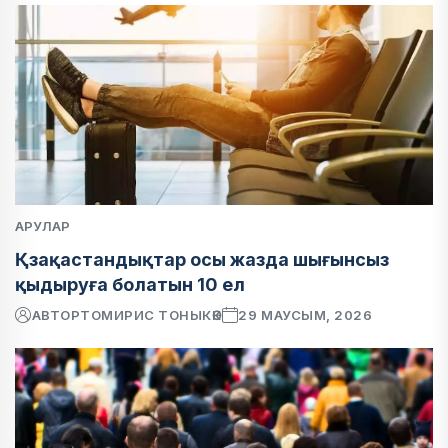
АРУЛАР
Қзақастандықтар осы жазда шығынсыз
қыдыруға болатын 10 ел
АВТОР
ТОМИРИС ТОНЫКӨК
29 МАУСЫМ, 2026