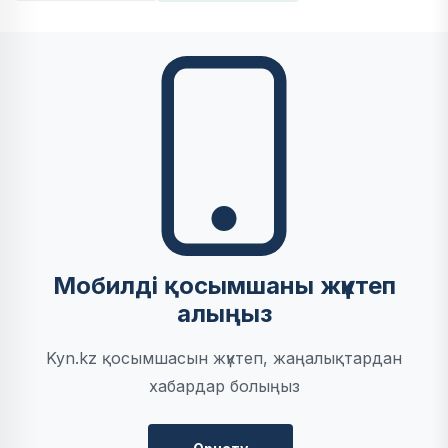
Мобилді қосымшаны жүктеп
алыңыз
Kyn.kz қосымшасын жүктеп, жаңалықтардан
хабардар болыңыз