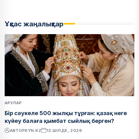
Ұқсас жаңалықтар
АРУЛАР
Бір сәукеле 500 жылқы тұрған: қазақ неге
күйеу балаға қымбат сыйлық берген?
АВТОР
KYN.KZ
12 ШІЛДЕ, 2026