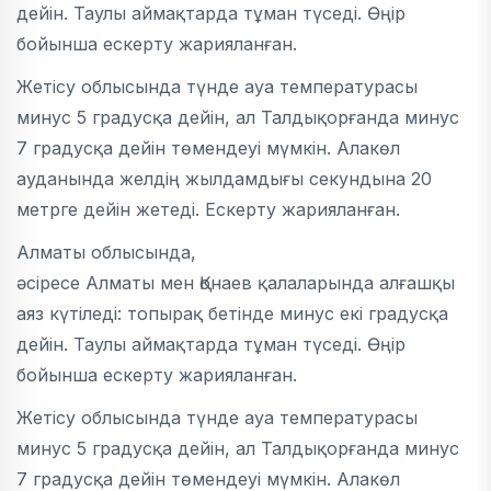
дейін. Таулы аймақтарда тұман түседі. Өңір
бойынша ескерту жарияланған.
Жетісу облысында түнде ауа температурасы
минус 5 градусқа дейін, ал Талдықорғанда минус
7 градусқа дейін төмендеуі мүмкін. Алакөл
ауданында желдің жылдамдығы секундына 20
метрге дейін жетеді. Ескерту жарияланған.
Алматы облысында,
әсіресе Алматы мен Қонаев қалаларында алғашқы
аяз күтіледі: топырақ бетінде минус екі градусқа
дейін. Таулы аймақтарда тұман түседі. Өңір
бойынша ескерту жарияланған.
Жетісу облысында түнде ауа температурасы
минус 5 градусқа дейін, ал Талдықорғанда минус
7 градусқа дейін төмендеуі мүмкін. Алакөл