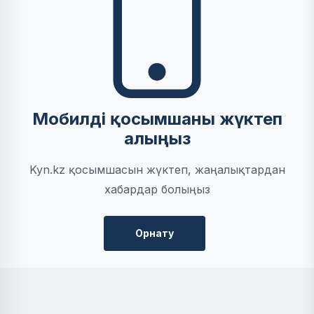
Мобилді қосымшаны жүктеп
алыңыз
Kyn.kz қосымшасын жүктеп, жаңалықтардан
хабардар болыңыз
Орнату