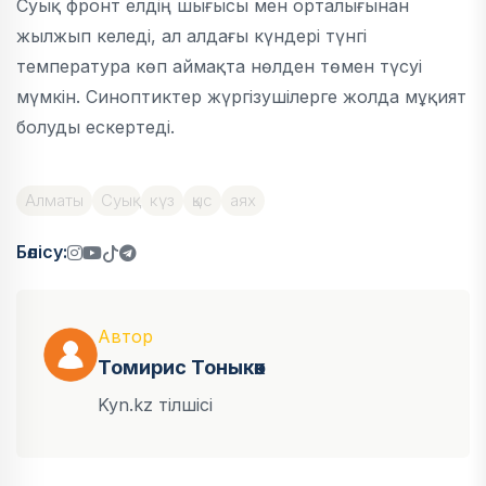
Суық фронт елдің шығысы мен орталығынан
жылжып келеді, ал алдағы күндері түнгі
температура көп аймақта нөлден төмен түсуі
мүмкін. Синоптиктер жүргізушілерге жолда мұқият
болуды ескертеді.
Алматы
Суық
күз
қыс
аях
Бөлісу:
Автор
Томирис Тоныкөк
Kyn.kz тілшісі