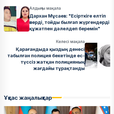
Алдыңғы мақала
Дархан Мұсаев: "Есірткіге елтіп
өнерді, тойды былғап жүргендерді
құжатпен дәлелдеп беремін"
Келесі мақала
Қарағандыда қыздың денесі
табылған полиция бекетінде ес-
түссіз жатқан полицияның
жағдайы тұрақтанды
Ұқсас жаңалықтар