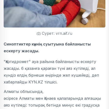
Сурет: vrn.aif.ru
Синоптиктер күннің суытуына байланысты
ескерту жасады.
"Қазгидромет" ауа райына байланысты ескерту
жасады. 6 қазанға қараған түні аяз күтіледі, ал
күндіз елдің бірнеше өңірінде жел күшейеді, деп
хабарлайды KYN.KZ тілшісі.
Алматы облысында,
әсіресе Алматы мен Қонаев қалаларында алғашқы
аяз күтіледі: топырақ бетінде минус екі градусқа