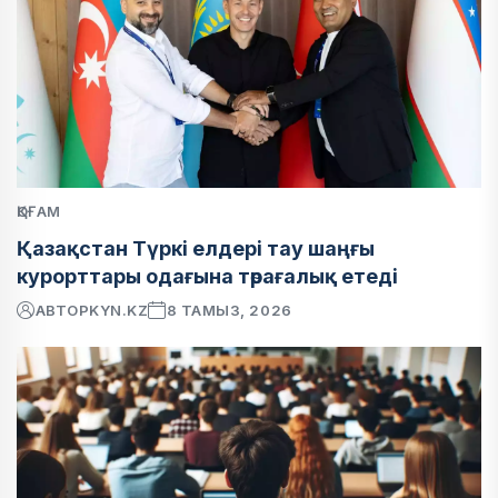
ҚОҒАМ
Қазақстан Түркі елдері тау шаңғы
курорттары одағына төрағалық етеді
АВТОР
KYN.KZ
8 ТАМЫЗ, 2026