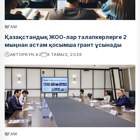
ҚОҒАМ
Қазақстандық ЖОО-лар талапкерлерге 2
мыңнан астам қосымша грант ұсынады
АВТОР
KYN.KZ
8 ТАМЫЗ, 2026
ҚОҒАМ