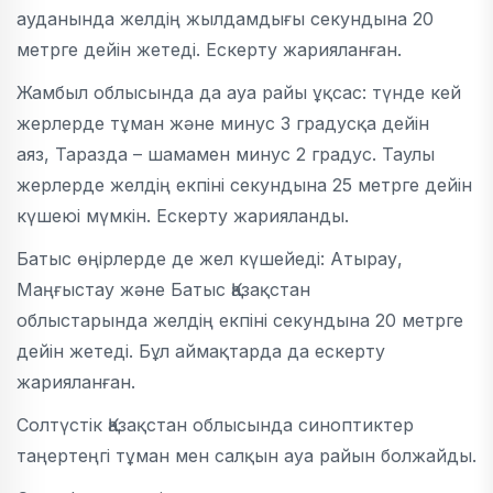
ауданында желдің жылдамдығы секундына 20
метрге дейін жетеді. Ескерту жарияланған.
Жамбыл облысында да ауа райы ұқсас: түнде кей
жерлерде тұман және минус 3 градусқа дейін
аяз, Таразда – шамамен минус 2 градус. Таулы
жерлерде желдің екпіні секундына 25 метрге дейін
күшеюі мүмкін. Ескерту жарияланды.
Батыс өңірлерде де жел күшейеді: Атырау,
Маңғыстау және Батыс Қазақстан
облыстарында желдің екпіні секундына 20 метрге
дейін жетеді. Бұл аймақтарда да ескерту
жарияланған.
Солтүстік Қазақстан облысында синоптиктер
таңертеңгі тұман мен салқын ауа райын болжайды.