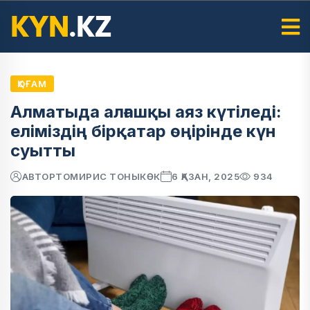
ҚОҒАМ
Алматыда алғашқы аяз күтіледі:
еліміздің бірқатар өңірінде күн
суытты
АВТОР
ТОМИРИС ТОНЫКӨК
6 ҚАЗАН, 2025
934