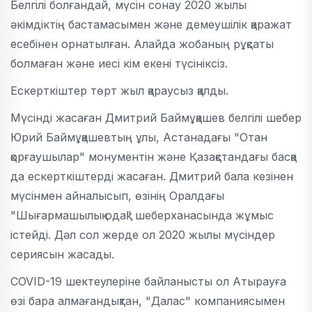
Белгілі болғандай, мүсін сонау 2020 жылы
әкімдіктің бастамасымен және демеушілік қаражат
есебінен орнатылған. Алайда жобаның рұқсаты
болмаған және иесі кім екені түсініксіз.
Ескерткіштер төрт жыл қараусыз қалды.
Мүсінді жасаған Дмитрий Баймұқашев белгілі шебер
Юрий Баймұқашевтың ұлы, Астанадағы "Отан
қорғаушылар" монументін және Қазақстандағы басқа
да ескерткіштерді жасаған. Дмитрий бала кезінен
мүсінмен айналысып, өзінің Оралдағы
"Шығармашылық одақ" шеберханасында жұмыс
істейді. Дәл сол жерде ол 2020 жылы мүсіндер
сериясын жасады.
COVID-19 шектеулеріне байланысты ол Атырауға
өзі бара алмағандықтан, "Далас" компаниясымен