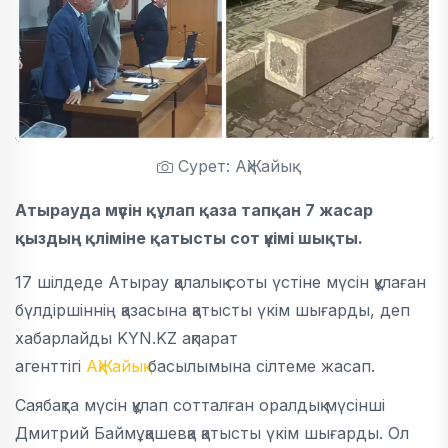
Сурет: АқЖайық
Атырауда мүсін құлап қаза тапқан 7 жасар
қыздың қліміне қатысты сот үкімі шықты.
17 шілдеде Атырау қалалық соты үстіне мүсін құлаған
бүлдіршіннің қазасына қатысты үкім шығарды, деп
хабарлайды KYN.KZ ақпарат
агенттігі
АқЖайық
басылымына сілтеме жасап.
Саябақта мүсін құлап сотталған оралдық мүсінші
Дмитрий Баймұқашевқа қатысты үкім шығарды. Ол