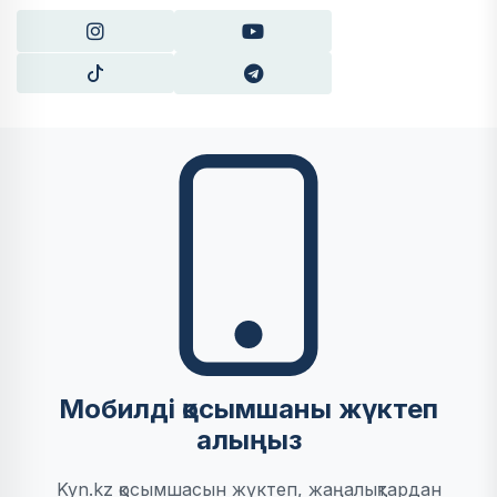
Мобилді қосымшаны жүктеп
алыңыз
Kyn.kz қосымшасын жүктеп, жаңалықтардан