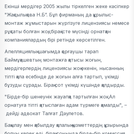
Екінші мердігер 2005 жылы тіркелген жеке кәсіпкер
"Жақсылықова Н.Б”. Бұл фирманың да құрылыс-
монтаж жұмыстарын жүргізуге лицензиясы немесе
рұқсаты болған жоқ, бірақ істе мүсінді орнатқан
компаниялардың бірі ретінде көрсетілген.
Апелляциялық шағымда қорғаушы тарап
Баймұқашевтың монтажға қатысы жоғын,
мердігерлердің лицензиясы жоқ екенін, нысанның
тіпті қала есебінде де жоғын алға тартып, үкімді
бұзуды сұрады. Бірақ сот үкімді күшінде қалдырды.
"Бірде-бір шенеунік жауапқа тартылған жоқ. Ал
орнатуға тіпті қатыспаған адам түрмеге қамалды", –
дейді адвокат Талғат Дәулетов.
Бақылау мен қабылдау қалалық қызметтердің құзырында
болуы керек еді, бірақ соңында бірде-бір комиссия