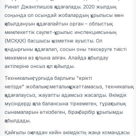
Ринат Джанглишов қадағалады. 2020 жылдың
соңында ол осындай жобалардың құрылысы мен
қабылдануын қадағалайтын орган – облыстық
мемлекеттік сәулет-құрылыс инспекциясының
(МСҚҚК) басшысы қызметіне ауысты. Ол
қондырғыны қадағалап, сосын оны тексеруге тиісті
мекемені өз қолына алған. Алайда қабылдау
актілеріне онсыз қол қойылды.
Техникалық тұрғыда барлығы "ерікті
негізде" жобалық-сметалық құжаттамасыз, техникалық
қадағалаусыз, жауапты адамсыз жасалды. Әкімдік
мүсіндерді қала балансына тіркемеген, тұрақтылық
сынамаларын өткізбеген, бірақ бәрібір құрылымды
қабылдады.
Қайғылы оқиғадан кейін әкімдіктің жаңа командасы