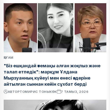
ҚОҒАМ
"Біз ешқандай өтемақы алған жоқпыз және
талап етпедік": марқұм Ұлдана
Мырзуанның күйеуі мен енесі өздеріне
айтылған сыннан кейін сұхбат берді
АВТОР
ТОМИРИС ТОНЫКӨК
7 ТАМЫЗ, 2026