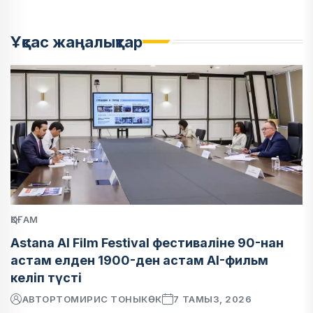
Ұқсас жаңалықтар
ҚОҒАМ
Astana AI Film Festival фестиваліне 90-нан
астам елден 1900-ден астам AI-фильм
келіп түсті
АВТОР
ТОМИРИС ТОНЫКӨК
7 ТАМЫЗ, 2026