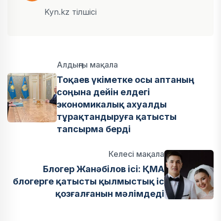
Kyn.kz тілшісі
Алдыңғы мақала
Тоқаев үкіметке осы аптаның
соңына дейін елдегі
экономикалық ахуалды
тұрақтандыруға қатысты
тапсырма берді
Келесі мақала
Блогер Жанәбілов ісі: ҚМА
блогерге қатысты қылмыстық іс
қозғалғанын мәлімдеді