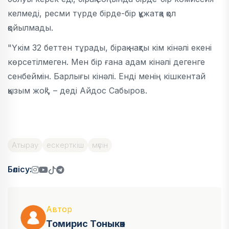
келмеді, ресми түрде бірде-бір құжатқа қол
қойылмады.
"Үкім 32 беттен тұрады, бірақ нақты кім кінәлі екені
көрсетілмеген. Мен бір ғана адам кінәлі дегенге
сенбеймін. Барлығы кінәлі. Енді менің кішкентай
қызым жоқ", – деді Айдос Сабыров.
Атырау
ескерткіш
мүсін
Бөлісу:
Автор
Томирис Тоныкөк