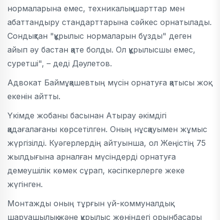
нормаларына емес, техникалық шарттар мен
абаттандыру стандарттарына сәйкес орнатылады.
Сондықтан "құрылыс нормаларын бұзды" деген
айып әу бастан қате болды. Ол құрылысшы емес,
суретші", – деді Дәулетов.
Адвокат Баймұқашевтың мүсін орнатуға қатысы жоқ
екенін айтты.
Үкімде жобаны басынан Атырау әкімдігі
қадағалағаны көрсетілген. Оның нұсқауымен жұмыс
жүргізілді. Куәгерлердің айтуынша, ол Жеңістің 75
жылдығына арналған мүсіндерді орнатуға
демеушілік көмек сұрап, кәсіпкерлерге жеке
жүгінген.
Монтажды оның тұрғын үй-коммуналдық
шаруашылық және құрылыс жөніндегі орынбасары