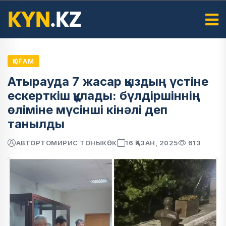
ҚОҒАМ
Атырауда 7 жасар қыздың үстіне
ескерткіш құлады: бүлдіршіннің
өліміне мүсінші кінәлі деп
танылды
АВТОР
ТОМИРИС ТОНЫКӨК
16 ҚАЗАН, 2025
613