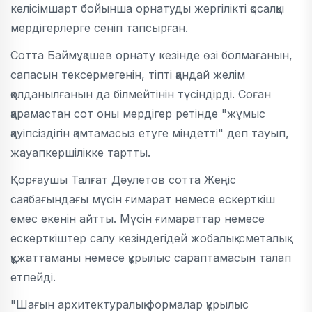
келісімшарт бойынша орнатуды жергілікті қосалқы
мердігерлерге сеніп тапсырған.
Сотта Баймұқашев орнату кезінде өзі болмағанын,
сапасын тексермегенін, тіпті қандай желім
қолданылғанын да білмейтінін түсіндірді. Соған
қарамастан сот оны мердігер ретінде "жұмыс
қауіпсіздігін қамтамасыз етуге міндетті" деп тауып,
жауапкершілікке тартты.
Қорғаушы Талғат Дәулетов сотта Жеңіс
саябағындағы мүсін ғимарат немесе ескерткіш
емес екенін айтты. Мүсін ғимараттар немесе
ескерткіштер салу кезіндегідей жобалық-сметалық
құжаттаманы немесе құрылыс сараптамасын талап
етпейді.
"Шағын архитектуралық формалар құрылыс