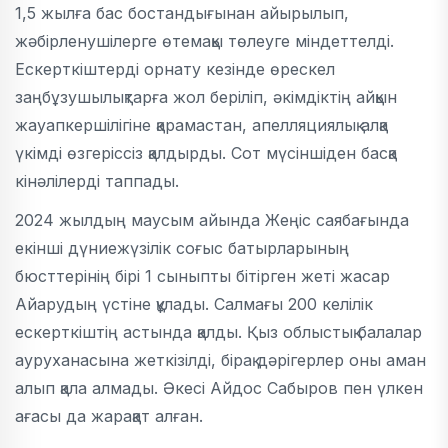
1,5 жылға бас бостандығынан айырылып,
жәбірленушілерге өтемақы төлеуге міндеттелді.
Ескерткіштерді орнату кезінде өрескел
заңбұзушылықтарға жол беріліп, әкімдіктің айқын
жауапкершілігіне қарамастан, апелляциялық алқа
үкімді өзгеріссіз қалдырды. Сот мүсіншіден басқа
кінәлілерді таппады.
2024 жылдың маусым айында Жеңіс саябағында
екінші дүниежүзілік соғыс батырларының
бюсттерінің бірі 1 сыныпты бітірген жеті жасар
Айарудың үстіне құлады. Салмағы 200 келілік
ескерткіштің астында қалды. Қыз облыстық балалар
ауруханасына жеткізілді, бірақ дәрігерлер оны аман
алып қала алмады. Әкесі Айдос Сабыров пен үлкен
ағасы да жарақат алған.