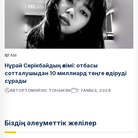
ҚОҒАМ
Нұрай Серікбайдың өлімі: отбасы
сотталушыдан 10 миллиард теңге өндіруді
сұрады
АВТОР
ТОМИРИС ТОНЫКӨК
7 ТАМЫЗ, 2026
Біздің әлеуметтік желілер