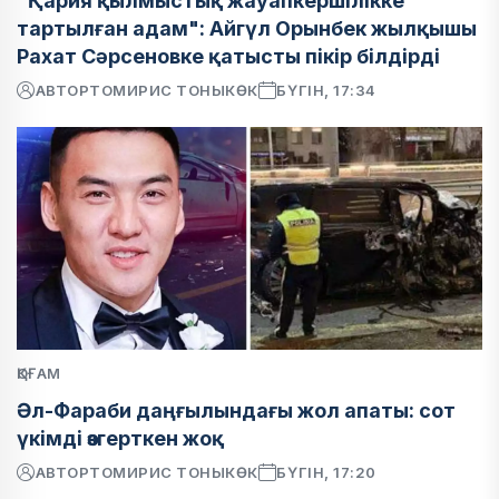
"Қария қылмыстық жауапкершілікке
тартылған адам": Айгүл Орынбек жылқышы
Рахат Сәрсеновке қатысты пікір білдірді
АВТОР
ТОМИРИС ТОНЫКӨК
БҮГІН, 17:34
ҚОҒАМ
Әл-Фараби даңғылындағы жол апаты: сот
үкімді өзгерткен жоқ
АВТОР
ТОМИРИС ТОНЫКӨК
БҮГІН, 17:20