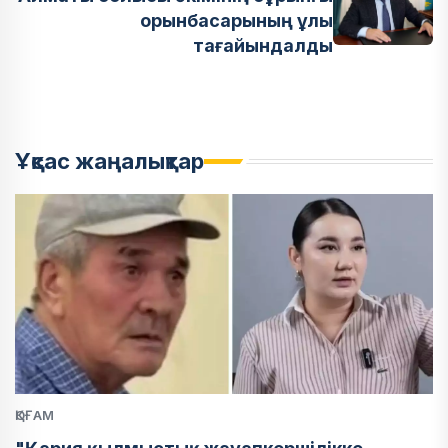
орынбасарының ұлы
тағайындалды
Ұқсас жаңалықтар
ҚОҒАМ