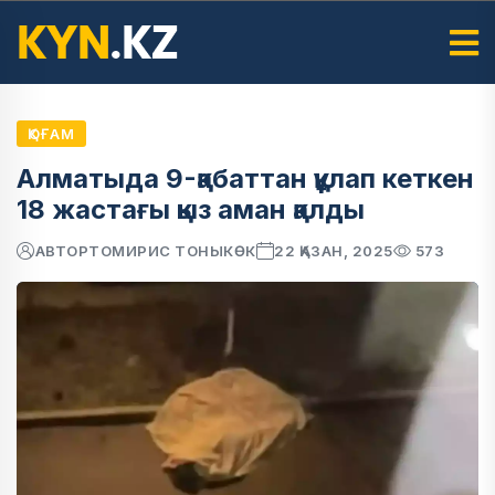
ҚОҒАМ
Алматыда 9-қабаттан құлап кеткен
18 жастағы қыз аман қалды
АВТОР
ТОМИРИС ТОНЫКӨК
22 ҚАЗАН, 2025
573