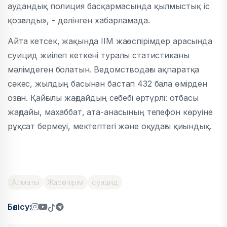
аудандық полиция басқармасында қылмыстық іс
қозғалды», - делінген хабарламада.
Айта кетсек, жақында ІІМ жаөспірімдер арасында
суицид жиілеп кеткені туралы статистиканы
мәлімдеген болатын. Ведомстводағы ақпаратқа
сәкес, жылдың басынан бастап 432 бала өмірден
озған. Қайғылы жағдайдың себебі әртүрлі: отбасы
жағдайы, махаббат, ата-анасының телефон көруіне
рұқсат бермеуі, мектептегі және оқудағы қиындық.
Алматы
Жасөспірім
суицид
Бөлісу: