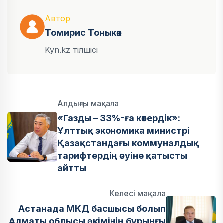
Автор
Томирис Тоныкөк
Kyn.kz тілшісі
Алдыңғы мақала
«Газды – 33%-ға көтердік»:
Ұлттық экономика министрі
Қазақстандағы коммуналдық
тарифтердің өсуіне қатысты
айтты
Келесі мақала
Астанада МКД басшысы болып
Алматы облысы әкімінің бұрынғы