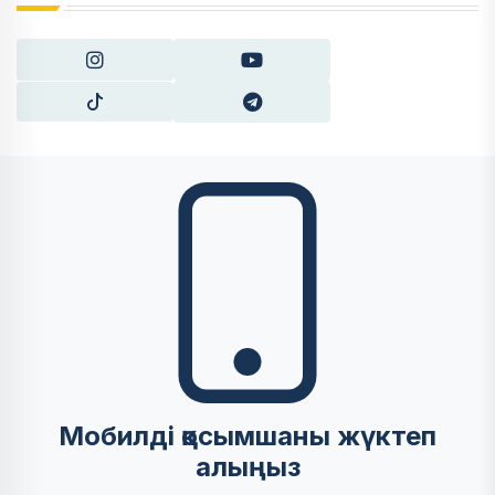
Мобилді қосымшаны жүктеп
алыңыз