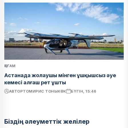
ҚОҒАМ
Астанада жолаушы мінген ұшқышсыз әуе
кемесі алғаш рет ұшты
АВТОР
ТОМИРИС ТОНЫКӨК
БҮГІН, 15:46
Біздің әлеуметтік желілер