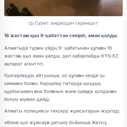
Сурет: видеодан скриншот
18 жастағы қыз 9-қабаттан секіріп, аман қалды.
Алматыда тұрғын үйдің 9- қабатынан құлаған 18
жастағы қыз аман қалды, деп хабарлайды KYN.KZ
ақпарат агенттігі.
Куәгерлердің айтуынша, ол құлаған кезде іш
киіммен болған. Көршілер пәтерде қыздың
құрбысымен ғана болғанын және ішімдік қолданған
болуы мүмкін дейді.
Алматы полициясы тексеру жұмсытарын жүргізді.
«Өзіне қол жұмсауға ұмтылу бойынша Жетісу