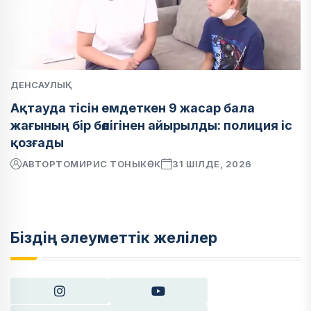
ДЕНСАУЛЫҚ
Ақтауда тісін емдеткен 9 жасар бала
жағының бір бөлігінен айырылды: полиция іс
қозғады
АВТОР
ТОМИРИС ТОНЫКӨК
31 ШІЛДЕ, 2026
Біздің әлеуметтік желілер