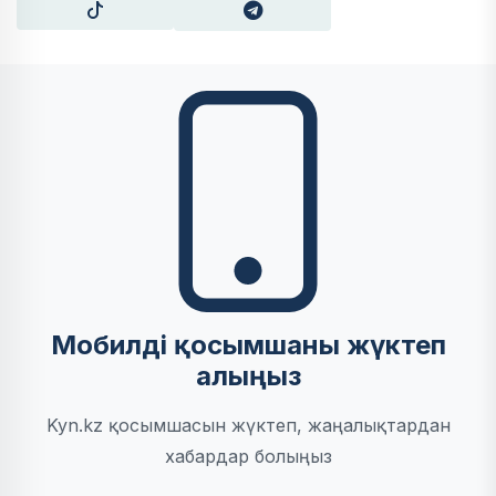
Мобилді қосымшаны жүктеп
алыңыз
Kyn.kz қосымшасын жүктеп, жаңалықтардан
хабардар болыңыз