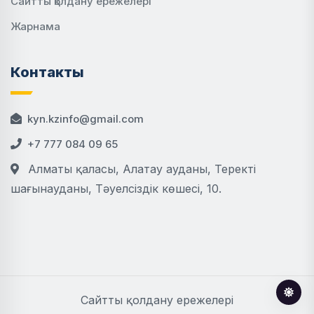
Сайтты қолдану ережелері
Жарнама
Контакты
kyn.kzinfo@gmail.com
+7 777 084 09 65
Алматы қаласы, Алатау ауданы, Теректі
шағынауданы, Тәуелсіздік көшесі, 10.
Сайтты қолдану ережелері