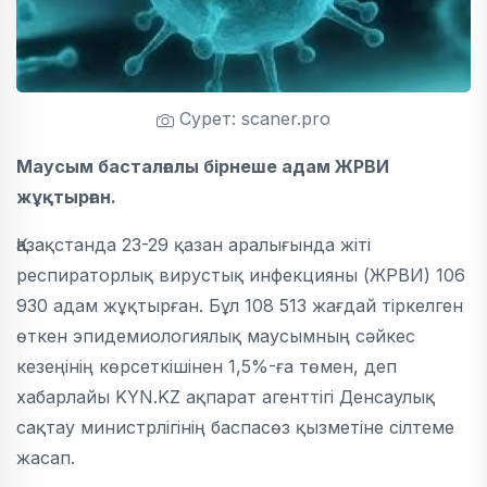
Сурет: scaner.pro
Маусым басталғалы бірнеше адам ЖРВИ
жұқтырған.
Қазақстанда 23-29 қазан аралығында жіті
респираторлық вирустық инфекцияны (ЖРВИ) 106
930 адам жұқтырған. Бұл 108 513 жағдай тіркелген
өткен эпидемиологиялық маусымның сәйкес
кезеңінің көрсеткішінен 1,5%-ға төмен, деп
хабарлайы KYN.KZ ақпарат агенттігі ​​Денсаулық
сақтау министрлігінің баспасөз қызметіне сілтеме
жасап.