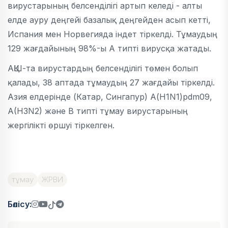
вирустарының белсенділігі артып келеді - алты
елде ауру деңгейі базалық деңгейден асып кетті,
Испания мен Норвегияда індет тіркелді. Тұмаудың
129 жағдайының 98%-ы А типті вирусқа жатады.
АҚШ-та вирустардың белсенділігі төмен болып
қалады, 38 аптада тұмаудың 27 жағдайы тіркелді.
Азия елдерінде (Катар, Сингапур) А(H1N1)pdm09,
A(H3N2) және В типті тұмау вирустарының
жергілікті өршуі тіркелген.
тұмау
ЖРВИ
Бөлісу: