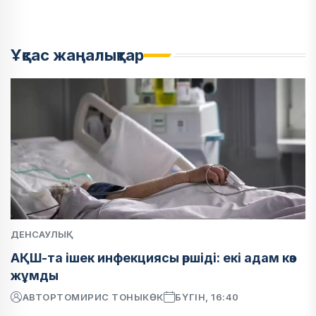
Ұқсас жаңалықтар
ДЕНСАУЛЫҚ
АҚШ-та ішек инфекциясы өршіді: екі адам көз
жұмды
АВТОР
ТОМИРИС ТОНЫКӨК
БҮГІН, 16:40