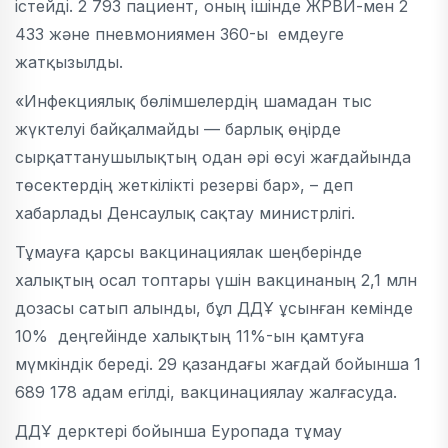
істейді. 2 793 пациент, оның ішінде ЖРВИ-мен 2
433 және пневмониямен 360-ы емдеуге
жатқызылды.
«Инфекциялық бөлімшелердің шамадан тыс
жүктелуі байқалмайды — барлық өңірде
сырқаттанушылықтың одан әрі өсуі жағдайында
төсектердің жеткілікті резерві бар», – деп
хабарлады Денсаулық сақтау министрлігі.
Тұмауға қарсы вакцинациялак шеңберінде
халықтың осал топтары үшін вакцинаның 2,1 млн
дозасы сатып алынды, бұл ДДҰ ұсынған кемінде
10% деңгейінде халықтың 11%-ын қамтуға
мүмкіндік береді. 29 қазандағы жағдай бойынша 1
689 178 адам егілді, вакцинациялау жалғасуда.
ДДҰ дерктері бойынша Еуропада тұмау