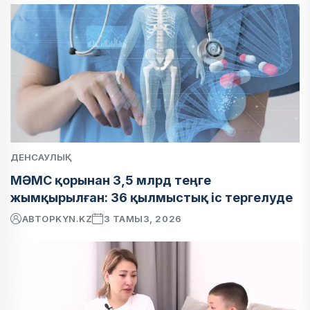
ДЕНСАУЛЫҚ
МӘМС қорынан 3,5 млрд теңге
жымқырылған: 36 қылмыстық іс тергелуде
АВТОР
KYN.KZ
3 ТАМЫЗ, 2026