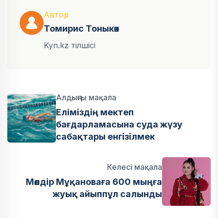
Автор
Томирис Тоныкөк
Kyn.kz тілшісі
Алдыңғы мақала
Еліміздің мектеп
бағдарламасына суда жүзу
сабақтары енгізілмек
Келесі мақала
Мөлдір Мұқановаға 600 мыңға
жуық айыппұл салынды