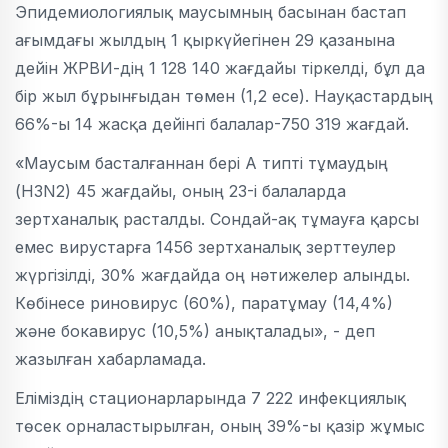
Эпидемиологиялық маусымның басынан бастап
ағымдағы жылдың 1 қыркүйегінен 29 қазанына
дейін ЖРВИ-дің 1 128 140 жағдайы тіркелді, бұл да
бір жыл бұрынғыдан төмен (1,2 есе). Науқастардың
66%-ы 14 жасқа дейінгі балалар-750 319 жағдай.
«Маусым басталғаннан бері А типті тұмаудың
(H3N2) 45 жағдайы, оның 23-і балаларда
зертханалық расталды. Сондай-ақ тұмауға қарсы
емес вирустарға 1456 зертханалық зерттеулер
жүргізілді, 30% жағдайда оң нәтижелер алынды.
Көбінесе риновирус (60%), паратұмау (14,4%)
және бокавирус (10,5%) анықталады», - деп
жазылған хабарламада.
Еліміздің стационарларында 7 222 инфекциялық
төсек орналастырылған, оның 39%-ы қазір жұмыс