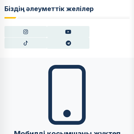
Біздің әлеуметтік желілер
Мобилді қосымшаны жүктеп