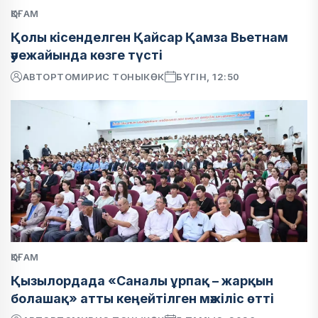
ҚОҒАМ
Қолы кісенделген Қайсар Қамза Вьетнам
әуежайында көзге түсті
АВТОР
ТОМИРИС ТОНЫКӨК
БҮГІН, 12:50
ҚОҒАМ
Қызылордада «Саналы ұрпақ – жарқын
болашақ» атты кеңейтілген мәжіліс өтті