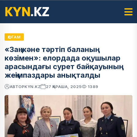
ҚОҒАМ
«Заң және тәртіп баланың
көзімен»: елордада оқушылар
арасындағы сурет байқауының
жеңімпаздары анықталды
АВТОР
KYN.KZ
27 ҚАРАША, 2025
1389