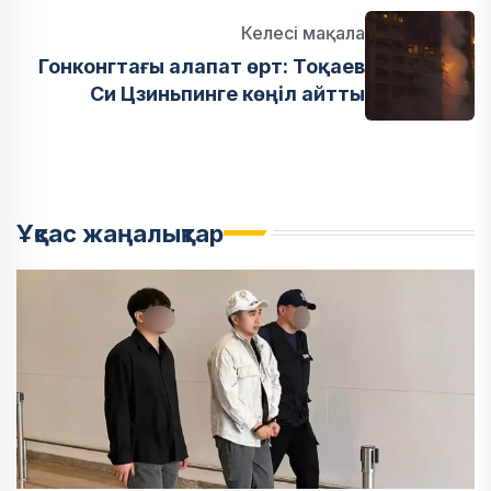
Келесі мақала
Гонконгтағы алапат өрт: Тоқаев
Си Цзиньпинге көңіл айтты
Ұқсас жаңалықтар