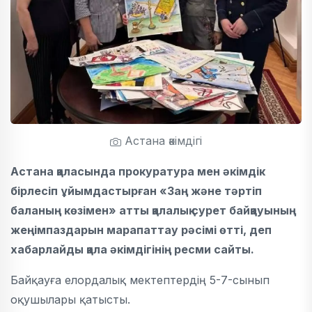
Астана әкімдігі
Астана қаласында прокуратура мен әкімдік
бірлесіп ұйымдастырған «Заң және тәртіп
баланың көзімен» атты қалалық сурет байқауының
жеңімпаздарын марапаттау рәсімі өтті, деп
хабарлайды қала әкімдігінің ресми сайты.
Байқауға елордалық мектептердің 5-7-сынып
оқушылары қатысты.