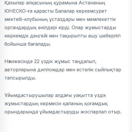
Қазылар алқасының құрамына Астананың
ЮНЕСКО-ға қарасты Балалар көркемсурет
мектебі-клубының ұстаздары мен мемлекеттік
органдардың өкілдері кірді. Олар жұмыстарды
көркемдік деңгейі мен тақырыпты ашу шеберлігі
бойынша бағалады.
Нәтижесінде 22 үздік жұмыс таңдалып,
авторларына дипломдар мен естелік сыйлықтар
тапсырылды.
Ұйымдастырушылар алдағы уақытта үздік
жұмыстардың көрмесін қаланың қоғамдық
орындарында ұйымдастыруды жоспарлап отыр.