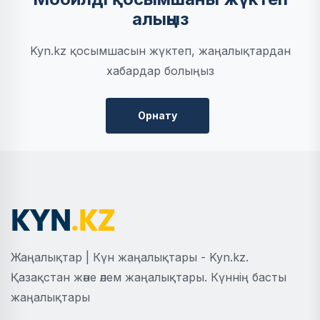
алыңыз
Kyn.kz қосымшасын жүктеп, жаңалықтардан
хабардар болыңыз
Орнату
Жаңалықтар | Күн жаңалықтары - Kyn.kz.
Қазақстан және әлем жаңалықтары. Күннің басты
жаңалықтары