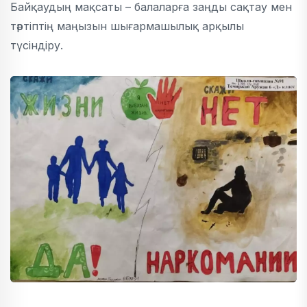
Байқаудың мақсаты – балаларға заңды сақтау мен
тәртіптің маңызын шығармашылық арқылы
түсіндіру.