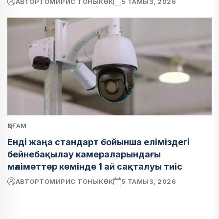
АВТОР
ТОМИРИС ТОНЫКӨК
5 ТАМЫЗ, 2026
ҚОҒАМ
Енді жаңа стандарт бойынша еліміздегі
бейнебақылау камераларындағы
мәліметтер кемінде 1 ай сақталуы тиіс
АВТОР
ТОМИРИС ТОНЫКӨК
5 ТАМЫЗ, 2026