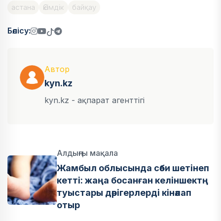
астана
Әкімдік
байқау
Бөлісу:
Автор
kyn.kz
kyn.kz - ақпарат агенттігі
Алдыңғы мақала
Жамбыл облысында сәби шетінеп
кетті: жаңа босанған келіншектң
туыстары дәрігерлерді кінәлап
отыр