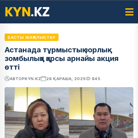
БАСТЫ ЖАҢАЛЫҚТАР
Астанада тұрмыстық зорлық-
зомбылыққа қарсы арнайы акция
өтті
АВТОР
KYN.KZ
28 ҚАРАША, 2025
845