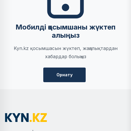
Мобилді қосымшаны жүктеп
алыңыз
Kyn.kz қосымшасын жүктеп, жаңалықтардан
хабардар болыңыз
Орнату