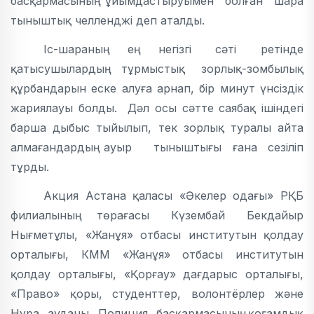
басқармасының ұйымдастыруымен болған шара
тыныштық челленджі деп аталды.
Іс-шараның ең негізгі сәті ретінде
қатысушылардың тұрмыстық зорлық-зомбылық
құрбандарын еске алуға арнап, бір минут үнсіздік
жариялауы болды. Дәл осы сәтте саябақ ішіндегі
барша дыбыс тыйылып, тек зорлық туралы айта
алмағандардың ауыр тыныштығы ғана сезіліп
тұрды.
Акция Астана қаласы «Әкелер одағы» РҚБ
филиалының төрағасы Күзембай Бекдайыр
Нығметұлы, «Жанұя» отбасы институтын қолдау
орталығы, КММ «Жанұя» отбасы институтын
қолдау орталығы, «Қорғау» дағдарыс орталығы,
«Право» қоры, студенттер, волонтёрлер және
Нұра ауданы Полиция басқармасының қоғамдық