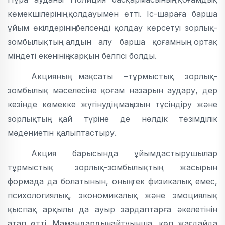
көмекшілерінің қолдауымен өтті. Іс-шараға барша
ұйым өкілдерінің белсенді қолдау көрсетуі зорлық-
зомбылықтың алдын алу барша қоғамның ортақ
міндеті екенінің жарқын белгісі болды.
Акцияның мақсаты –тұрмыстық зорлық-
зомбылық мәселесіне қоғам назарын аудару, дер
кезінде көмекке жүгінудің маңызын түсіндіру және
зорлықтың қай түріне де нөлдік төзімділік
мәдениетін қалыптастыру.
Акция барысында ұйымдастырушылар
тұрмыстық зорлық-зомбылықтың жасырын
формада да болатынын, оның тек физикалық емес,
психологиялық, экономикалық және эмоциялық
қыспақ арқылы да ауыр зардаптарға әкелетінін
атап өтті. Мамандардың айтуынша, көп жағдайда