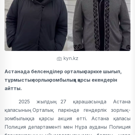
kyn.kz
Астанада белсенділер орталық паркке шығып,
тұрмыстық зорлық-зомбылыққа қарсы екендерін
айтты.
2025 жылдың 27 қарашасында Астана
қаласының Орталық паркінде гендерлік зорлық-
зомбылыққа қарсы акция өтті. Астана қаласы
Полиция департаменті мен Нұра ауданы Полиция