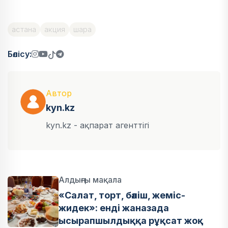
астана
акция
шара
Бөлісу:
Автор
kyn.kz
kyn.kz - ақпарат агенттігі
Алдыңғы мақала
«Салат, торт, бәліш, жеміс-
жидек»: енді жаназада
ысырапшылдыққа рұқсат жоқ