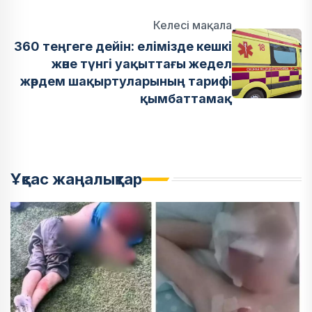
Келесі мақала
360 теңгеге дейін: елімізде кешкі
және түнгі уақыттағы жедел
жәрдем шақыртуларының тарифі
қымбаттамақ
Ұқсас жаңалықтар