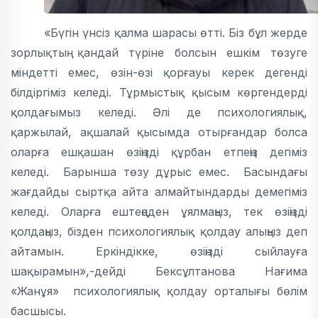
«Бүгін үнсіз қалма шарасы өтті. Біз бұл жерде
зорлықтың қандай түріне болсын ешкім төзуге
міндетті емес, өзін-өзі қорғауы керек дегенді
білдіргіміз келеді. Тұрмыстық қысым көргендерді
қолдағымыз келеді. Әлі де психологиялық,
қаржылай, ақшалай қысымда отырғандар болса
оларға ешқашан өзіңізді құрбан етпеңіз дегіміз
келеді. Барынша төзу дұрыс емес. Басындағы
жағдайды сыртқа айта алмайтындарды демегіміз
келеді. Оларға ештеңеден ұялмаңыз, тек өзіңізді
қолдаңыз, бізден психологиялық қолдау алыңыз деп
айтамын. Еркіндікке, өзіңізді сыйлауға
шақырамын»,-дейді Бексұлтанова Нағима
«Жанұя» психологиялық қолдау орталығы бөлім
басшысы.