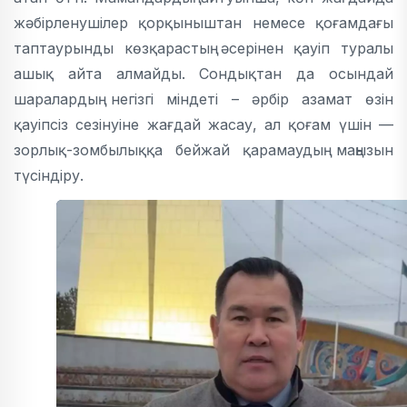
жәбірленушілер қорқыныштан немесе қоғамдағы
таптаурынды көзқарастың әсерінен қауіп туралы
ашық айта алмайды. Сондықтан да осындай
шаралардың негізгі міндеті – әрбір азамат өзін
қауіпсіз сезінуіне жағдай жасау, ал қоғам үшін —
зорлық-зомбылыққа бейжай қарамаудың маңызын
түсіндіру.