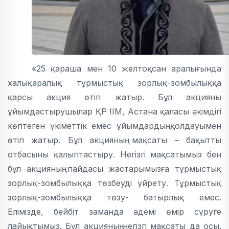
«25 қараша мен 10 желтоқсан аралығында
халықаралық тұрмыстық зорлық-зомбылыққа
қарсы акция өтіп жатыр. Бұл акцияны
ұйымдастырушылар ҚР ІІМ, Астана қаласы әкімдігі
көптеген үкіметтік емес ұйымдардың қолдауымен
өтіп жатыр. Бұл акцияның мақсаты – бақытты
отбасыны қалыптастыру. Негізгі мақсатымыз бен
бұл акцияның пайдасы жастарымызға тұрмыстық
зорлық-зомбылыққа төзбеуді үйрету. Тұрмыстық
зорлық-зомбылыққа төзу- батырлық емес.
Елімізде, бейбіт заманда әдемі өмір сүруге
лайықтымыз. Бұл акцияның негізгі мақсаты да осы.