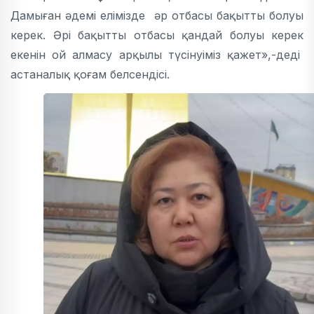
Дамыған әдемі елімізде әр отбасы бақытты болуы
керек. Әрі бақытты отбасы қандай болуы керек
екенін ой алмасу арқылы түсінуіміз қажет»,-деді
астаналық қоғам белсендісі.