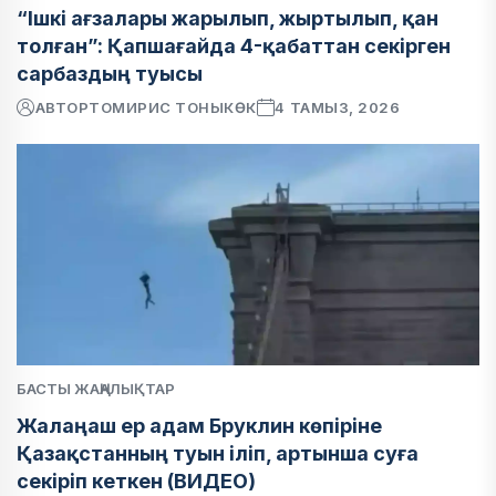
“Ішкі ағзалары жарылып, жыртылып, қан
толған”: Қапшағайда 4-қабаттан секірген
сарбаздың туысы
АВТОР
ТОМИРИС ТОНЫКӨК
4 ТАМЫЗ, 2026
БАСТЫ ЖАҢАЛЫҚТАР
Жалаңаш ер адам Бруклин көпіріне
Қазақстанның туын іліп, артынша суға
секіріп кеткен (ВИДЕО)