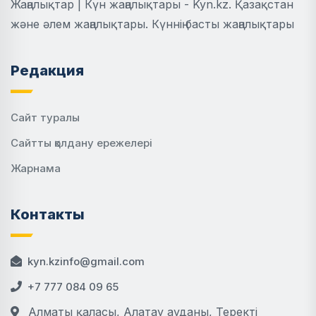
Жаңалықтар | Күн жаңалықтары - Kyn.kz. Қазақстан
және әлем жаңалықтары. Күннің басты жаңалықтары
Редакция
Сайт туралы
Сайтты қолдану ережелері
Жарнама
Контакты
kyn.kzinfo@gmail.com
+7 777 084 09 65
Алматы қаласы, Алатау ауданы, Теректі