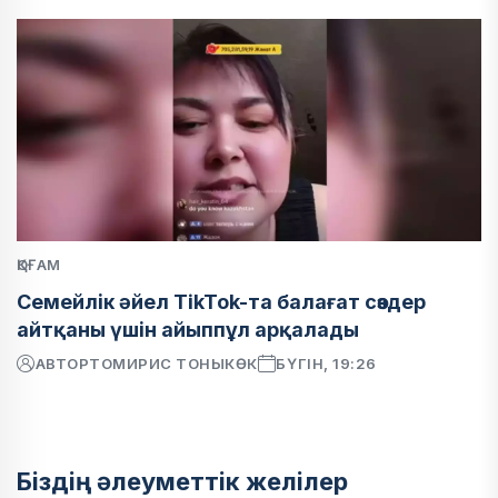
ҚОҒАМ
Семейлік әйел TikTok-та балағат сөздер
айтқаны үшін айыппұл арқалады
АВТОР
ТОМИРИС ТОНЫКӨК
БҮГІН, 19:26
Біздің әлеуметтік желілер