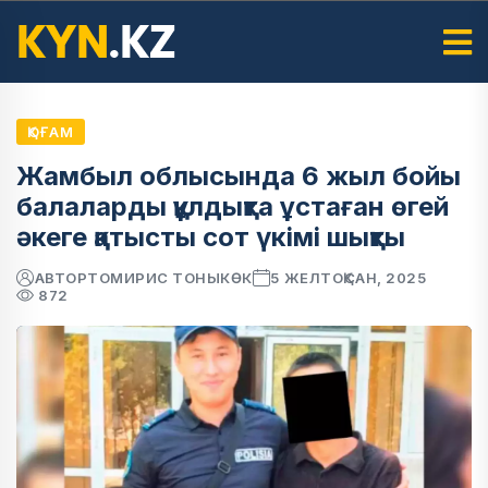
ҚОҒАМ
Жамбыл облысында 6 жыл бойы
балаларды құлдықта ұстаған өгей
әкеге қатысты сот үкімі шықты
АВТОР
ТОМИРИС ТОНЫКӨК
5 ЖЕЛТОҚСАН, 2025
872