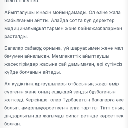
шектеп келген.
Айыпталушы кінәсін мойындамады. Ол өзіне жала
жабылғанын айтты. Алайда сотта бұл деректер
медициналық құжаттармен және бейнежазбалармен
расталды.
Балалар сабақ оқу орнына, үй шаруасымен және мал
бағумен айналысқан. Мемлекеттік айыптаушы
жасөспірімдер жасына сай дамымаған, әрі күтімсіз
күйде болғанын айтады.
Ал күдіктінің қорғаушылары отбасының жақсы өмір
сүргенін және оның ешқандай заңды бұзбағанын
жеткізді. Керісінше, олар Тұрбаевтың балаларға әке
болып, қамқорлық көрсеткенін алға тартты. Тіпті оның
діндарлығын да жағымды сипат ретінде көрсетпек
болған.