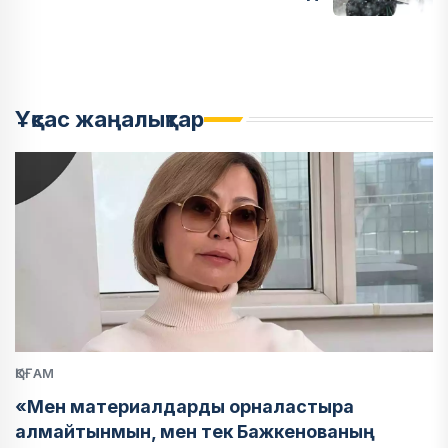
Ұқсас жаңалықтар
ҚОҒАМ
«Мен материалдарды орналастыра
алмайтынмын, мен тек Бажкенованың