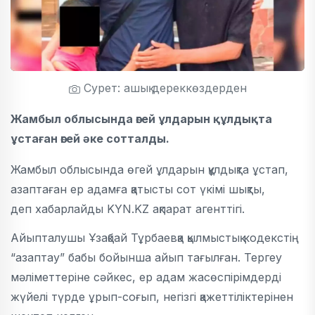
Сурет: ашық дереккөздерден
Жамбыл облысында өгей ұлдарын құлдықта
ұстаған өгей әке сотталды.
Жамбыл облысында өгей ұлдарын құлдықта ұстап,
азаптаған ер адамға қатысты сот үкімі шықты,
деп хабарлайды KYN.KZ ақпарат агенттігі.
Айыпталушы Ұзақбай Тұрбаевқа қылмыстық кодекстің
“азаптау” бабы бойынша айып тағылған. Тергеу
мәліметтеріне сәйкес, ер адам жасөспірімдерді
жүйелі түрде ұрып-соғып, негізгі қажеттіліктерінен