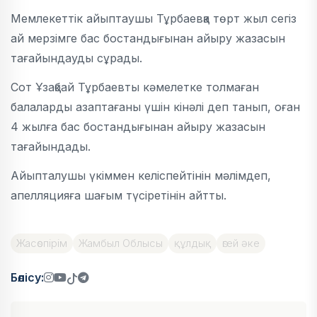
Мемлекеттік айыптаушы Тұрбаевқа төрт жыл сегіз
ай мерзімге бас бостандығынан айыру жазасын
тағайындауды сұрады.
Сот Ұзақбай Тұрбаевты кәмелетке толмаған
балаларды азаптағаны үшін кінәлі деп танып, оған
4 жылға бас бостандығынан айыру жазасын
тағайындады.
Айыпталушы үкіммен келіспейтінін мәлімдеп,
апелляцияға шағым түсіретінін айтты.
Жасөспірім
Жамбыл Облысы
құлдық
өгей әке
Бөлісу: