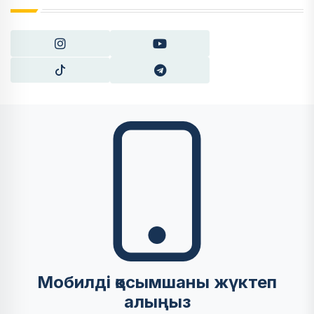
Мобилді қосымшаны жүктеп
алыңыз