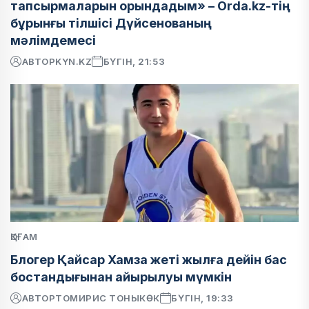
тапсырмаларын орындадым» – Orda.kz-тің
бұрынғы тілшісі Дүйсенованың
мәлімдемесі
АВТОР
KYN.KZ
БҮГІН, 21:53
ҚОҒАМ
Блогер Қайсар Хамза жеті жылға дейін бас
бостандығынан айырылуы мүмкін
АВТОР
ТОМИРИС ТОНЫКӨК
БҮГІН, 19:33