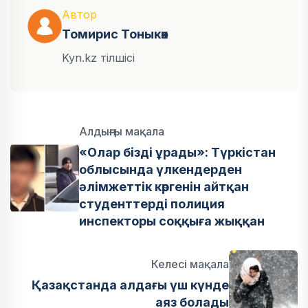
Автор
Томирис Тоныкөк
Kyn.kz тілшісі
Алдыңғы мақала
«Олар бізді ұрады»: Түркістан
облысында үлкендерден
әлімжеттік көргенін айтқан
студенттерді полиция
инспекторы соққыға жыққан
Келесі мақала
Қазақстанда алдағы үш күнде
аяз болады