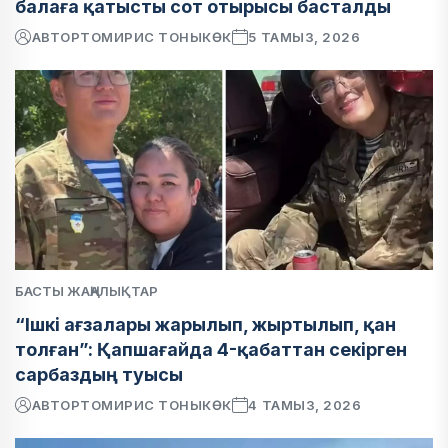
балаға қатысты сот отырысы басталды
АВТОР
ТОМИРИС ТОНЫКӨК
5 ТАМЫЗ, 2026
БАСТЫ ЖАҢАЛЫҚТАР
“Ішкі ағзалары жарылып, жыртылып, қан
толған”: Қапшағайда 4-қабаттан секірген
сарбаздың туысы
АВТОР
ТОМИРИС ТОНЫКӨК
4 ТАМЫЗ, 2026