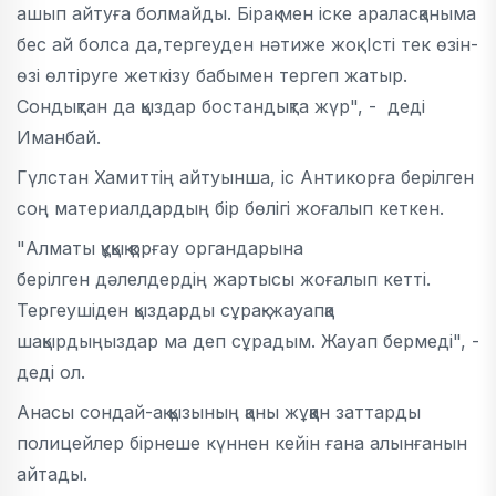
ашып айтуға болмайды. Бірақ мен іске араласқаныма
бес ай болса да,тергеуден нәтиже жоқ. Істі тек өзін-
өзі өлтіруге жеткізу бабымен тергеп жатыр.
Сондықтан да қыздар бостандықта жүр", - деді
Иманбай.
Гүлстан Хамиттің айтуынша, іс Антикорға берілген
соң материалдардың бір бөлігі жоғалып кеткен.
"Алматы құқық қорғау органдарына
берілген дәлелдердің жартысы жоғалып кетті.
Тергеушіден қыздарды сұрақ-жауапқа
шақырдыңыздар ма деп сұрадым. Жауап бермеді", -
деді ол.
Анасы сондай-ақ қызының қаны жұққан заттарды
полицейлер бірнеше күннен кейін ғана алынғанын
айтады.