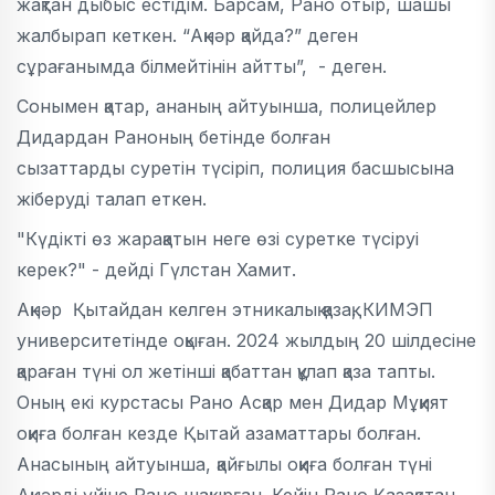
жақтан дыбыс естідім. Барсам, Рано отыр, шашы
жалбырап кеткен. “Ақнәр қайда?” деген
сұрағанымда білмейтінін айтты”, - деген.
Сонымен қатар, ананың айтуынша, полицейлер
Дидардан Раноның бетінде болған
сызаттарды суретін түсіріп, полиция басшысына
жіберуді талап еткен.
"Күдікті өз жарақатын неге өзі суретке түсіруі
керек?" - дейді Гүлстан Хамит.
Ақнәр Қытайдан келген этникалық қазақ, КИМЭП
университетінде оқыған. 2024 жылдың 20 шілдесіне
қараған түні ол жетінші қабаттан құлап қаза тапты.
Оның екі курстасы Рано Асқар мен Дидар Мұқият
оқиға болған кезде Қытай азаматтары болған.
Анасының айтуынша, қайғылы оқиға болған түні