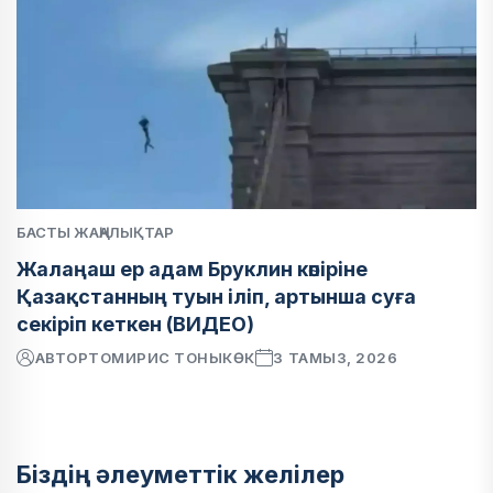
БАСТЫ ЖАҢАЛЫҚТАР
Жалаңаш ер адам Бруклин көпіріне
Қазақстанның туын іліп, артынша суға
секіріп кеткен (ВИДЕО)
АВТОР
ТОМИРИС ТОНЫКӨК
3 ТАМЫЗ, 2026
Біздің әлеуметтік желілер