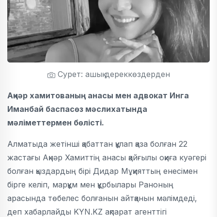
Сурет: ашық дереккөздерден
Ақнәр хамитованың анасы мен адвокат Инга
Иманбай баспасөз мәслихатында
мәліметтермен бөлісті.
Алматыда жетінші қабаттан құлап қаза болған 22
жастағы Ақнәр Хамиттің анасы қайғылы оқиға куәгері
болған қыздардың бірі Дидар Мұқияттың енесімен
бірге келіп, марқұм мен құрбылары Раноның
арасында төбелес болғанын айтқанын мәлімдеді,
деп хабарлайды KYN.KZ ақпарат агенттігі