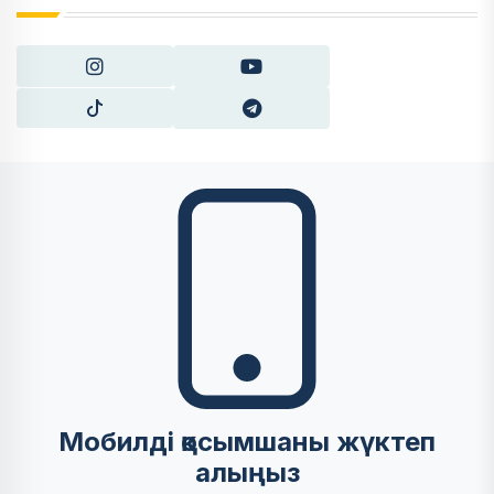
Мобилді қосымшаны жүктеп
алыңыз