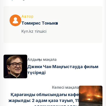
Автор
Томирис Тоныкөк
Kyn.kz тілшісі
Алдыңғы мақала
Джеки Чан Маңғыстауда фильм
түсіреді
Келесі мақала
Қарағанды облысындағы кафе
жарылды: 2 адам қаза тауып, 11