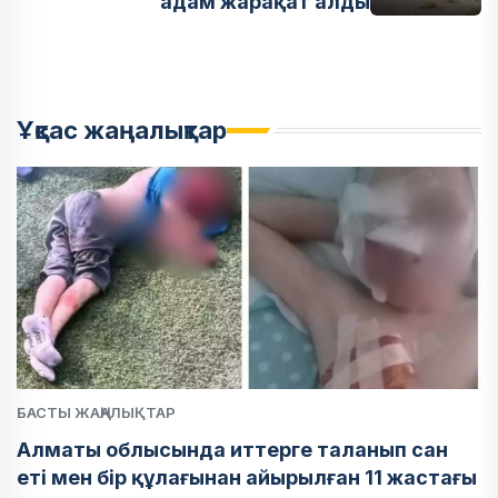
адам жарақат алды
Ұқсас жаңалықтар
БАСТЫ ЖАҢАЛЫҚТАР
Алматы облысында иттерге таланып сан
еті мен бір құлағынан айырылған 11 жастағы