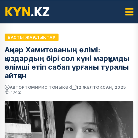
БАСТЫ ЖАҢАЛЫҚТАР
Ақнәр Хамитованың өлімі:
қыздардың бірі сол күні марқұмды
өлімші етіп сабап ұрғаны туралы
айтқан
АВТОР
ТОМИРИС ТОНЫКӨК
12 ЖЕЛТОҚСАН, 2025
1742