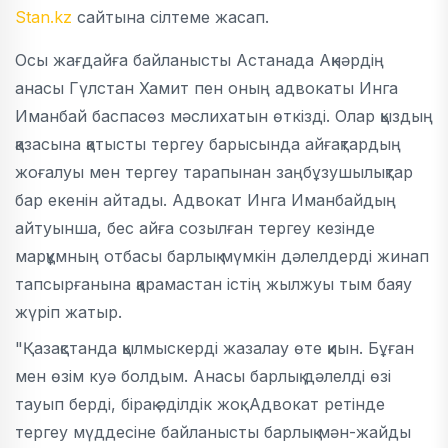
Stan.kz
сайтына сілтеме жасап.
Осы жағдайға байланысты Астанада Ақнәрдің
анасы Гүлстан Хамит пен оның адвокаты Инга
Иманбай баспасөз мәслихатын өткізді. Олар қыздың
қазасына қатысты тергеу барысында айғақтардың
жоғалуы мен тергеу тарапынан заңбұзушылықтар
бар екенін айтады. Адвокат Инга Иманбайдың
айтуынша, бес айға созылған тергеу кезінде
марқұмның отбасы барлық мүмкін дәлелдерді жинап
тапсырғанына қарамастан істің жылжуы тым баяу
жүріп жатыр.
"Қазақстанда қылмыскерді жазалау өте қиын. Бұған
мен өзім куә болдым. Анасы барлық дәлелді өзі
тауып берді, бірақ әділдік жоқ. Адвокат ретінде
тергеу мүддесіне байланысты барлық мән-жайды