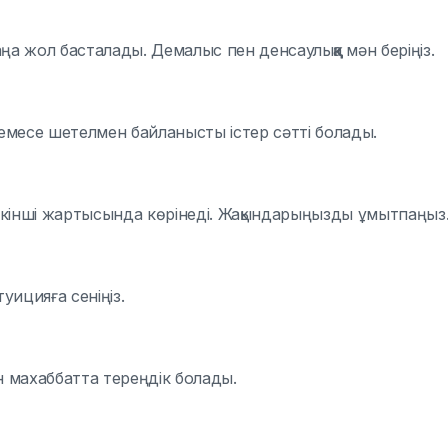
а жол басталады. Демалыс пен денсаулыққа мән беріңіз.
немесе шетелмен байланысты істер сәтті болады.
 екінші жартысында көрінеді. Жақындарыңызды ұмытпаңыз
ицияға сеніңіз.
 махаббатта тереңдік болады.