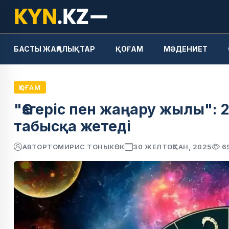
БАСТЫ ЖАҢАЛЫҚТАР
ҚОҒАМ
МӘДЕНИЕТ
ҚОҒАМ
"Өзгеріс пен жаңару жылы":
табысқа жетеді
АВТОР
ТОМИРИС ТОНЫКӨК
30 ЖЕЛТОҚСАН, 2025
6