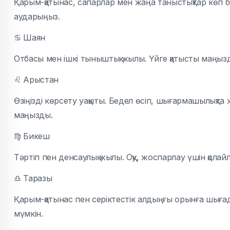
Қарым-қатынас, сапарлар мен жаңа таныстықтар көп б
аударыңыз.
♋
Шаян
Отбасы мен ішкі тыныштық жылы. Үйге қатысты маңыз
♌
Арыстан
Өзіңізді көрсету уақыты. Бедел өсіп, шығармашылықт
маңызды.
♍
Бикеш
Тәртіп пен денсаулық жылы. Оқу, жоспарлау үшін қола
♎
Таразы
Қарым-қатынас пен серіктестік алдыңғы орынға шығ
мүмкін.