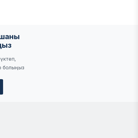
мшаны
ңыз
үктеп,
р болыңыз