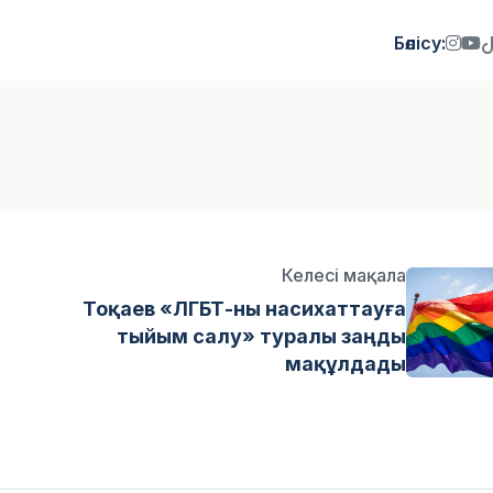
Бөлісу:
Келесі мақала
Тоқаев «ЛГБТ-ны насихаттауға
тыйым салу» туралы заңды
мақұлдады