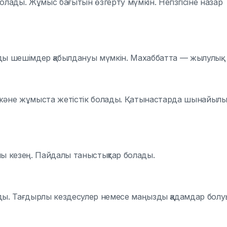
олады. Жұмыс бағытын өзгерту мүмкін. Негізгісіне назар
ды шешімдер қабылдануы мүмкін. Махаббатта — жылулық.
а және жұмыста жетістік болады. Қатынастарда шынайылы
йлы кезең. Пайдалы таныстықтар болады.
ады. Тағдырлы кездесулер немесе маңызды қадамдар болу