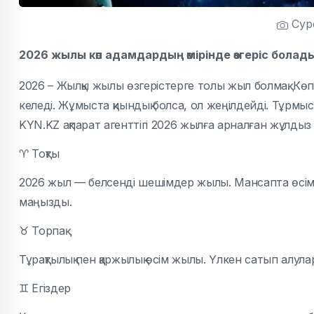
Суре
2026 жылы көп адамдардың өмірінде өзгеріс болад
2026 – Жылқы жылы өзгерістерге толы жыл болмақ. Көп
келеді. Жұмыста қиындық болса, ол жеңілдейді. Тұрмы
KYN.KZ ақпарат агенттігі 2026 жылға арналған жұлды
♈
Тоқты
2026 жыл — белсенді шешімдер жылы. Мансапта өсім,
маңызды.
♉
Торпақ
Тұрақтылық пен қаржылық өсім жылы. Үлкен сатып алулар
♊
Егіздер