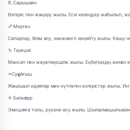
♏
Сарышаян
Өзгеріс пен жаңару жылы. Ескі кезеңдер жабылып, жаң
♐
Мерген
Сапарлар, білім алу, көкжиекті кеңейту жылы. Көшу 
♑
Тауешкі
Мансап пен жауапкершілік жылы. Еңбегіңіздің жемісі
♒
Суқұйғыш
Жаңашыл идеялар мен күтпеген өзгерістер жылы. Инту
♓
Балықтар
Эмоцияға толы, рухани өсу жылы. Шығармашылық пен