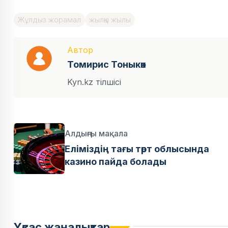
Жұлдыз жорамал
жылқы жылы
Автор
Томирис Тоныкөк
Kyn.kz тілшісі
Алдыңғы мақала
Еліміздің тағы төрт облысында
казино пайда болады
Ұқсас жаңалықтар