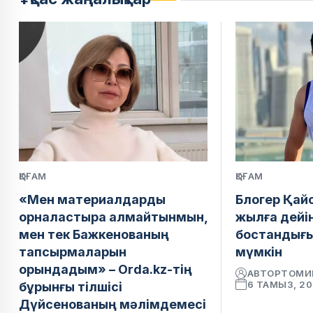
ҚОҒАМ
ҚОҒАМ
«Мен материалдарды
Блогер Қай
орналастыра алмайтынмын,
жылға дейі
мен тек Бажкенованың
бостандығ
тапсырмаларын
мүмкін
орындадым» – Orda.kz-тің
АВТОР
ТОМИ
6 ТАМЫЗ, 2
бұрынғы тілшісі
Дүйсенованың мәлімдемесі