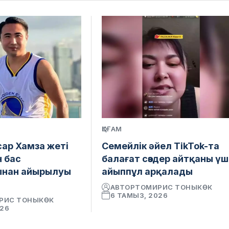
ҚОҒАМ
сар Хамза жеті
Семейлік әйел TikTok-та
н бас
балағат сөздер айтқаны үш
ынан айырылуы
айыппұл арқалады
АВТОР
ТОМИРИС ТОНЫКӨК
6 ТАМЫЗ, 2026
РИС ТОНЫКӨК
026