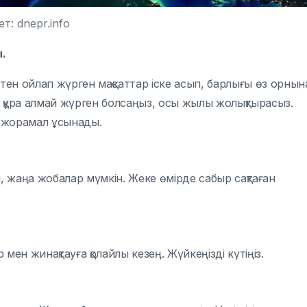
т: dnepr.info
ы.
тен ойлап жүрген мақсаттар іске асып, барлығы өз орнын
с құра алмай жүрген болсаңыз, осы жылы жолықтырасыз.
з жорамал ұсынады.
 жаңа жобалар мүмкін. Жеке өмірде сабыр сақтаған
 мен жинақтауға қолайлы кезең. Жүйкеңізді күтіңіз.