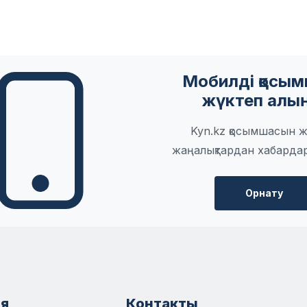
Мобилді қосы
жүктеп алы
Kyn.kz қосымшасын ж
жаңалықтардан хабарда
Орнату
я
Контакты