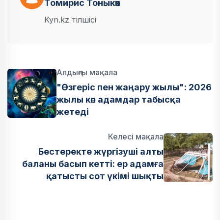
Томирис Тоныкөк
Kyn.kz тілшісі
Алдыңғы мақала
"Өзгеріс пен жаңару жылы": 2026
жылы көп адамдар табысқа
жетеді
Келесі мақала
Бестеректе жүргізуші алты
баланы басып кетті: ер адамға
қатысты сот үкімі шықты