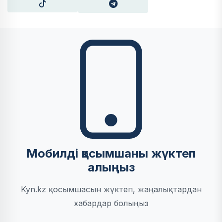
Мобилді қосымшаны жүктеп
алыңыз
Kyn.kz қосымшасын жүктеп, жаңалықтардан
хабардар болыңыз