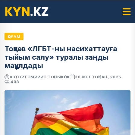
ҚОҒАМ
Тоқаев «ЛГБТ-ны насихаттауға
тыйым салу» туралы заңды
мақұлдады
АВТОР
ТОМИРИС ТОНЫКӨК
30 ЖЕЛТОҚСАН, 2025
408