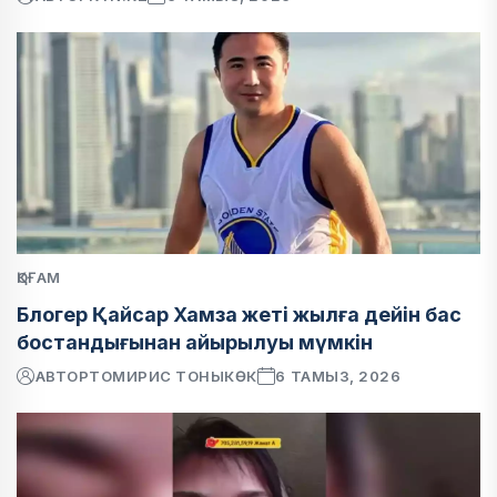
ҚОҒАМ
Блогер Қайсар Хамза жеті жылға дейін бас
бостандығынан айырылуы мүмкін
АВТОР
ТОМИРИС ТОНЫКӨК
6 ТАМЫЗ, 2026