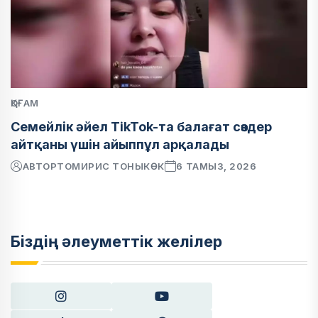
ҚОҒАМ
Семейлік әйел TikTok-та балағат сөздер
айтқаны үшін айыппұл арқалады
АВТОР
ТОМИРИС ТОНЫКӨК
6 ТАМЫЗ, 2026
Біздің әлеуметтік желілер