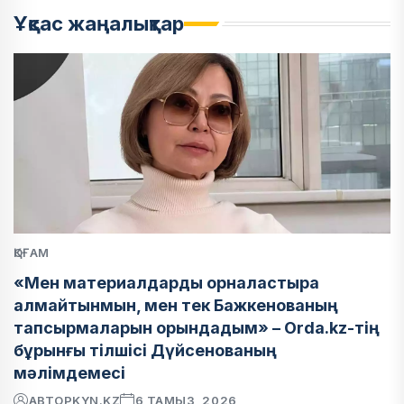
Ұқсас жаңалықтар
ҚОҒАМ
«Мен материалдарды орналастыра
алмайтынмын, мен тек Бажкенованың
тапсырмаларын орындадым» – Orda.kz-тің
бұрынғы тілшісі Дүйсенованың
мәлімдемесі
АВТОР
KYN.KZ
6 ТАМЫЗ, 2026