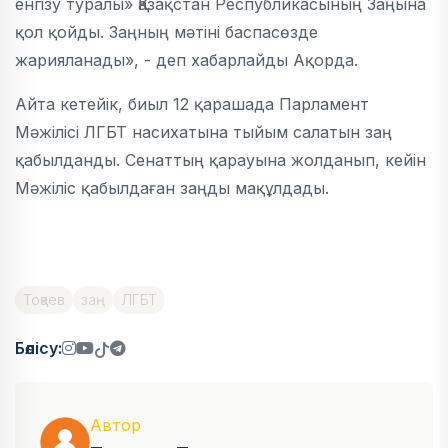
енгізу туралы» Қазақстан Республикасының Заңына
қол қойды. Заңның мәтіні баспасөзде
жарияланады», - деп хабарлайды Ақорда.
Айта кетейік, биыл 12 қарашада Парламент
Мәжілісі ЛГБТ насихатына тыйым салатын заң
қабылданды. Сенаттың қарауына жолданып, кейін
Мәжіліс қабылдаған заңды мақұлдады.
Тоқаев
заң
ЛГБТ
Бөлісу:
Автор