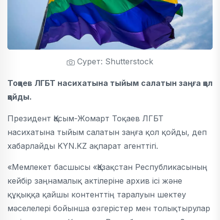
Сурет: Shutterstock
Тоқаев ЛГБТ насихатына тыйым салатын заңға қол
қойды.
Президент Қасым-Жомарт Тоқаев ЛГБТ
насихатына тыйым салатын заңға қол қойды, деп
хабарлайды
KYN.KZ ақпарат агенттігі.
«Мемлекет басшысы «Қазақстан Республикасының
кейбір заңнамалық актілеріне архив ісі және
құқыққа қайшы контенттің таралуын шектеу
мәселелері бойынша өзгерістер мен толықтырулар