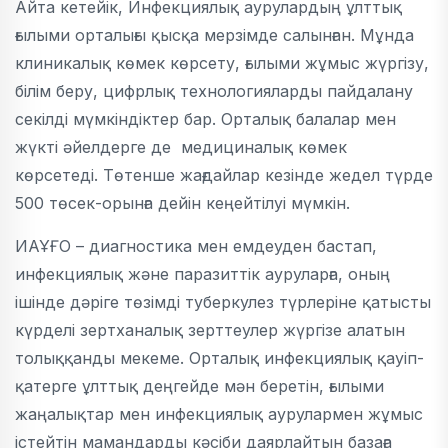
Айта кетейік, Инфекциялық аурулардың ұлттық
ғылыми орталығы қысқа мерзімде салынған. Мұнда
клиникалық көмек көрсету, ғылыми жұмыс жүргізу,
білім беру, цифрлық технологияларды пайдалану
секілді мүмкіндіктер бар. Орталық балалар мен
жүкті әйелдерге де медициналық көмек
көрсетеді. Төтенше жағдайлар кезінде жедел түрде
500 төсек-орынға дейін кеңейтілуі мүмкін.
ИАҰҒО – диагностика мен емдеуден бастап,
инфекциялық және паразиттік ауруларға, оның
ішінде дәріге төзімді туберкулез түрлеріне қатысты
күрделі зертханалық зерттеулер жүргізе алатын
толыққанды мекеме. Орталық инфекциялық қауіп-
қатерге ұлттық деңгейде мән беретін, ғылыми
жаңалықтар мен инфекциялық аурулармен жұмыс
істейтін мамандарды кәсіби даярлайтын базаға