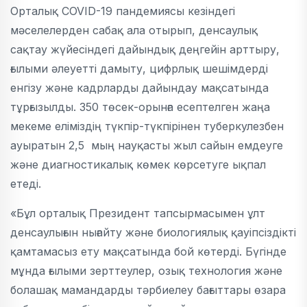
Орталық COVID-19 пандемиясы кезіндегі
мәселелерден сабақ ала отырып, денсаулық
сақтау жүйесіндегі дайындық деңгейін арттыру,
ғылыми әлеуетті дамыту, цифрлық шешімдерді
енгізу және кадрларды дайындау мақсатында
тұрғызылды. 350 төсек-орынға есептелген жаңа
мекеме еліміздің түкпір-түкпірінен туберкулезбен
ауыратын 2,5 мың науқасты жыл сайын емдеуге
және диагностикалық көмек көрсетуге ықпал
етеді.
«Бұл орталық Президент тапсырмасымен ұлт
денсаулығын нығайту және биологиялық қауіпсіздікті
қамтамасыз ету мақсатында бой көтерді. Бүгінде
мұнда ғылыми зерттеулер, озық технология және
болашақ мамандарды тәрбиелеу бағыттары өзара