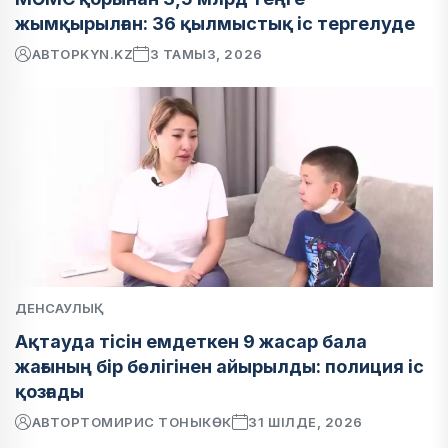
жымқырылған: 36 қылмыстық іс тергелуде
АВТОР
KYN.KZ
3 ТАМЫЗ, 2026
ДЕНСАУЛЫҚ
Ақтауда тісін емдеткен 9 жасар бала
жағының бір бөлігінен айырылды: полиция іс
қозғады
АВТОР
ТОМИРИС ТОНЫКӨК
31 ШІЛДЕ, 2026