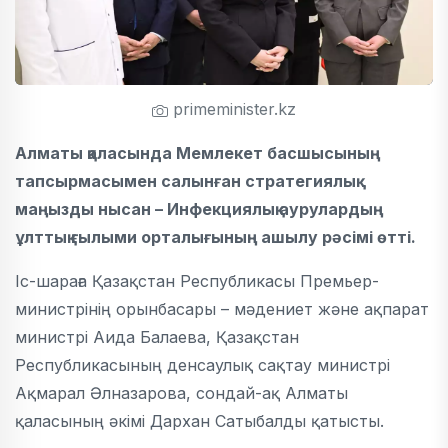
primeminister.kz
Алматы қаласында Мемлекет басшысының
тапсырмасымен салынған стратегиялық
маңызды нысан – Инфекциялық аурулардың
ұлттық ғылыми орталығының ашылу рәсімі өтті.
Іс-шараға Қазақстан Республикасы Премьер-
министрінің орынбасары – мәдениет және ақпарат
министрі Аида Балаева, Қазақстан
Республикасының денсаулық сақтау министрі
Ақмарал Әлназарова, сондай-ақ Алматы
қаласының әкімі Дархан Сатыбалды қатысты.