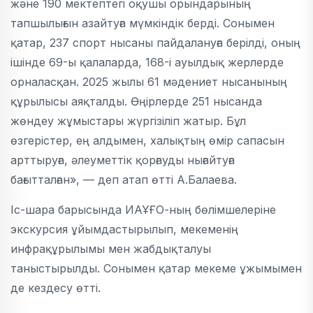
және 190 мектептегі оқушы орындарының
тапшылығын азайтуға мүмкіндік берді. Сонымен
қатар, 237 спорт нысаны пайдалануға берілді, оның
ішінде 69-ы қалаларда, 168-і ауылдық жерлерде
орналасқан. 2025 жылы 61 мәдениет нысанының
құрылысы аяқталды. Өңірлерде 251 нысанда
жөндеу жұмыстары жүргізіліп жатыр. Бұл
өзгерістер, ең алдымен, халықтың өмір сапасын
арттыруға, әлеуметтік қорғауды нығайтуға
бағытталған», — деп атап өтті А.Балаева.
Іс-шара барысында ИАҰҒО-ның бөлімшелеріне
экскурсия ұйымдастырылып, мекеменің
инфрақұрылымы мен жабдықталуы
таныстырылды. Сонымен қатар мекеме ұжымымен
де кездесу өтті.