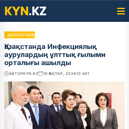
ДЕНСАУЛЫҚ
Қазақстанда Инфекциялық
аурулардың ұлттық ғылыми
орталығы ашылды
АВТОР
KYN.KZ
16 ҚАҢТАР, 2026
481