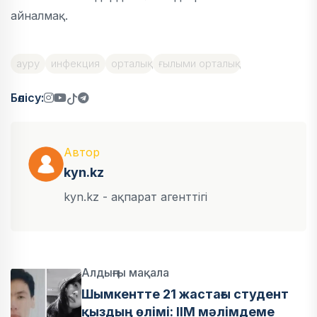
айналмақ.
ауру
инфекция
орталық
ғылыми орталық
Бөлісу:
Автор
kyn.kz
kyn.kz - ақпарат агенттігі
Алдыңғы мақала
Шымкентте 21 жастағы студент
қыздың өлімі: ІІМ мәлімдеме