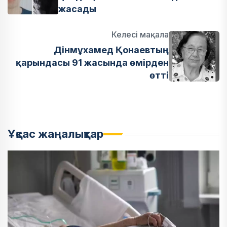
жасады
Келесі мақала
Дінмұхамед Қонаевтың
қарындасы 91 жасында өмірден
өтті
Ұқсас жаңалықтар