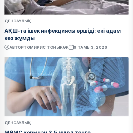
ДЕНСАУЛЫҚ
АҚШ-та ішек инфекциясы өршіді: екі адам
көз жұмды
АВТОР
ТОМИРИС ТОНЫКӨК
6 ТАМЫЗ, 2026
ДЕНСАУЛЫҚ
МӘМС қорынан 3,5 млрд теңге