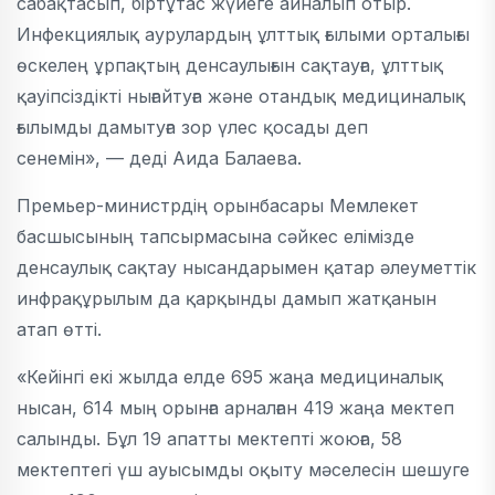
сабақтасып, біртұтас жүйеге айналып отыр.
Инфекциялық аурулардың ұлттық ғылыми орталығы
өскелең ұрпақтың денсаулығын сақтауға, ұлттық
қауіпсіздікті нығайтуға және отандық медициналық
ғылымды дамытуға зор үлес қосады деп
сенемін», — деді Аида Балаева.
Премьер-министрдің орынбасары Мемлекет
басшысының тапсырмасына сәйкес елімізде
денсаулық сақтау нысандарымен қатар әлеуметтік
инфрақұрылым да қарқынды дамып жатқанын
атап өтті.
«Кейінгі екі жылда елде 695 жаңа медициналық
нысан, 614 мың орынға арналған 419 жаңа мектеп
салынды. Бұл 19 апатты мектепті жоюға, 58
мектептегі үш ауысымды оқыту мәселесін шешуге