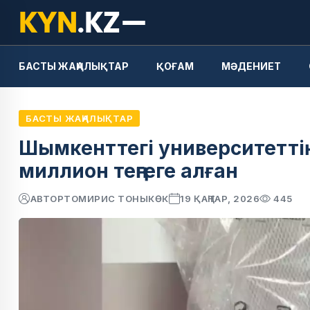
БАСТЫ ЖАҢАЛЫҚТАР
ҚОҒАМ
МӘДЕНИЕТ
БАСТЫ ЖАҢАЛЫҚТАР
Шымкенттегі университеттің 
миллион теңгеге алған
АВТОР
ТОМИРИС ТОНЫКӨК
19 ҚАҢТАР, 2026
445