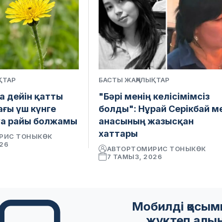
ҚТАР
БАСТЫ ЖАҢАЛЫҚТАР
а дейін қатты
"Бәрі менің келісімімсіз
ағы үш күнге
болды": Нұрай Серікбай м
уа райы болжамы
анасының жазысқан
хаттары
РИС ТОНЫКӨК
026
АВТОР
ТОМИРИС ТОНЫКӨК
7 ТАМЫЗ, 2026
Мобилді қосы
жүктеп алы