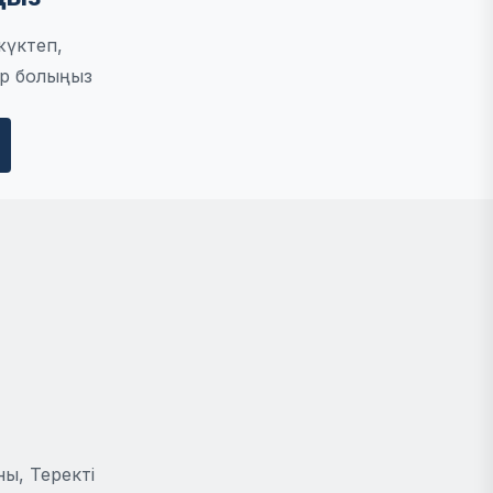
жүктеп,
р болыңыз
ы, Теректі