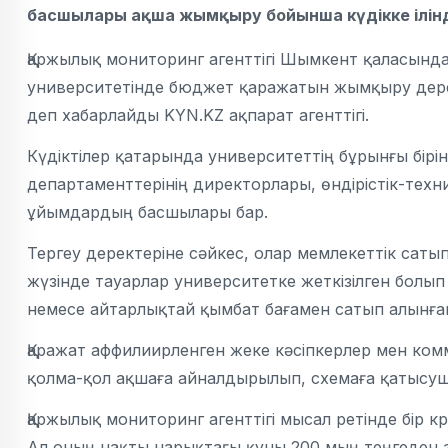
басшылары ақша жымқыру бойынша күдікке ілінд
Қаржылық мониторинг агенттігі Шымкент қаласында
университетінде бюджет қаражатын жымқыру дерегі
деп хабарлайды KYN.KZ ақпарат агенттігі.
Күдіктілер қатарында университеттің бұрынғы бірі
департаменттерінің директорлары, өндірістік-техн
ұйымдардың басшылары бар.
Тергеу деректеріне сәйкес, олар мемлекеттік саты
жүзінде тауарлар университетке жеткізілген болып 
немесе айтарлықтай қымбат бағамен сатып алынға
Қаражат аффилиирленген жеке кәсіпкерлер мен к
қолма-қол ақшаға айналдырылып, схемаға қатысуш
Қаржылық мониторинг агенттігі мысал ретінде бір к
Ал оның нақты нарықтағы құны 200 мың теңгеден 