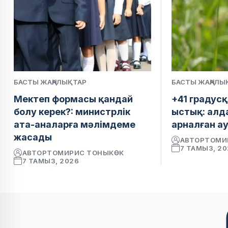
БАСТЫ ЖАҢАЛЫҚТАР
БАСТЫ ЖАҢАЛЫ
Мектеп формасы қандай
+41 градусқ
болу керек?: министрлік
ыстық: алд
ата-аналарға мәлімдеме
арналған а
жасады
АВТОР
ТОМИ
7 ТАМЫЗ, 2
АВТОР
ТОМИРИС ТОНЫКӨК
7 ТАМЫЗ, 2026