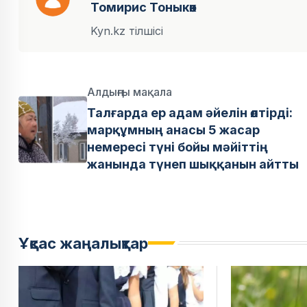
Томирис Тоныкөк
Kyn.kz тілшісі
Алдыңғы мақала
Талғарда ер адам әйелін өлтірді:
марқұмның анасы 5 жасар
немересі түні бойы мәйіттің
жанында түнеп шыққанын айтты
Ұқсас жаңалықтар