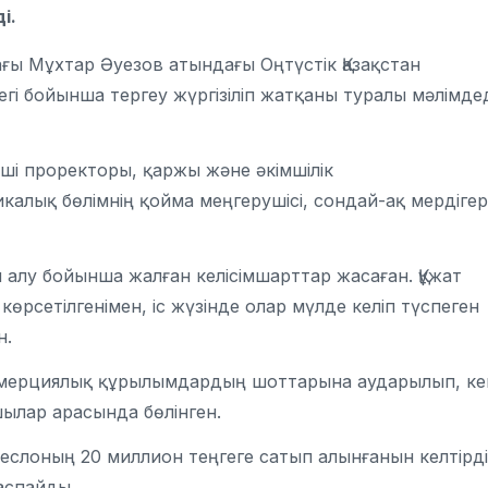
і.
ғы Мұхтар Әуезов атындағы Оңтүстік Қазақстан
 бойынша тергеу жүргізіліп жатқаны туралы мәлімдед
нші проректоры, қаржы және әкімшілік
икалық бөлімнің қойма меңгерушісі, сондай-ақ мердігер
п алу бойынша жалған келісімшарттар жасаған. Құжат
көрсетілгенімен, іс жүзінде олар мүлде келіп түспеген
н.
оммерциялық құрылымдардың шоттарына аударылып, ке
ылар арасында бөлінген.
реслоның 20 миллион теңгеге сатып алынғанын келтірді
аспайды.