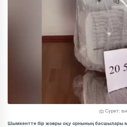
Сурет: в
Шымкентте бір жоғары оқу орнының басшылары м