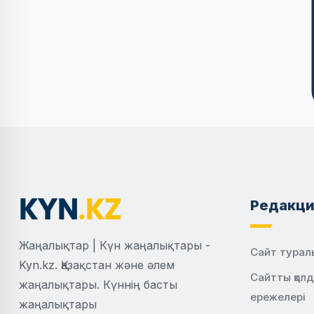
Редакци
Жаңалықтар | Күн жаңалықтары -
Сайт турал
Kyn.kz. Қазақстан және әлем
Сайтты қол
жаңалықтары. Күннің басты
ережелері
жаңалықтары