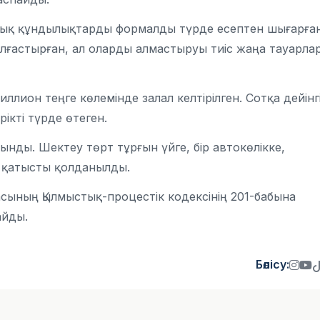
дық құндылықтарды формалды түрде есептен шығарған
лғастырған, ал оларды алмастыруы тиіс жаңа тауарла
ллион теңге көлемінде залал келтірілген. Сотқа дейінг
ікті түрде өтеген.
ынды. Шектеу төрт тұрғын үйге, бір автокөлікке,
е қатысты қолданылды.
асының Қылмыстық-процестік кодексінің 201-бабына
айды.
Бөлісу: