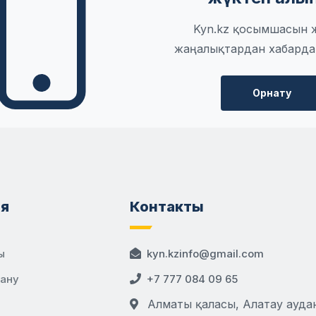
Kyn.kz қосымшасын 
жаңалықтардан хабарда
Орнату
я
Контакты
ы
kyn.kzinfo@gmail.com
дану
+7 777 084 09 65
Алматы қаласы, Алатау аудан