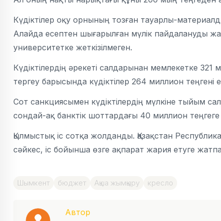
Күдіктілер оқу орнының тозған тауарлы-материал
Алайда есептен шығарылған мүлік пайдалануды жа
университетке жеткізілмеген.
Күдіктілердің әрекеті салдарынан мемлекетке 321 ми
тергеу барысында күдіктілер 264 миллион теңгені ер
Сот санкциясымен күдіктілердің мүлкіне тыйым сал
сондай-ақ банктік шоттардағы 40 миллион теңгег
Қылмыстық іс сотқа жолданды. Қазақстан Республик
сәйкес, іс бойынша өзге ақпарат жария етуге жатп
Шымкент
бюджет
Ақша жымқыру
кресло
Автор