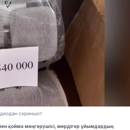
идеодан скриншот
ен қойма меңгерушісі, мердігер ұйымдардың