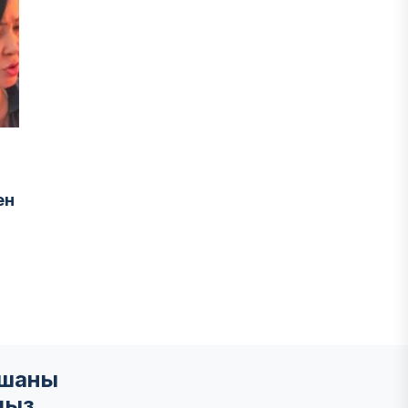
ен
мшаны
ңыз