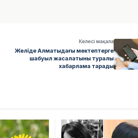
Келесі мақала
Желіде Алматыдағы мектептерге
шабуыл жасалатыны туралы
хабарлама тарады