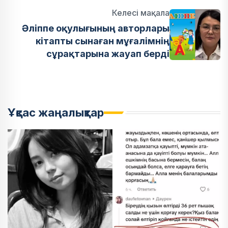
Келесі мақала
Әліппе оқулығының авторлары
кітапты сынаған мұғалімнің
сұрақтарына жауап берді
Ұқсас жаңалықтар