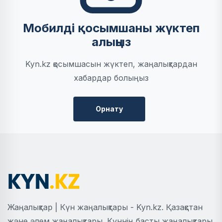
Мобилді қосымшаны жүктеп
алыңыз
Kyn.kz қосымшасын жүктеп, жаңалықтардан
хабардар болыңыз
Орнату
Жаңалықтар | Күн жаңалықтары - Kyn.kz. Қазақстан
және әлем жаңалықтары. Күннің басты жаңалықтары