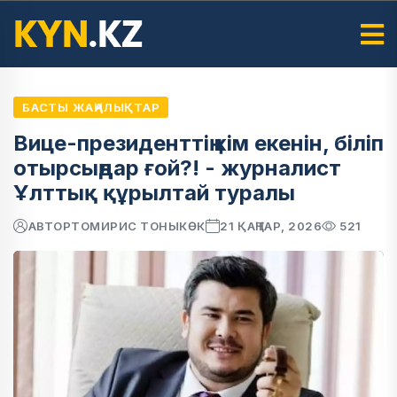
БАСТЫ ЖАҢАЛЫҚТАР
Вице-президенттің кім екенін, біліп
отырсыңдар ғой?! - журналист
Ұлттық құрылтай туралы
АВТОР
ТОМИРИС ТОНЫКӨК
21 ҚАҢТАР, 2026
521