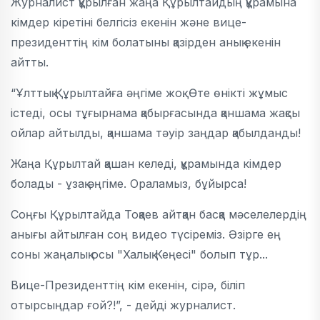
Журналист құрылған жаңа Құрылтайдың құрамына
кімдер кіретіні белгісіз екенін және вице-
президенттің кім болатыны қазірден анық екенін
айтты.
“Ұлттық Құрылтайға әңгіме жоқ. Өте өнікті жұмыс
істеді, осы тұғырнама қабырғасында қаншама жақсы
ойлар айтылды, қаншама тәуір заңдар қабылданды!
Жаңа Құрылтай қашан келеді, құрамында кімдер
болады - ұзақ әңгіме. Ораламыз, бұйырса!
Соңғы Құрылтайда Тоқаев айтқан басқа мәселелердің
анығы айтылған соң видео түсіреміз. Әзірге ең
соны жаңалық осы "Халық Кеңесі" болып тұр...
Вице-Президенттің кім екенін, сірә, біліп
отырсыңдар ғой?!”, - дейді журналист.