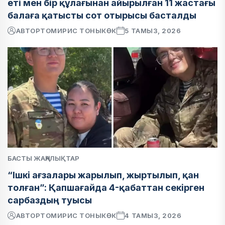
еті мен бір құлағынан айырылған 11 жастағы
балаға қатысты сот отырысы басталды
АВТОР
ТОМИРИС ТОНЫКӨК
5 ТАМЫЗ, 2026
БАСТЫ ЖАҢАЛЫҚТАР
“Ішкі ағзалары жарылып, жыртылып, қан
толған”: Қапшағайда 4-қабаттан секірген
сарбаздың туысы
АВТОР
ТОМИРИС ТОНЫКӨК
4 ТАМЫЗ, 2026