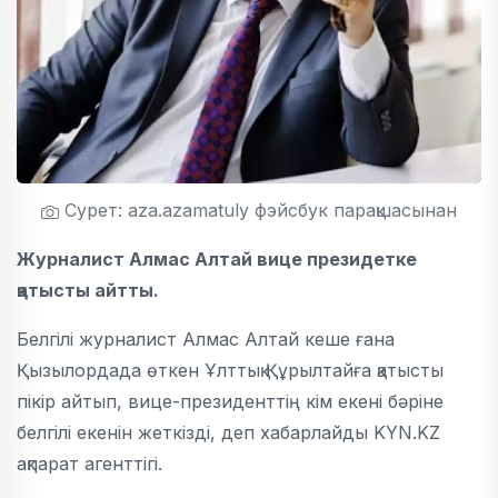
Сурет: aza.azamatuly фэйсбук парақшасынан
Журналист Алмас Алтай вице президетке
қатысты айтты.
Белгілі журналист Алмас Алтай кеше ғана
Қызылордада өткен Ұлттық Құрылтайға қатысты
пікір айтып, вице-президенттің кім екені бәріне
белгілі екенін жеткізді, деп хабарлайды KYN.KZ
ақпарат агенттігі.