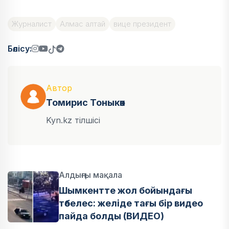
Журналист
Алмас алтай
вице президент
Бөлісу:
Автор
Томирис Тоныкөк
Kyn.kz тілшісі
Алдыңғы мақала
Шымкентте жол бойындағы
төбелес: желіде тағы бір видео
пайда болды (ВИДЕО)