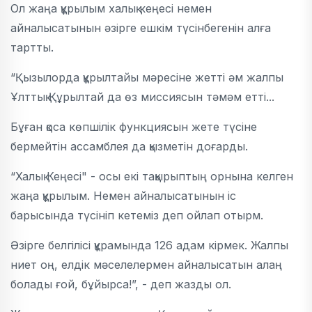
Ол жаңа құрылым халық кеңесі немен
айналысатынын әзірге ешкім түсінбегенін алға
тартты.
“Қызылорда құрылтайы мәресіне жетті әм жалпы
Ұлттық Құрылтай да өз миссиясын тәмәм етті...
Бұған қоса көпшілік функциясын жете түсіне
бермейтін ассамблея да қызметін доғарды.
“Халық Кеңесі" - осы екі тақырыптың орнына келген
жаңа құрылым. Немен айналысатынын іс
барысында түсініп кетеміз деп ойлап отырм.
Әзірге белгілісі құрамында 126 адам кірмек. Жалпы
ниет оң, елдік мәселелермен айналысатын алаң
болады ғой, бұйырса!”, - деп жазды ол.