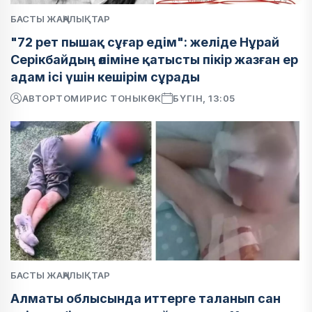
БАСТЫ ЖАҢАЛЫҚТАР
"72 рет пышақ сұғар едім": желіде Нұрай
Серікбайдың өліміне қатысты пікір жазған ер
адам ісі үшін кешірім сұрады
АВТОР
ТОМИРИС ТОНЫКӨК
БҮГІН, 13:05
БАСТЫ ЖАҢАЛЫҚТАР
Алматы облысында иттерге таланып сан