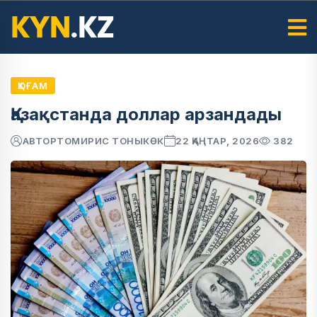
ҚОҒАМ
Қазақстанда доллар арзандады
АВТОР
ТОМИРИС ТОНЫКӨК
22 ҚАҢТАР, 2026
382