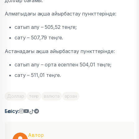
доллар бағамы:
Алматыдағы ақша айырбастау пункттерінде:
сатып алу – 505,52 теңге;
сату – 507,79 теңге.
Астанадағы ақша айырбастау пункттерінде:
сатып алу – орта есеппен 504,01 теңге;
сату – 511,01 теңге.
Доллар
теңге
валюта
арзан
Бөлісу:
Автор