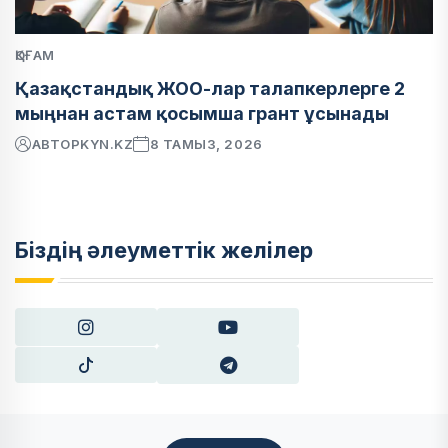
ҚОҒАМ
Қазақстандық ЖОО-лар талапкерлерге 2
мыңнан астам қосымша грант ұсынады
АВТОР
KYN.KZ
8 ТАМЫЗ, 2026
Біздің әлеуметтік желілер