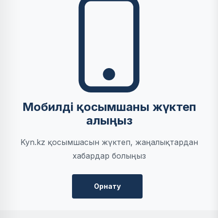
Мобилді қосымшаны жүктеп
алыңыз
Kyn.kz қосымшасын жүктеп, жаңалықтардан
хабардар болыңыз
Орнату