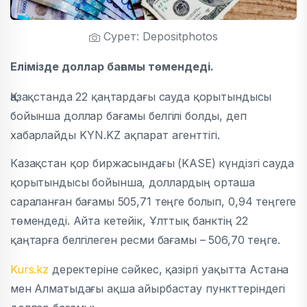
Сурет: Depositphotos
Елімізде доллар бағамы төмендеді.
Қазақстанда 22 қаңтардағы сауда қорытындысы
бойынша доллар бағамы белгілі болды, деп
хабарлайды
KYN.KZ ақпарат агенттігі.
Казақстан қор биржасындағы (KASE) күндізгі сауда
қорытындысы бойынша, доллардың орташа
сараланған бағамы 505,71 теңге болып, 0,94 теңгеге
төмендеді. Айта кетейік, Ұлттық банктің 22
қаңтарға белгілеген ресми бағамы – 506,70 теңге.
Kurs.kz
деректеріне сәйкес, қазіргі уақытта Астана
мен Алматыдағы ақша айырбастау пункттеріндегі