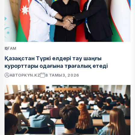
ҚОҒАМ
Қазақстан Түркі елдері тау шаңғы
курорттары одағына төрағалық етеді
АВТОР
KYN.KZ
8 ТАМЫЗ, 2026