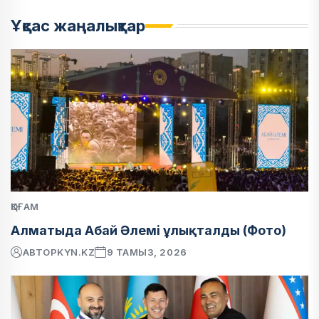
Ұқсас жаңалықтар
ҚОҒАМ
Алматыда Абай Әлемі ұлықталды (Фото)
АВТОР
KYN.KZ
9 ТАМЫЗ, 2026