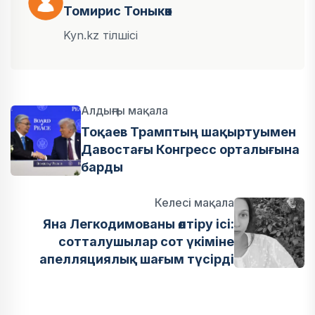
Томирис Тоныкөк
Kyn.kz тілшісі
Алдыңғы мақала
Тоқаев Трамптың шақыртуымен
Давостағы Конгресс орталығына
барды
Келесі мақала
Яна Легкодимованы өлтіру ісі:
сотталушылар сот үкіміне
апелляциялық шағым түсірді