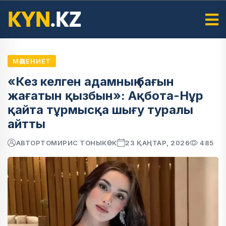
МӘДЕНИЕТ
«Кез келген адамның бағын
жағатын қызбын»: Ақбота-Нұр
қайта тұрмысқа шығу туралы
айтты
АВТОР
ТОМИРИС ТОНЫКӨК
23 ҚАҢТАР, 2026
485