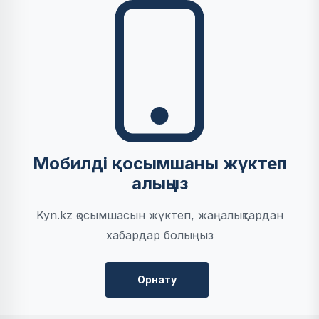
Мобилді қосымшаны жүктеп
алыңыз
Kyn.kz қосымшасын жүктеп, жаңалықтардан
хабардар болыңыз
Орнату