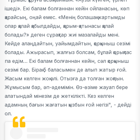
ішеді». Екі балам болғаннан кейін ойланасың, көп
қарайсың, оңай емес. «Менің болашақ жартымды
олар қалай қабылдайды, қарым-қатынасы қалай
болады?» деген сұрақтар жиі мазалайды мені.
Кейде алаңдайтын, уайымдайтын, қорқыныш сезімі
болады. Ажырасып, жалғыз болсам, бұлай қорықпас
па едім… Екі балам болғаннан кейін, сәл қорқыныш
сезімі бар. Бірақ 5 баласымен де алып жатыр ғой.
Жасым келген жоқ әлі. Отызға да толған жоқпын.
Жұмысым бар, әп-әдемімін. Өз-өзіме жауап бере
алатындай мінезім де жеткілікті. Кез келген
адамның бағын жағатын қызбын ғой негізі", - дейді
ол.