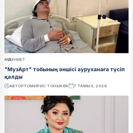
МӘДЕНИЕТ
"МузАрт" тобының әншісі ауруханаға түсіп
қалды
АВТОР
ТОМИРИС ТОНЫКӨК
7 ТАМЫЗ, 2026