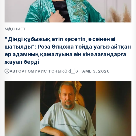
МӘДЕНИЕТ
"Дінді құбыжық етіп көрсетіп, өз сөзінен өзі
шатылды": Роза Әлқожа тойда уағыз айтқан
ер адамның қамалуына өзін кінәлағандарға
жауап берді
АВТОР
ТОМИРИС ТОНЫКӨК
6 ТАМЫЗ, 2026