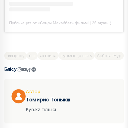
Публикация от «Соңғы Махаббат» фильмі | 26 ақпан (@songy_mahabbat_film)
ажырасу
әнші
актриса
тұрмысқа шығу
Ақбота-Нұр
Бөлісу:
Автор
Томирис Тоныкөк
Kyn.kz тілшісі