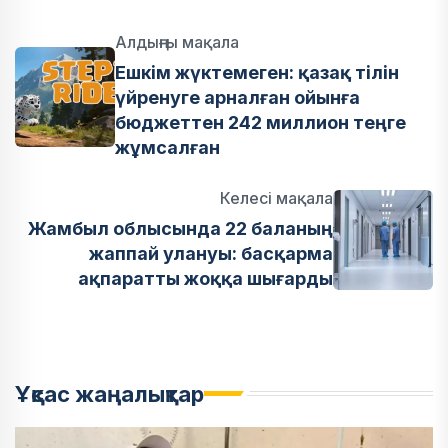
Алдыңғы мақала
Ешкім жүктемеген: қазақ тілін
үйренуге арналған ойынға
бюджеттен 242 миллион теңге
жұмсалған
Келесі мақала
Жамбыл облысында 22 баланың
жаппай улануы: басқарма
ақпаратты жоққа шығарды
Ұқсас жаңалықтар