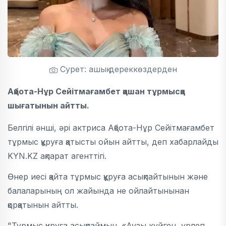
Сурет: ашық дереккөздерден
Ақбота-Нұр Сейітмағамбет қашан тұрмысқа
шығатынын айтты.
Белгілі әнші, әрі актриса Ақбота-Нұр Сейітмағамбет
тұрмыс құруға қатысты ойын айтты, деп хабарлайды
KYN.KZ ақпарат агенттігі.
Өнер иесі қайта тұрмыс құруға асықпайтынын және
балаларының ол жайында не ойлайтынынан
қорқатынын айтты.
"Тұрмыс құруға асықпаймын. «Аузы күйген, үрлеп