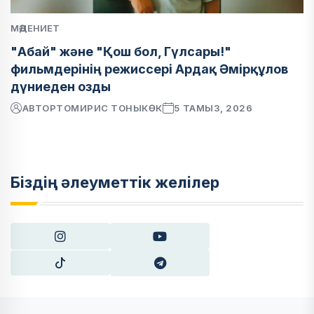
МӘДЕНИЕТ
"Абай" және "Қош бол, Гүлсары!"
фильмдерінің режиссері Ардақ Әмірқұлов
дүниеден озды
АВТОР
ТОМИРИС ТОНЫКӨК
5 ТАМЫЗ, 2026
Біздің әлеуметтік желілер