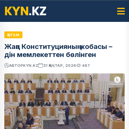
ҚОҒАМ
Жаңа Конституцияның жобасы –
дін мемлекеттен бөлінген
АВТОР
KYN.KZ
31 ҚАҢТАР, 2026
467