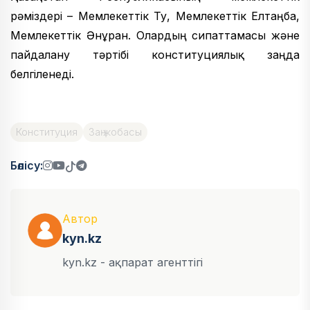
рәміздері – Мемлекеттік Ту, Мемлекеттік Елтаңба,
Мемлекеттік Әнұран. Олардың сипаттамасы және
пайдалану тәртібі конституциялық заңда
белгіленеді.
Конституция
Заң жобасы
Бөлісу:
Автор
kyn.kz
kyn.kz - ақпарат агенттігі