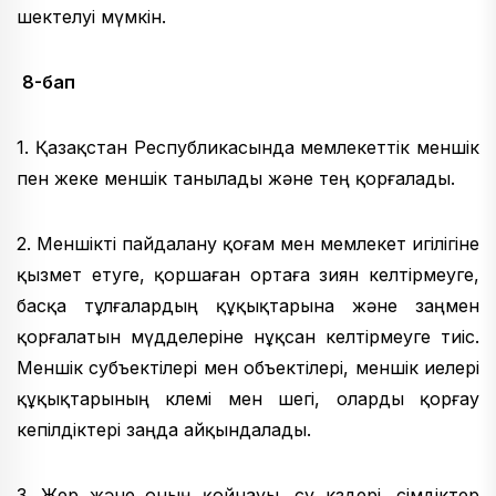
шектелуі мүмкін.
8-бап
1. Қазақстан Республикасында мемлекеттік меншік
пен жеке меншік танылады және тең қорғалады.
2. Меншікті пайдалану қоғам мен мемлекет игілігіне
қызмет етуге, қоршаған ортаға зиян келтірмеуге,
басқа тұлғалардың құқықтарына және заңмен
қорғалатын мүдделеріне нұқсан келтірмеуге тиіс.
Меншік субъектілері мен объектілері, меншік иелері
құқықтарының көлемі мен шегі, оларды қорғау
кепілдіктері заңда айқындалады.
3. Жер жəне оның қойнауы, су көздері, өсімдіктер