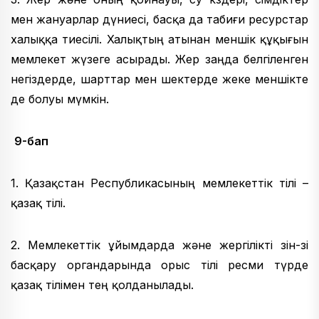
мен жануарлар дүниесі, басқа да табиғи ресурстар
халыққа тиесілі. Халықтың атынан меншік құқығын
мемлекет жүзеге асырады. Жер заңда белгіленген
негіздерде, шарттар мен шектерде жеке меншікте
де болуы мүмкін.
9-бап
1. Қазақстан Республикасының мемлекеттік тілі –
қазақ тілі.
2. Мемлекеттік ұйымдарда және жергілікті өзін-өзі
басқару органдарында орыс тілі ресми түрде
қазақ тілімен тең қолданылады.