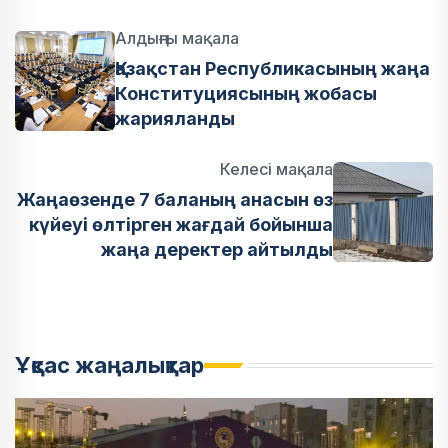
Алдыңғы мақала
Қазақстан Республикасының жаңа
Конституциясының жобасы
жарияланды
Келесі мақала
Жаңаөзенде 7 баланың анасын өз
күйеуі өлтірген жағдай бойынша
жаңа деректер айтылды
Ұқсас жаңалықтар