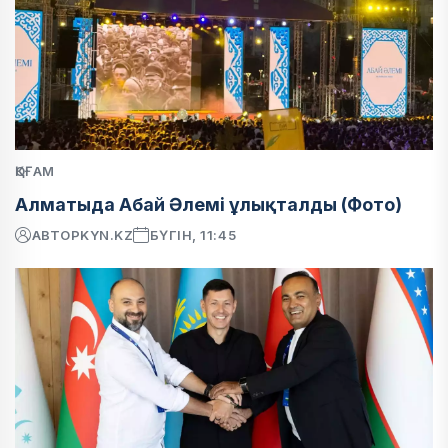
ҚОҒАМ
Алматыда Абай Әлемі ұлықталды (Фото)
АВТОР
KYN.KZ
БҮГІН, 11:45