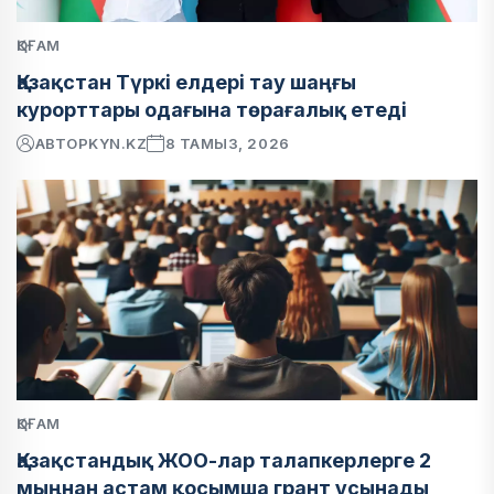
ҚОҒАМ
Қазақстан Түркі елдері тау шаңғы
курорттары одағына төрағалық етеді
АВТОР
KYN.KZ
8 ТАМЫЗ, 2026
ҚОҒАМ
Қазақстандық ЖОО-лар талапкерлерге 2
мыңнан астам қосымша грант ұсынады