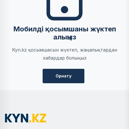
Мобилді қосымшаны жүктеп
алыңыз
Kyn.kz қосымшасын жүктеп, жаңалықтардан
хабардар болыңыз
Орнату