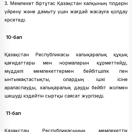
3. Мемлекет біртұтас Қазақстан халқының тілдерін
үйрену және дамыту үшін жағдай жасауға қолдау
көрсетеді.
10-бап
Қазақстан Республикасы халықаралық құқық
қағидаттары мен нормаларын құрметтейді,
мүдделі мемлекеттермен бейбітшілік пен
ынтымақтастықты, олардың ішкі ісіне
араласпауды, халықаралық дауды бейбіт жолмен
шешуді көздейтін сыртқы саясат жүргізеді.
11-бап
Қазақстан Республикасының мемлекеттік