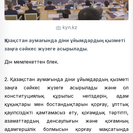
kyn.kz
Қазақстан аумағында діни ұйымдардың қызметі
заңға сәйкес жүзеге асырылады.
Дін мемлекеттен бөлек.
2. Қазақстан аумағында діни ұйымдардың қызметі
заңға сәйкес жүзеге асырылады және ол
конституциялық құрылыс негіздерін, адам
құқықтары мен бостандықтарын қорғау, ұлттық
қауіпсіздікті қамтамасыз ету, қоғамдық тәртіпті,
азаматтардың денсаулығын және қоғамның
адамгершілік болмысын қорғау мақсатында