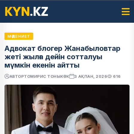
МӘДЕНИЕТ
Адвокат блогер Жанабыловтар
жеті жылға дейін сотталуы
мүмкін екенін айтты
АВТОР
ТОМИРИС ТОНЫКӨК
3 АҚПАН, 2026
616