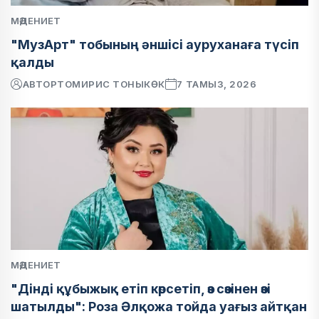
МӘДЕНИЕТ
"МузАрт" тобының әншісі ауруханаға түсіп
қалды
АВТОР
ТОМИРИС ТОНЫКӨК
7 ТАМЫЗ, 2026
МӘДЕНИЕТ
"Дінді құбыжық етіп көрсетіп, өз сөзінен өзі
шатылды": Роза Әлқожа тойда уағыз айтқан