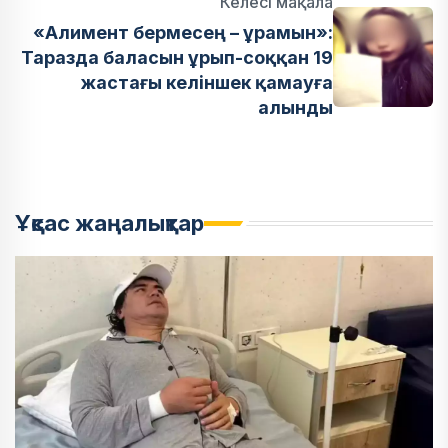
Келесі мақала
«Алимент бермесең – ұрамын»:
Таразда баласын ұрып-соққан 19
жастағы келіншек қамауға
алынды
Ұқсас жаңалықтар