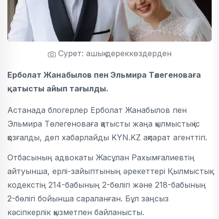
Сурет: ашық дереккөздерден
Ерболат Жанабылов пен Эльмира Төлегеноваға
қатысты айып тағылды.
Астанада блогерлер Ерболат Жанабылов пен
Эльмира Төлегеноваға қатысты жаңа қылмыстық іс
қозғалды, деп хабарлайды KYN.KZ ақпарат агенттігі.
Отбасының адвокаты Жасұлан Рахымғалиевтің
айтуынша, ерлі-зайыптының әрекеттері Қылмыстық
кодекстің 214-бабының 2-бөлігі және 218-бабының
2-бөлігі бойынша сараланған. Бұл заңсыз
кәсіпкерлік қызметпен байланысты.