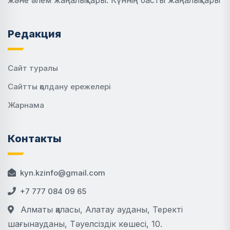
және әлем жаңалықтары. Күннің басты жаңалықтары
Редакция
Сайт туралы
Сайтты қолдану ережелері
Жарнама
Контакты
kyn.kzinfo@gmail.com
+7 777 084 09 65
Алматы қаласы, Алатау ауданы, Теректі
шағынауданы, Тәуелсіздік көшесі, 10.