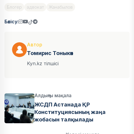
Блогер
адвокат
Жанабылов
Бөлісу:
Автор
Томирис Тоныкөк
Kyn.kz тілшісі
Алдыңғы мақала
ЖСДП Астанада ҚР
Конституциясының жаңа
жобасын талқылады