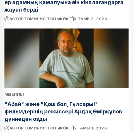
ер адамның қамалуына өзін кінәлағандарға
жауап берді
АВТОР
ТОМИРИС ТОНЫКӨК
6 ТАМЫЗ, 2026
МӘДЕНИЕТ
"Абай" және "Қош бол, Гүлсары!"
фильмдерінің режиссері Ардақ Әмірқұлов
дүниеден озды
АВТОР
ТОМИРИС ТОНЫКӨК
5 ТАМЫЗ, 2026