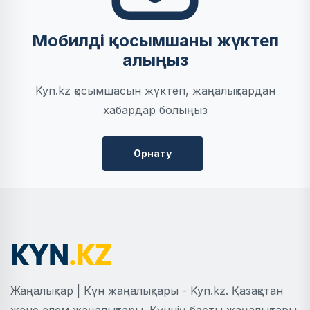
Мобилді қосымшаны жүктеп
алыңыз
Kyn.kz қосымшасын жүктеп, жаңалықтардан
хабардар болыңыз
Орнату
Жаңалықтар | Күн жаңалықтары - Kyn.kz. Қазақстан