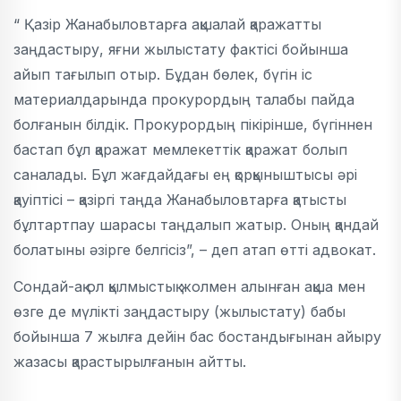
“ Қазір Жанабыловтарға ақшалай қаражатты
заңдастыру, яғни жылыстату фактісі бойынша
айып тағылып отыр. Бұдан бөлек, бүгін іс
материалдарында прокурордың талабы пайда
болғанын білдік. Прокурордың пікірінше, бүгіннен
бастап бұл қаражат мемлекеттік қаражат болып
саналады. Бұл жағдайдағы ең қорқыныштысы әрі
қауіптісі – қазіргі таңда Жанабыловтарға қатысты
бұлтартпау шарасы таңдалып жатыр. Оның қандай
болатыны әзірге белгісіз”, – деп атап өтті адвокат.
Сондай-ақ ол қылмыстық жолмен алынған ақша мен
өзге де мүлікті заңдастыру (жылыстату) бабы
бойынша 7 жылға дейін бас бостандығынан айыру
жазасы қарастырылғанын айтты.