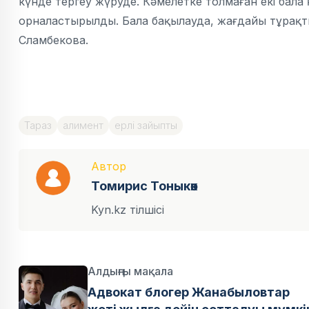
күнде тергеу жүруде. Кәмелетке толмаған екі бала 
орналастырылды. Бала бақылауда, жағдайы тұрақты»
Сламбекова.
Тараз
алимент
ерлі зайыпты
Автор
Томирис Тоныкөк
Kyn.kz тілшісі
Алдыңғы мақала
Адвокат блогер Жанабыловтар