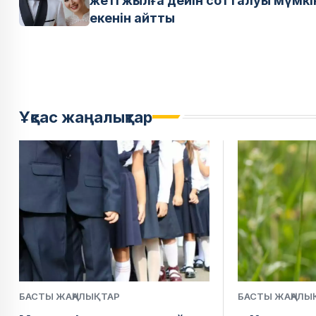
жеті жылға дейін сотталуы мүмкі
екенін айтты
Ұқсас жаңалықтар
БАСТЫ ЖАҢАЛЫҚТАР
БАСТЫ ЖАҢАЛЫ