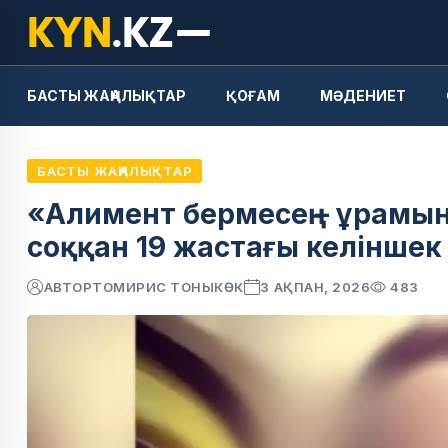
БАСТЫ ЖАҢАЛЫҚТАР
ҚОҒАМ
МӘДЕНИЕТ
БАСТЫ ЖАҢАЛЫҚТАР
«Алимент бермесең – ұрамын
соққан 19 жастағы келінше
АВТОР
ТОМИРИС ТОНЫКӨК
3 АҚПАН, 2026
483