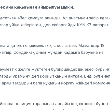
шек ана құқығынан айырылуы мүмкін.
өрсеткен әйел қамауға алынды. Ал анасынан зәбір көрге
алар үйіне жіберілген, деп хабарлайды KYN.KZ ақпарат
анаға қатысты қылмыстық іс қозғалған. Мамандар 19
 жатыр. Сондай-ақ оның мұндай қадамға баруына не
уметтік желіге жүктеген бүлдіршіндердің әкесі бұрын
аларды ұрамын» деп қорқытқанын айтқан. Енді бұл әйе
 арғы тағдырын бала құқығын қорғау жөніндегі комисия
ойынша полиция тарапынан арнайы іс қозғалып, бүгінгі