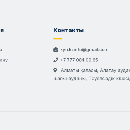
я
Контакты
ы
kyn.kzinfo@gmail.com
дану
+7 777 084 09 65
Алматы қаласы, Алатау аудан
шағынауданы, Тәуелсіздік көшесі,