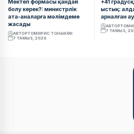
Мектеп формасы қандай
+41 градусқ
болу керек?: министрлік
ыстық: алд
ата-аналарға мәлімдеме
арналған а
жасады
АВТОР
ТОМИ
7 ТАМЫЗ, 2
АВТОР
ТОМИРИС ТОНЫКӨК
7 ТАМЫЗ, 2026