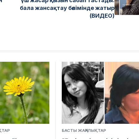
н
үш жасар қызын сабап тастады:
бала жансақтау бөлімінде жатыр
(ВИДЕО)
ҚТАР
БАСТЫ ЖАҢАЛЫҚТАР