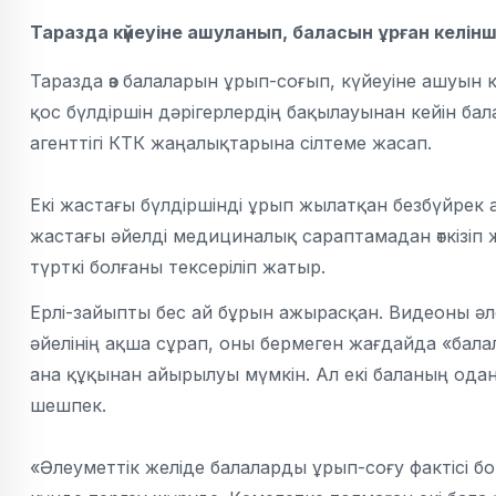
Таразда күйеуіне ашуланып, баласын ұрған келін
Таразда өз балаларын ұрып-соғып, күйеуіне ашуын к
қос бүлдіршін дәрігерлердің бақылауынан кейін бал
агенттігі КТК жаңалықтарына сілтеме жасап.
Екі жастағы бүлдіршінді ұрып жылатқан безбүйрек 
жастағы әйелді медициналық сараптамадан өткізіп
түрткі болғаны тексеріліп жатыр.
Ерлі-зайыпты бес ай бұрын ажырасқан. Видеоны әле
әйелінің ақша сұрап, оны бермеген жағдайда «бал
ана құқынан айырылуы мүмкін. Ал екі баланың одан
шешпек.
«Әлеуметтік желіде балаларды ұрып-соғу фактісі б