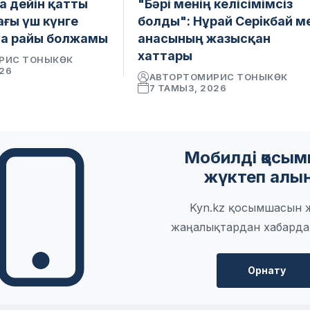
а дейін қатты
"Бәрі менің келісімімсіз
ағы үш күнге
болды": Нұрай Серікбай м
уа райы болжамы
анасының жазысқан
хаттары
РИС ТОНЫКӨК
026
АВТОР
ТОМИРИС ТОНЫКӨК
7 ТАМЫЗ, 2026
Мобилді қосы
жүктеп алы
Kyn.kz қосымшасын 
жаңалықтардан хабарда
Орнату