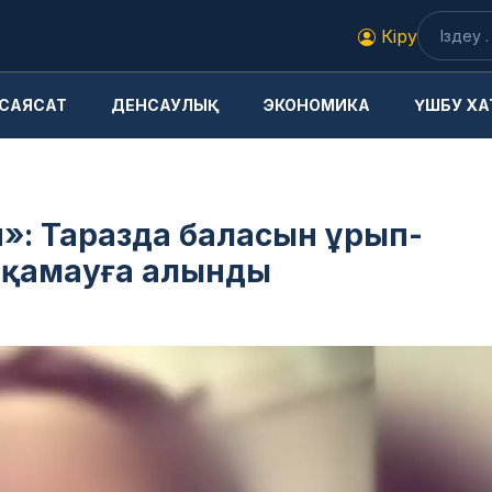
Кіру
САЯСАТ
ДЕНСАУЛЫҚ
ЭКОНОМИКА
ҮШБУ ХА
»: Таразда баласын ұрып-
к қамауға алынды