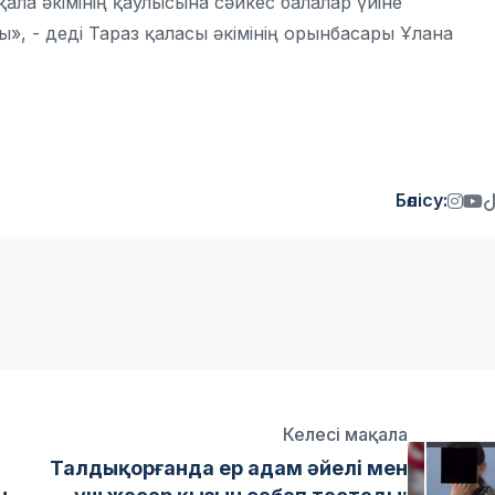
қала әкімінің қаулысына сәйкес балалар үйіне
, - деді Тараз қаласы әкімінің орынбасары Ұлана
Бөлісу:
Келесі мақала
Талдықорғанда ер адам әйелі мен