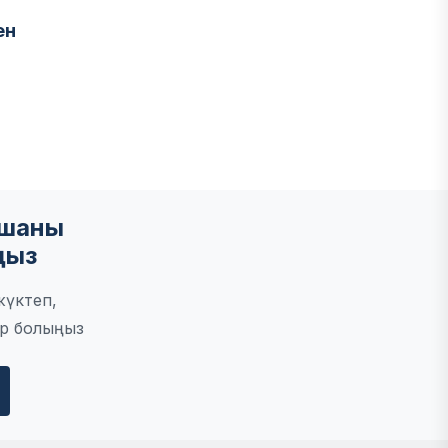
ен
мшаны
ңыз
жүктеп,
р болыңыз