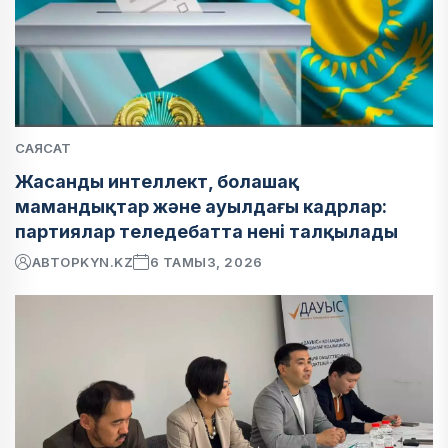
САЯСАТ
Жасанды интеллект, болашақ
мамандықтар және ауылдағы кадрлар:
партиялар теледебатта нені талқылады
АВТОР
KYN.KZ
6 ТАМЫЗ, 2026