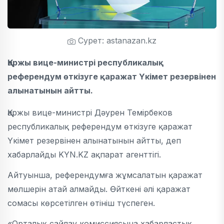
Сурет: astanazan.kz
Қаржы вице-министрі республикалық
референдум өткізуге қаражат Үкімет резервінен
алынатынын айтты.
Қаржы вице-министрі Дәурен Темірбеков
республикалық референдум өткізуге қаражат
Үкімет резервінен алынатынын айтты, деп
хабарлайды KYN.KZ ақпарат агенттігі.
Айтуынша, референдумға жұмсалатын қаражат
мөлшерін атай алмайды. Өйткені әлі қаражат
сомасы көрсетілген өтініш түспеген.
«Орталық сайлау комиссиясына хабарластық.