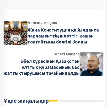
Алдыңғы мақала
Жаңа Конституция қабылданса
парламенттің өкілеттігі қашан
тоқтайтыны белгілі болды
Келесі мақала
Әйел күресінен Қазақстан
ұлттық құрамасының бас
жаттықтырушысы тағайындалды
Ұқсас жаңалықтар