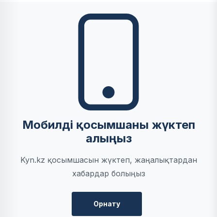
Мобилді қосымшаны жүктеп
алыңыз
Kyn.kz қосымшасын жүктеп, жаңалықтардан
хабардар болыңыз
Орнату