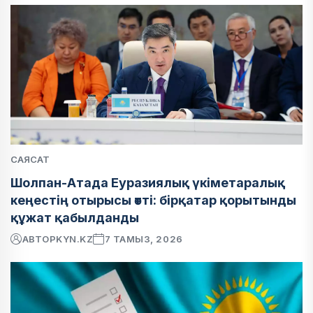
САЯСАТ
Шолпан-Атада Еуразиялық үкіметаралық
кеңестің отырысы өтті: бірқатар қорытынды
құжат қабылданды
АВТОР
KYN.KZ
7 ТАМЫЗ, 2026