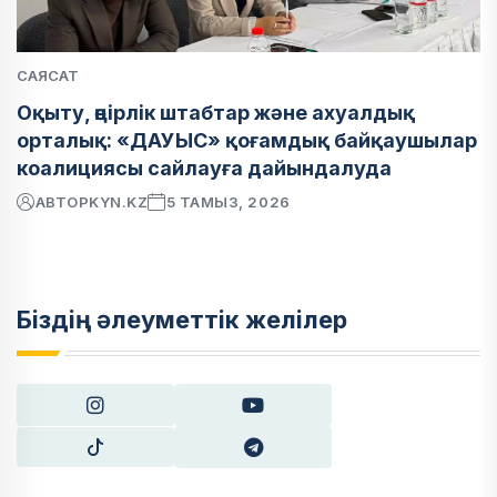
САЯСАТ
Оқыту, өңірлік штабтар және ахуалдық
орталық: «ДАУЫС» қоғамдық байқаушылар
коалициясы сайлауға дайындалуда
АВТОР
KYN.KZ
5 ТАМЫЗ, 2026
Біздің әлеуметтік желілер