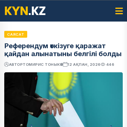
САЯСАТ
Референдум өткізуге қаражат
қайдан алынатыны белгілі болды
АВТОР
ТОМИРИС ТОНЫКӨК
12 АҚПАН, 2026
446