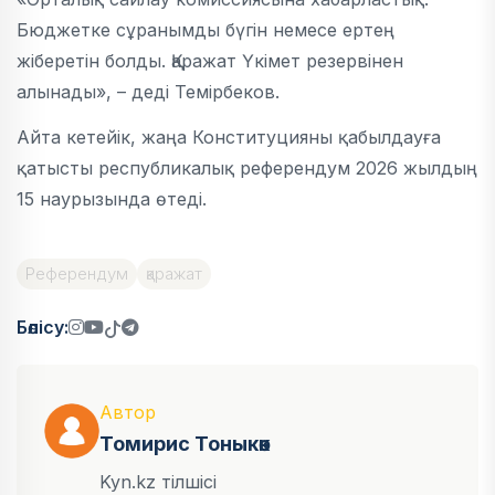
Бюджетке сұранымды бүгін немесе ертең
жіберетін болды. Қаражат Үкімет резервінен
алынады», – деді Темірбеков.
Айта кетейік, жаңа Конституцияны қабылдауға
қатысты республикалық референдум 2026 жылдың
15 наурызында өтеді.
Референдум
қаражат
Бөлісу:
Автор
Томирис Тоныкөк
Kyn.kz тілшісі