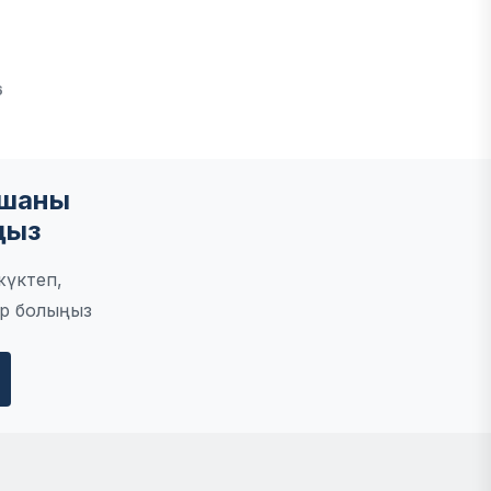
6
мшаны
ңыз
жүктеп,
р болыңыз