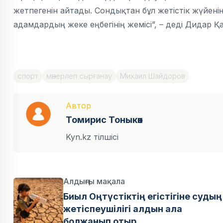
жетпегенін айтады. Сондықтан бұл жетістік жүйені
адамдардың жеке еңбегінің жемісі”, – деді Дидар 
спорт
мәнерлеп сырғанау
Михаил Шайдоров
Автор
Томирис Тоныкөк
Kyn.kz тілшісі
Алдыңғы мақала
Биыл Оңтүстіктің егістігіне судың
жетіспеушілігі алдын ала
болжанып отыр