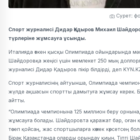
Сурет: ф
Спорт журналисі Дидар Қадыров Михаил Шайдоров
түрлеріне жұмсауға ұсынды.
Италияда өткен қысқы Олимпиада ойындарында мән
Шайдоровқа жеңісі үшін мемлекет 250 мың доллор
журналисі
Дидар Қадыров пікір білдірді, деп KYN.K
Спорт журналисінің айтуынша, Олимпиада чемпион
жүлде ақшасын спортты дамытуға жұмсау керек. Б
айтты.
“Олимпиада чемпионына 125 миллион беру орнына, с
жұмсауға болады. Шайдоровта қаражат бар, оған 
төсеп қойсаң, жас спортшыларға көмек көрсетсең б
Бірақ Қазақстанда оларды орындау қиын. Тіпті Ша