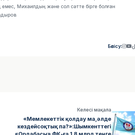
ң емес, Михаилдың және сол сәтте бірге болған
Қадыров
Бөлісу:
Келесі мақала
«Мемлекеттік қолдау ма,әлде
кездейсоқтық па?»:Шымкенттегі
«Ордабасы» ФК-ға 1,8 млрд теңге