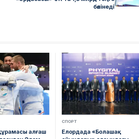
бөлінеді
СПОРТ
құрамасы алғаш
Елордада «Болашақ