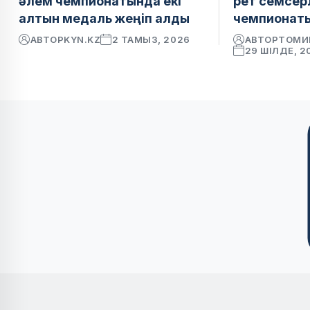
әлем чемпионатында екі
рет семсер
алтын медаль жеңіп алды
чемпионаты
АВТОР
KYN.KZ
2 ТАМЫЗ, 2026
АВТОР
ТОМИ
29 ШІЛДЕ, 2