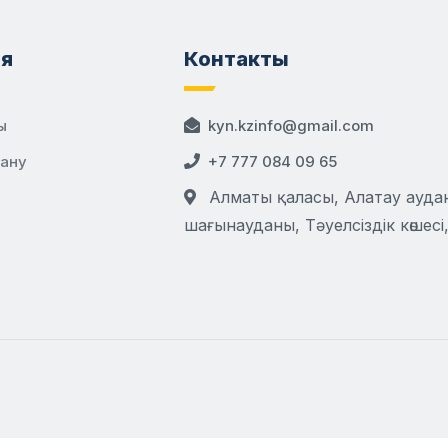
я
Контакты
ы
kyn.kzinfo@gmail.com
дану
+7 777 084 09 65
Алматы қаласы, Алатау аудан
шағынауданы, Тәуелсіздік көшесі,