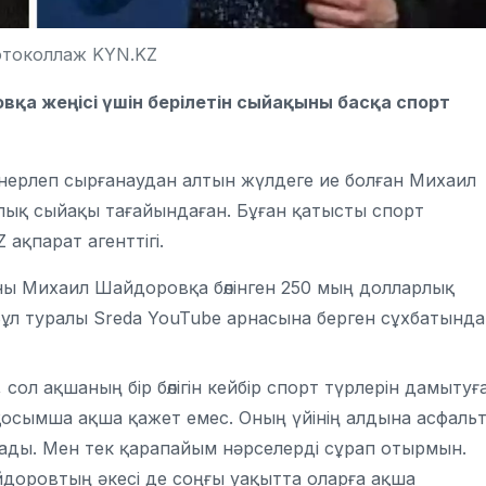
отоколлаж KYN.KZ
қа жеңісі үшін берілетін сыйақыны басқа спорт
ерлеп сырғанаудан алтын жүлдеге ие болған Михаил
лық сыйақы тағайындаған. Бұған қатысты спорт
Z
ақпарат агенттігі.
ы Михаил Шайдоровқа бөлінген 250 мың долларлық
ұл туралы Sreda YouTube арнасына берген сұхбатында
ол ақшаның бір бөлігін кейбір спорт түрлерін дамытуғ
қосымша ақша қажет емес. Оның үйінің алдына асфаль
олады. Мен тек қарапайым нәрселерді сұрап отырмын.
йдоровтың әкесі де соңғы уақытта оларға ақша