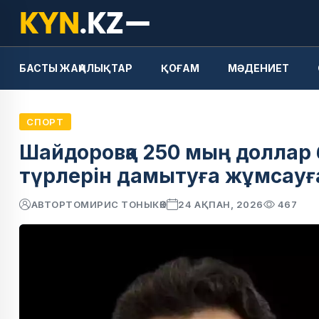
БАСТЫ ЖАҢАЛЫҚТАР
ҚОҒАМ
МӘДЕНИЕТ
СПОРТ
Шайдоровқа 250 мың доллар 
түрлерін дамытуға жұмсауға
АВТОР
ТОМИРИС ТОНЫКӨК
24 АҚПАН, 2026
467