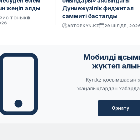
лесуден Әлем
ойындары» аясындағы
н жеңіп алды
Дүниежүзілік фиджитал
саммиті басталды
РИС ТОНЫКӨК
026
АВТОР
KYN.KZ
29 ШІЛДЕ, 202
Мобилді қосы
жүктеп алы
Kyn.kz қосымшасын 
жаңалықтардан хабарда
Орнату