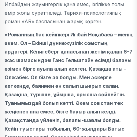
Игібайдың жауынгерлік қана емес, ізгілікке толы
өмір жолы суреттеледі. Тарихи-психологиялық
роман «AR» баспасынан жарық көрген.
«Романның бас кейіпкері Игібай Ноқабаев – менің
әкем. Ол – Екінші дүниежүзілік соғыстың
ардагері. Кёнигсберг қаласынан жетім қалған 6–7
жас шамасындағы Ганс Гельштайн есімді баланы
өзімен бірге ауылға алып келген. Қазақша аты –
Олжабек. Ол бізге аға болды. Мен әскерге
кеткенде, баянмен ән салып шығарып салған.
Қазақша, түрікше, ұйғырша, орысша сөйлейтін.
Туғанымыздай болып кетті. Әкем соғыстан тек
жеңіспен ғана емес, бізге бауыр алып келді.
Қазақстанда үйленіп, балалы-шағалы болды.
Кейін туыстары табылып, 60-жылдары Батыс