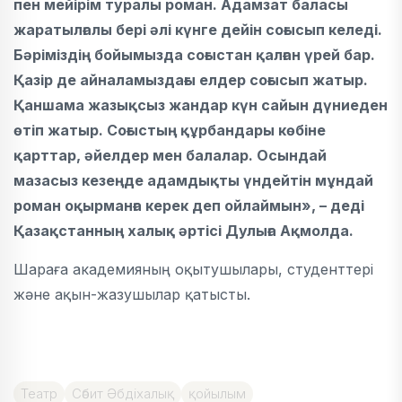
пен мейірім туралы роман. Адамзат баласы
жаратылғалы бері әлі күнге дейін соғысып келеді.
Бәріміздің бойымызда соғыстан қалған үрей бар.
Қазір де айналамыздағы елдер соғысып жатыр.
Қаншама жазықсыз жандар күн сайын дүниеден
өтіп жатыр. Соғыстың құрбандары көбіне
қарттар, әйелдер мен балалар. Осындай
мазасыз кезеңде адамдықты үндейтін мұндай
роман оқырманға керек деп ойлаймын», – деді
Қазақстанның халық әртісі Дулыға Ақмолда.
Шараға академияның оқытушылары, студенттері
және ақын-жазушылар қатысты.
Театр
Сәбит Әбдіхалық
қойылым