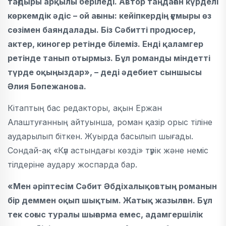
тағдыры арқылы беріледі. Автор таңдаған күрделі
көркемдік әдіс – ой ағыны: кейіпкердің ғұмыры өз
сөзімен баяндалады. Біз Сәбитті продюсер,
актер, киногер ретінде білеміз. Енді қаламгер
ретінде танып отырмыз. Бұл романды міндетті
түрде оқыңыздар», – деді әдебиет сыншысы
Әлия Бөпежанова.
Кітаптың бас редакторы, ақын Ержан
Алаштуғанның айтуынша, роман қазір орыс тіліне
аударылып біткен. Жуырда басылып шығады.
Сондай-ақ «Күл астындағы көзді» түрік және неміс
тілдеріне аудару жоспарда бар.
«Мен әріптесім Сәбит Әбдіхалықовтың романын
бір деммен оқып шықтым. Жатық жазылған. Бұл
тек соғыс туралы шығарма емес, адамгершілік