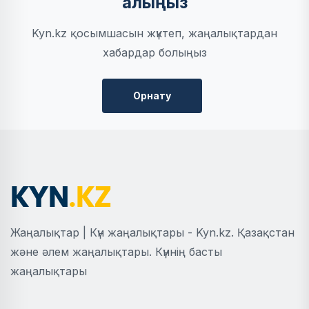
алыңыз
Kyn.kz қосымшасын жүктеп, жаңалықтардан
хабардар болыңыз
Орнату
Жаңалықтар | Күн жаңалықтары - Kyn.kz. Қазақстан
және әлем жаңалықтары. Күннің басты
жаңалықтары