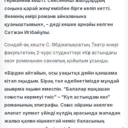
Германияға көшті. Сексенінші жылдардың
соңына қарай жеңгемізбен бірге келіп кетті.
Әкемнің өмірі романға айналғанына
қуаныштымын», – деді кешке арнайы келген
Сәтжан Игібайұлы.
Сондай-ақ кеште С. Әбдіхалықовтың Театр өнері
факультетінің 2-курс студенттері «Күл астындағы
көз» романынан сахналық қойылым ұсынды.
«Бірден айтайын, осы уақытқа дейін қаншама
кітап оқыдым. Бірақ төл әдебиетімізде мұндай
шығарма оқыған емеспін. “Балалар ешқашан
соғысты көрмеуі тиіс” – “Күл астындағы көз”
романының эпиграфы. Соғыс ойраны әкелген
алапат зұлмат үйінді күлдің арасында жападан
жалғыз қалған кішкентай неміс баласының