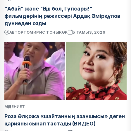
"Абай" және "Қош бол, Гүлсары!"
фильмдерінің режиссері Ардақ Әмірқұлов
дүниеден озды
АВТОР
ТОМИРИС ТОНЫКӨК
5 ТАМЫЗ, 2026
МӘДЕНИЕТ
Роза Әлқожа «шайтанның азаншысы» деген
қарияны сынап тастады (ВИДЕО)