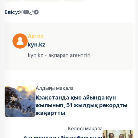
Бөлісу:
Автор
kyn.kz
kyn.kz - ақпарат агенттігі
Алдыңғы мақала
Қазақстанда қыс айында күн
жылынып, 51 жылдық рекордты
жаңартты
Келесі мақала
Атыраудағы бір отбасының