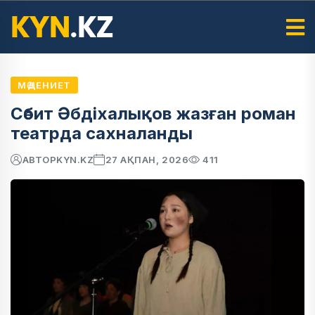
МӘДЕНИЕТ
Сәбит Әбдіхалықов жазған роман
театрда сахналанды
АВТОР
KYN.KZ
27 АҚПАН, 2026
411