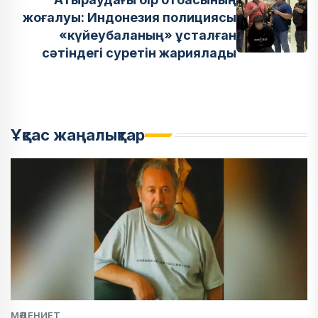
жоғалуы: Индонезия полициясы
«күйеубаланың» ұсталған
сәтіндегі суретін жариялады
Ұқсас жаңалықтар
МӘДЕНИЕТ