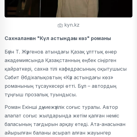
kyn.kz
Сахналанған "Күл астындағы көз" романы
Бүгін Т. Жүргенов атындағы Қазақ ұлттық өнер
академиясында Қазақстанның еңбек сіңірген
қайраткері, сахна тілі кафедрасының оқытушысы
Сәбит Әбдіхалықовтың «Күл астындағы көз»
романының тұсаукесері өтті. Бұл – автордың
тұңғыш прозалық туындысы.
Роман Екінші дүниежүзілік соғыс туралы. Автор
алапат соғыс жылдарында жетім қалған неміс
баласының тағдырын арқау етеді. Ата-анасынан
айырылған баланы асырап алған жауынгер