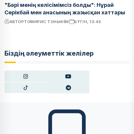
"Бәрі менің келісімімсіз болды": Нұрай
Серікбай мен анасының жазысқан хаттары
АВТОР
ТОМИРИС ТОНЫКӨК
БҮГІН, 13:45
Біздің әлеуметтік желілер