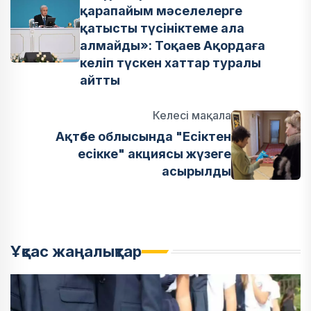
қарапайым мәселелерге
қатысты түсініктеме ала
алмайды»: Тоқаев Ақордаға
келіп түскен хаттар туралы
айтты
Келесі мақала
Ақтөбе облысында "Есіктен
есікке" акциясы жүзеге
асырылды
Ұқсас жаңалықтар