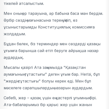
тікелей атсалыстым.
Мен оның әр тарауына, әр бабына баса мән бердім.
Әрбір сөздің мағынасына терең үңіліп, өз
ұсыныстарымды Конституциялық комиссияға
жолдадым.
Бұдан бөлек, біз терминдер мен сөздерді қазақы
ұғымға барынша сай етіп беруге айрықша назар
аудардық.
Мысалы қазіргі Ата заңымызда "Қазақстан
аумағының тұтастығы" деген ұғым бар. Негізі, бұл
"жердің тұтастығы" болуы керек еді. Мен бұл
мәселеге сарапшылардың назарын аудардым.
Себебі, жер – қазақ үшін ең қастерлі ұғымның бірі.
Ата-бабаларымыз бір қарыс жер үшін жанын