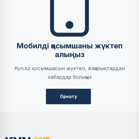
Мобилді қосымшаны жүктеп
алыңыз
Kyn.kz қосымшасын жүктеп, жаңалықтардан
хабардар болыңыз
Орнату