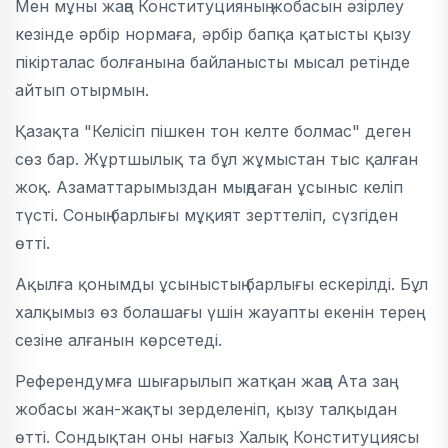
Мен мұны жаңа Конституцияның жобасын әзірлеу
кезінде әрбір нормаға, әрбір бапқа қатысты қызу
пікірталас болғанына байланысты мысал ретінде
айтып отырмын.
Қазақта "Келісіп пішкен тон келте болмас" деген
сөз бар. Жұртшылық та бұл жұмыстан тыс қалған
жоқ. Азаматтарымыздан мыңдаған ұсыныс келіп
түсті. Соның барлығы мұқият зерттеліп, сүзгіден
өтті.
Ақылға қонымды ұсыныстың барлығы ескерілді. Бұл
халқымыз өз болашағы үшін жауапты екенін терең
сезіне алғанын көрсетеді.
Референдумға шығарылып жатқан жаңа Ата заң
жобасы жан-жақты зерделеніп, қызу талқыдан
өтті. Сондықтан оны нағыз Халық Конституциясы