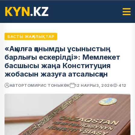
БАСТЫ ЖАҢАЛЫҚТАР
«Ақылға қонымды ұсыныстың
барлығы ескерілді»: Мемлекет
басшысы жаңа Конституция
жобасын жазуға атсалысқан
АВТОР
ТОМИРИС ТОНЫКӨК
12 НАУРЫЗ, 2026
412