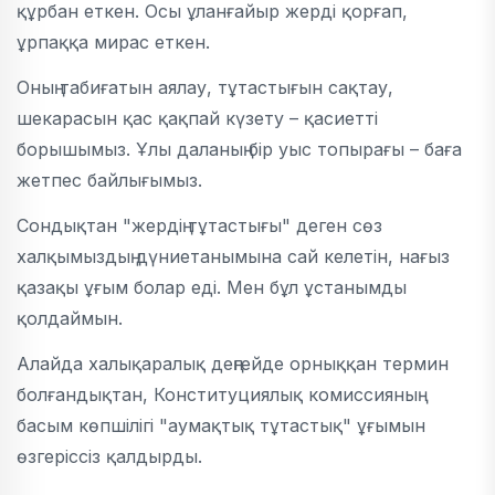
құрбан еткен. Осы ұланғайыр жерді қорғап,
ұрпаққа мирас еткен.
Оның табиғатын аялау, тұтастығын сақтау,
шекарасын қас қақпай күзету – қасиетті
борышымыз. Ұлы даланың бір уыс топырағы – баға
жетпес байлығымыз.
Сондықтан "жердің тұтастығы" деген сөз
халқымыздың дүниетанымына сай келетін, нағыз
қазақы ұғым болар еді. Мен бұл ұстанымды
қолдаймын.
Алайда халықаралық деңгейде орныққан термин
болғандықтан, Конституциялық комиссияның
басым көпшілігі "аумақтық тұтастық" ұғымын
өзгеріссіз қалдырды.