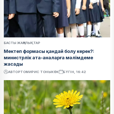
БАСТЫ ЖАҢАЛЫҚТАР
Мектеп формасы қандай болу керек?:
министрлік ата-аналарға мәлімдеме
жасады
АВТОР
ТОМИРИС ТОНЫКӨК
БҮГІН, 16:42