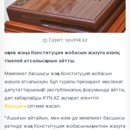
Сурет: sputnik.kz
оқаев жаңа Конституция жобасын жазуға өзінің
тікелей атсалысқанын айтты.
Мемлекет басшысы жаңа Конституция жобасын
жазуға атсалысқан. Бұл туралы президент мәслихат
депутаттарының ІІІ республикалық форумында айтты,
деп хабарлайды
KYN
.
KZ
а
қпарат агенттігі
Ақордаға
сілтеме жасап.
"Ашығын айтайын, мен өзім де мемлекет басшысы
ретінде жаңа Конституция жобасының мәтінін жазуға