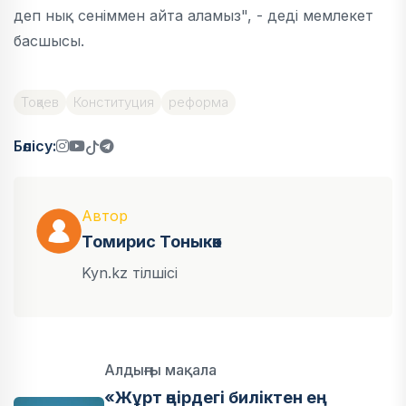
деп нық сеніммен айта аламыз", - деді мемлекет
басшысы.
Тоқаев
Конституция
реформа
Бөлісу:
Автор
Томирис Тоныкөк
Kyn.kz тілшісі
Алдыңғы мақала
«Жұрт өңірдегі биліктен ең