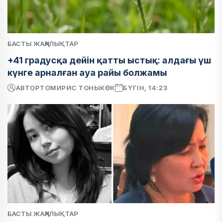
БАСТЫ ЖАҢАЛЫҚТАР
+41 градусқа дейін қатты ыстық: алдағы үш
күнге арналған ауа райы болжамы
АВТОР
ТОМИРИС ТОНЫКӨК
БҮГІН, 14:23
БАСТЫ ЖАҢАЛЫҚТАР