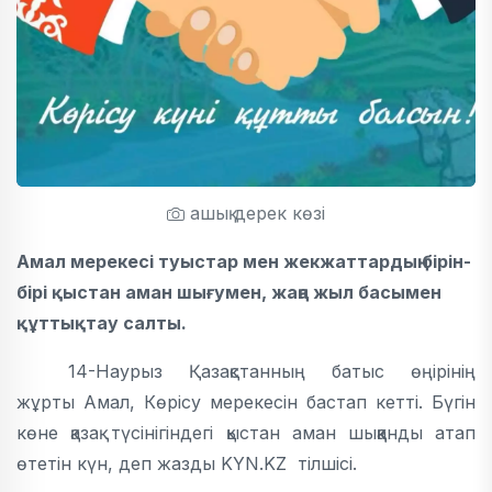
ашық дерек көзі
Амал мерекесі туыстар мен жекжаттардың бірін-
бірі қыстан аман шығумен, жаңа жыл басымен
құттықтау салты.
14-Наурыз Қазақстанның батыс өңірінің
жұрты Амал, Көрісу мерекесін бастап кетті. Бүгін
көне қазақ түсінігіндегі қыстан аман шыққанды атап
өтетін күн, деп жазды KYN.KZ тілшісі.