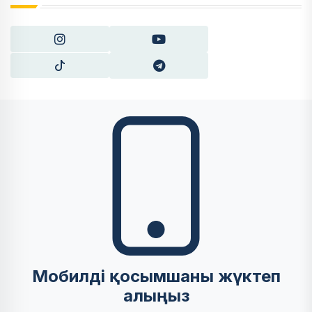
Мобилді қосымшаны жүктеп
алыңыз