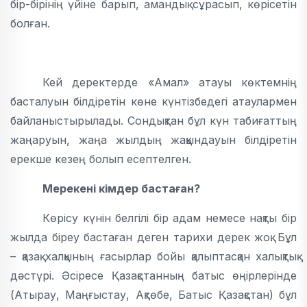
бір-бірінің үйіне барып, амандық сұрасып, көрісетін
болған.
Кей деректерде «Амал» атауы көктемнің
басталуын білдіретін көне күнтізбедегі атаулармен
байланыстырылады. Сондықтан бұл күн табиғаттың
жаңаруын, жаңа жылдың жақындауын білдіретін
ерекше кезең болып есептелген.
Мерекені кімдер бастаған?
Көрісу күнін белгілі бір адам немесе нақты бір
жылда біреу бастаған деген тарихи дерек жоқ. Бұл
– қазақ халқының ғасырлар бойы қалыптасқан халықтық
дәстүрі. Әсіресе Қазақстанның батыс өңірлерінде
(Атырау, Маңғыстау, Ақтөбе, Батыс Қазақстан) бұл