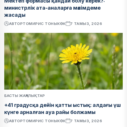
Мектеп формасы қандай болу керек?:
министрлік ата-аналарға мәлімдеме
жасады
АВТОР
ТОМИРИС ТОНЫКӨК
7 ТАМЫЗ, 2026
БАСТЫ ЖАҢАЛЫҚТАР
+41 градусқа дейін қатты ыстық: алдағы үш
күнге арналған ауа райы болжамы
АВТОР
ТОМИРИС ТОНЫКӨК
7 ТАМЫЗ, 2026