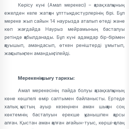
Көрісу күні (Амал мерекесі) – қазақ халқының
ежелден келе жатқан ұлттық дәстүрлерінің бірі. Бұл
мереке жыл сайын 14 наурызда аталып өтеді және
көп жағдайда Наурыз мейрамының басталуы
ретінде қабылданады. Бұл күні адамдар бір-бірімен
қауышып, амандасып, өткен реніштерді ұмытып,
жақсылық пен амандық тілейді.
Мерекенің шығу тарихы:
Амал мерекесінің пайда болуы қазақ халқының
көне көшпелі өмір салтымен байланысты. Ертеде
халық қыстың ауыр кезеңінен аман шыққан соң
көктемнің басталуын ерекше қуанышпен қарсы
алған. Қыстан аман қалған ағайын-туыс, көрші-қолаң