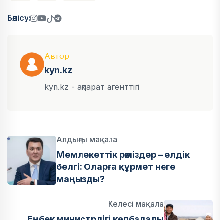
Бөлісу:
Автор
kyn.kz
kyn.kz - ақпарат агенттігі
Алдыңғы мақала
Мемлекеттік рәміздер – елдік
белгі: Оларға құрмет неге
маңызды?
Келесі мақала
Еңбек министрлігі көпбалалы