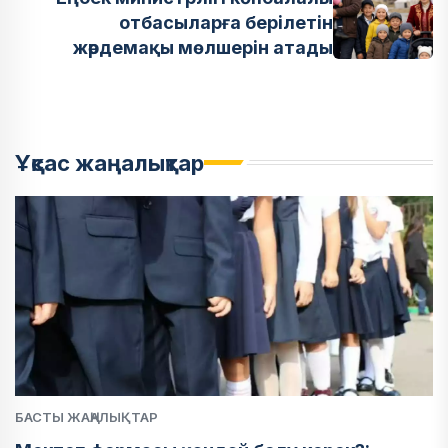
отбасыларға берілетін
жәрдемақы мөлшерін атады
Ұқсас жаңалықтар
БАСТЫ ЖАҢАЛЫҚТАР