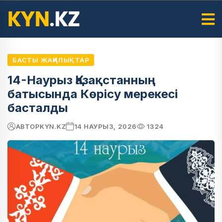
БАСТЫ ЖАҢАЛЫҚТАР
14-Наурыз Қазақстанның
батысында Көрісу мерекесі
басталды
АВТОР
KYN.KZ
14 НАУРЫЗ, 2026
1324