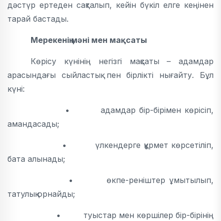
дәстүр ертеден сақталып, кейін бүкіл елге кеңінен
тарай бастады.
Мерекенің мәні мен мақсаты
Көрісу күнінің негізгі мақсаты – адамдар
арасындағы сыйластық пен бірлікті нығайту. Бұл
күні:
• адамдар бір-бірімен көрісіп,
амандасады;
• үлкендерге құрмет көрсетіліп,
бата алынады;
• өкпе-реніштер ұмытылып,
татулық орнайды;
• туыстар мен көршілер бір-бірінің