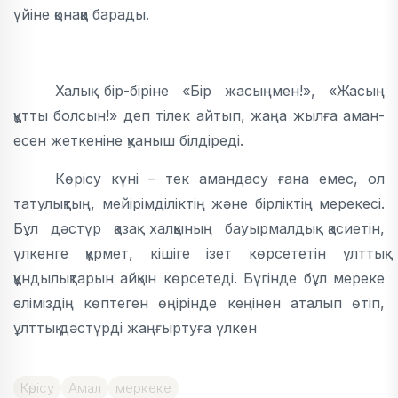
үйіне қонаққа барады.
Халық бір-біріне «Бір жасыңмен!», «Жасың
құтты болсын!» деп тілек айтып, жаңа жылға аман-
есен жеткеніне қуаныш білдіреді.
Көрісу күні – тек амандасу ғана емес, ол
татулықтың, мейірімділіктің және бірліктің мерекесі.
Бұл дәстүр қазақ халқының бауырмалдық қасиетін,
үлкенге құрмет, кішіге ізет көрсететін ұлттық
құндылықтарын айқын көрсетеді. Бүгінде бұл мереке
еліміздің көптеген өңірінде кеңінен аталып өтіп,
ұлттық дәстүрді жаңғыртуға үлкен
Көрісу
Амал
меркеке