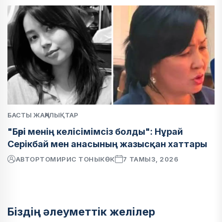
БАСТЫ ЖАҢАЛЫҚТАР
"Бәрі менің келісімімсіз болды": Нұрай
Серікбай мен анасының жазысқан хаттары
АВТОР
ТОМИРИС ТОНЫКӨК
7 ТАМЫЗ, 2026
Біздің әлеуметтік желілер