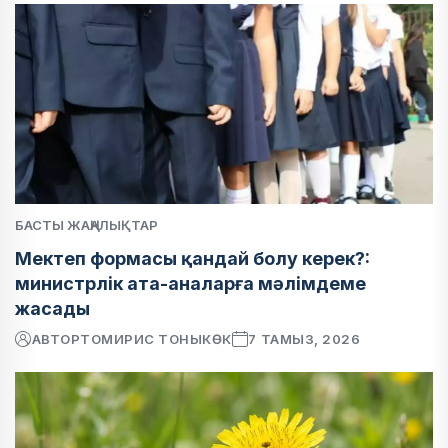
БАСТЫ ЖАҢАЛЫҚТАР
Мектеп формасы қандай болу керек?:
министрлік ата-аналарға мәлімдеме
жасады
АВТОР
ТОМИРИС ТОНЫКӨК
7 ТАМЫЗ, 2026