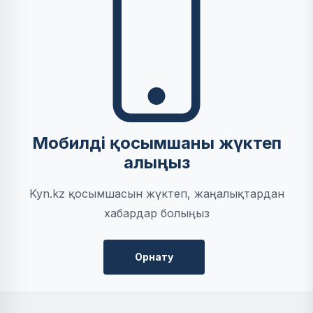
Мобилді қосымшаны жүктеп
алыңыз
Kyn.kz қосымшасын жүктеп, жаңалықтардан
хабардар болыңыз
Орнату