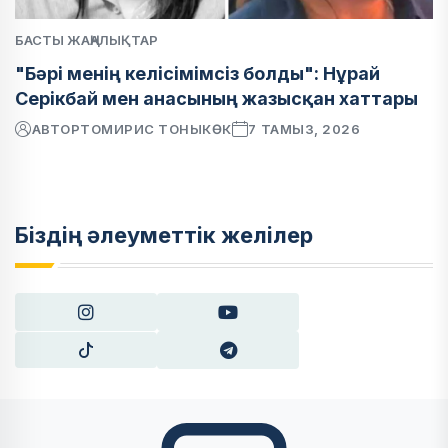
БАСТЫ ЖАҢАЛЫҚТАР
"Бәрі менің келісімімсіз болды": Нұрай
Серікбай мен анасының жазысқан хаттары
АВТОР
ТОМИРИС ТОНЫКӨК
7 ТАМЫЗ, 2026
Біздің әлеуметтік желілер