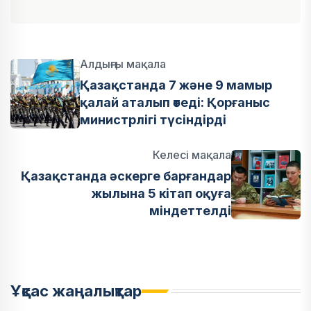
Алдыңғы мақала
Қазақстанда 7 және 9 мамыр
қалай аталып өтеді: Қорғаныс
министрлігі түсіндірді
Келесі мақала
Қазақстанда әскерге барғандар
жылына 5 кітап оқуға
міндеттелді
Ұқсас жаңалықтар