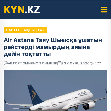
БАСТЫ ЖАҢАЛЫҚТАР
Air Astana Таяу Шығысқа ұшатын
рейстерді мамырдың аяғына
дейін тоқтатты
АВТОР
ТОМИРИС ТОНЫКӨК
23 СӘУІР, 2026
477