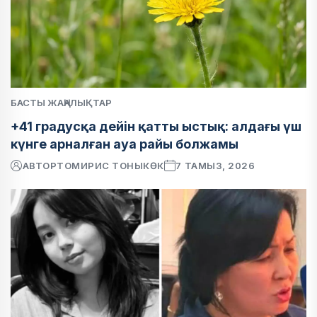
БАСТЫ ЖАҢАЛЫҚТАР
+41 градусқа дейін қатты ыстық: алдағы үш
күнге арналған ауа райы болжамы
АВТОР
ТОМИРИС ТОНЫКӨК
7 ТАМЫЗ, 2026