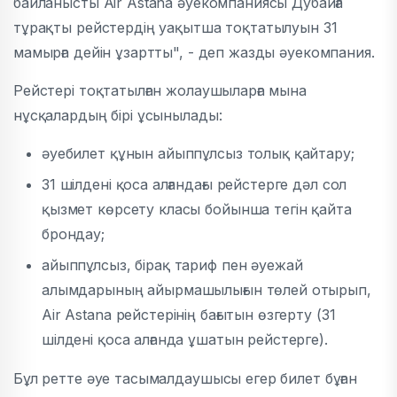
байланысты Air Astana әуекомпаниясы Дубайға
тұрақты рейстердің уақытша тоқтатылуын 31
мамырға дейін ұзартты", - деп жазды әуекомпания.
Рейстері тоқтатылған жолаушыларға мына
нұсқалардың бірі ұсынылады:
әуебилет құнын айыппұлсыз толық қайтару;
31 шілдені қоса алғандағы рейстерге дәл сол
қызмет көрсету класы бойынша тегін қайта
брондау;
айыппұлсыз, бірақ тариф пен әуежай
алымдарының айырмашылығын төлей отырып,
Air Astana рейстерінің бағытын өзгерту (31
шілдені қоса алғанда ұшатын рейстерге).
Бұл ретте әуе тасымалдаушысы егер билет бұған