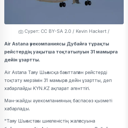
Сурет: CC BY-SA 2.0 / Kevin Hackert /
Air Astana әуекомпаниясы Дубайға тұрақты
рейстердің уақытша тоқтатылуын 31 мамырға
дейін ұзартты.
Air Astana Таяу Шығысқа бағытталған рейстерді
тоқтату мерзімін 31 мамырға дейін ұзартты, деп
хабарлайды KYN.KZ ақпарат агенттігі.
Мән-жайды әуекомпанияның баспасөз қызметі
хабарлады.
"Таяу Шығыстағы шиеленістің жалғасуына