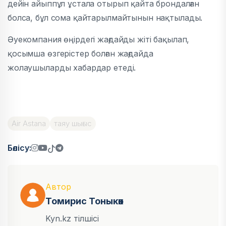
дейін айыппұл ұстала отырып қайта брондалған
болса, бұл сома қайтарылмайтынын нақтылады.
Әуекомпания өңірдегі жағдайды жіті бақылап,
қосымша өзгерістер болған жағдайда
жолаушыларды хабардар етеді.
Air Astana
таяу шығыс
Бөлісу:
Автор
Томирис Тоныкөк
Kyn.kz тілшісі