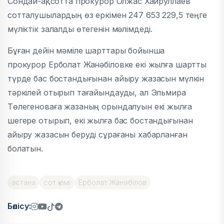
Сондай-ақ, сотта прокурор Олжас Хайруллаев
сотталушылардың өз еркімен 247 653 229,5 теңге
мүліктік залалды өтегенін мәлімдеді.
Бұған дейін мәміле шарттары бойынша
прокурор
Ерболат Жанәбіловке
екі жылға шартты
түрде бас бостандығынан айыру жазасын мүлкін
тәркілей отырып тағайындауды, ал
Эльмира
Төлегеноваға
жазаның орындалуын екі жылға
шегере отырып, екі жылға бас бостандығынан
айыру жазасын беруді сұрағаны хабарланған
болатын.
астана
сот үкімі
Ерболат Жанәбілов
Бөлісу: