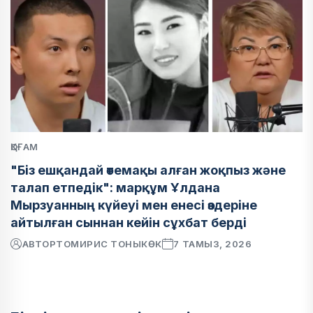
ҚОҒАМ
"Біз ешқандай өтемақы алған жоқпыз және
талап етпедік": марқұм Ұлдана
Мырзуанның күйеуі мен енесі өздеріне
айтылған сыннан кейін сұхбат берді
АВТОР
ТОМИРИС ТОНЫКӨК
7 ТАМЫЗ, 2026