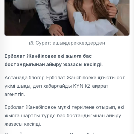
Сурет: ашық дереккөздерден
Ерболат Жанәбіловке екі жылға бас
бостандығынан айыру жазасы кесілді.
Астанада блогер Ерболат Жанәбіловке қатысты сот
үкімі шықты, деп хабарлайды KYN.KZ ақпарат
агенттігі.
Ерболат Жанәбіловке мүлкі тәркілене отырып, екі
жылға шартты түрде бас бостандығынан айыру
жазасы кесілді.