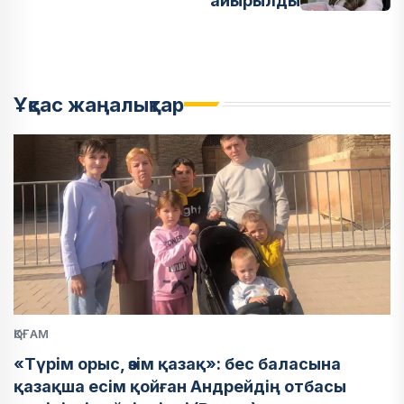
айырылды
Ұқсас жаңалықтар
ҚОҒАМ
«Түрім орыс, өзім қазақ»: бес баласына
қазақша есім қойған Андрейдің отбасы