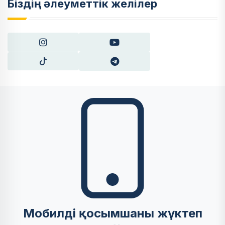
Біздің әлеуметтік желілер
Мобилді қосымшаны жүктеп