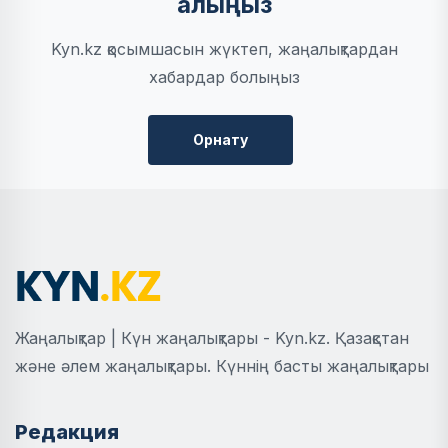
алыңыз
Kyn.kz қосымшасын жүктеп, жаңалықтардан
хабардар болыңыз
Орнату
Жаңалықтар | Күн жаңалықтары - Kyn.kz. Қазақстан
және әлем жаңалықтары. Күннің басты жаңалықтары
Редакция