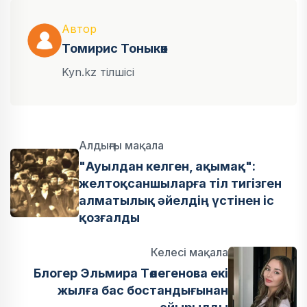
Автор
Томирис Тоныкөк
Kyn.kz тілшісі
Алдыңғы мақала
"Ауылдан келген, ақымақ":
желтоқсаншыларға тіл тигізген
алматылық әйелдің үстінен іс
қозғалды
Келесі мақала
Блогер Эльмира Төлегенова екі
жылға бас бостандығынан