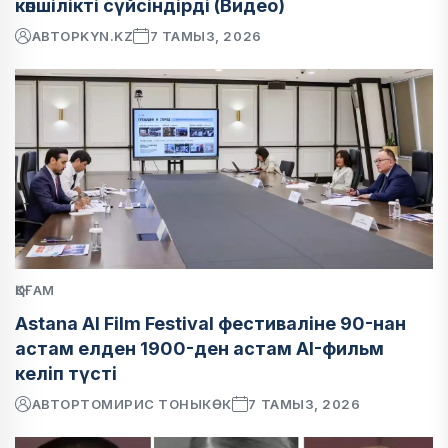
көпшілікті сүйсіндірді (Видео)
АВТОР
KYN.KZ
7 ТАМЫЗ, 2026
ҚОҒАМ
Astana AI Film Festival фестиваліне 90-нан
астам елден 1900-ден астам AI-фильм
келіп түсті
АВТОР
ТОМИРИС ТОНЫКӨК
7 ТАМЫЗ, 2026