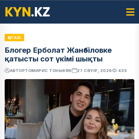
ҚОҒАМ
Блогер Ерболат Жанәбіловке
қатысты сот үкімі шықты
АВТОР
ТОМИРИС ТОНЫКӨК
27 СӘУІР, 2026
435