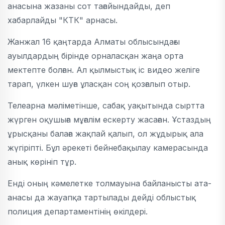
анасына жазаны сот тағайындайды, деп
хабарлайды "КТК" арнасы.
Жанжал 16 қаңтарда Алматы облысындағы
ауылдардың бірінде орналасқан жаңа орта
мектепте болған. Ал қылмыстық іс видео желіге
тарап, үлкен шуға ұласқан соң қозғалып отыр.
Телеарна мәліметінше, сабақ уақытында сыртта
жүрген оқушыға мұғалім ескерту жасаған. Ұстаздың
ұрысқаны балаға жақпай қалып, ол жұдырық ала
жүгіріпті. Бұл әрекеті бейнебақылау камерасында
анық көрініп тұр.
Енді оның кәмелетке толмауына байланысты ата-
анасы да жауапқа тартылады дейді облыстық
полиция департаментінің өкілдері.