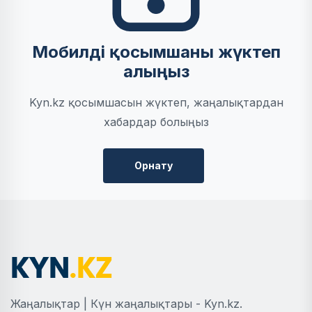
Мобилді қосымшаны жүктеп
алыңыз
Kyn.kz қосымшасын жүктеп, жаңалықтардан
хабардар болыңыз
Орнату
Жаңалықтар | Күн жаңалықтары - Kyn.kz.