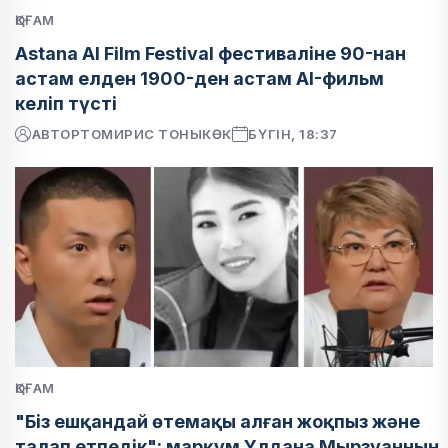
ҚОҒАМ
Astana AI Film Festival фестиваліне 90-нан
астам елден 1900-ден астам AI-фильм
келіп түсті
АВТОР
ТОМИРИС ТОНЫКӨК
БҮГІН, 18:37
ҚОҒАМ
"Біз ешқандай өтемақы алған жоқпыз және
талап етпедік": марқұм Ұлдана Мырзуанның