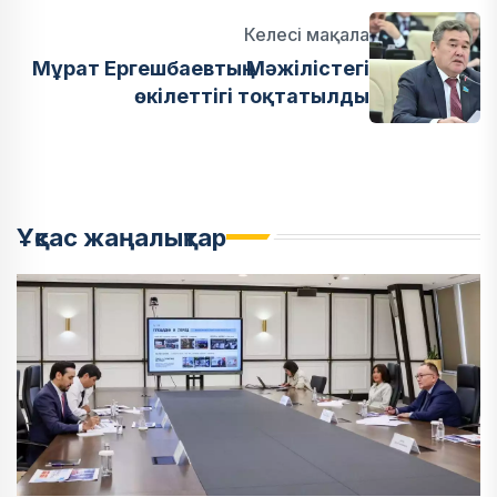
Келесі мақала
Мұрат Ергешбаевтың Мәжілістегі
өкілеттігі тоқтатылды
Ұқсас жаңалықтар