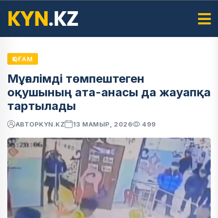
ҚОҒАМ
Мұғалімді төмпештеген
оқушының ата-анасы да жауапқа
тартылады
АВТОР
KYN.KZ
13 МАМЫР, 2026
499