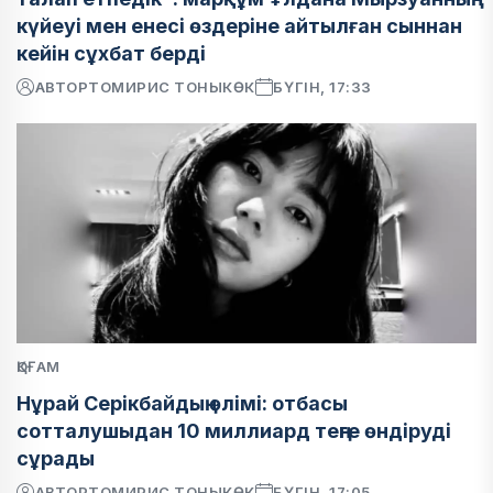
күйеуі мен енесі өздеріне айтылған сыннан
кейін сұхбат берді
АВТОР
ТОМИРИС ТОНЫКӨК
БҮГІН, 17:33
ҚОҒАМ
Нұрай Серікбайдың өлімі: отбасы
сотталушыдан 10 миллиард теңге өндіруді
сұрады
АВТОР
ТОМИРИС ТОНЫКӨК
БҮГІН, 17:05