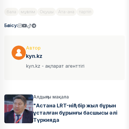
бала
мұғалім
Оқушы
Ата-ана
тәртіп
Бөлісу:
Автор
kyn.kz
kyn.kz - ақпарат агенттігі
Алдыңғы мақала
"Астана LRT-нің" бір жыл бұрын
ұсталған бұрынғы басшысы әлі
Түркияда