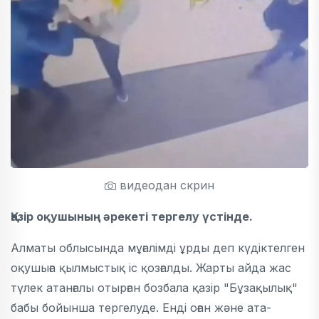
видеодан скрин
Қазір оқушының әрекеті тергелу үстінде.
Алматы облысында мұғалімді ұрды деп күдіктелген
оқушыға қылмыстық іс қозғалды. Жарты айда жас
түлек атанғалы отырған бозбала қазір "Бұзақылық"
бабы бойынша тергелуде. Енді оған және ата-