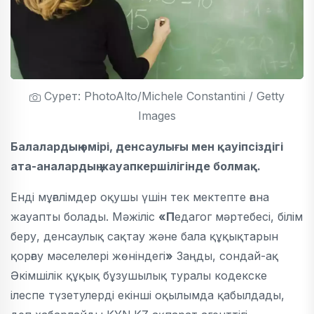
Сурет: PhotoAlto/Michele Constantini / Getty
Images
Балалардың өмірі, денсаулығы мен қауіпсіздігі
ата-аналардың жауапкершілігінде болмақ.
Енді мұғалімдер оқушы үшін тек мектепте ғана
жауапты болады. Мәжіліс
«П
едагог мәртебесі, білім
беру, денсаулық сақтау және бала құқықтарын
қорғау мәселелері жөніндегі
»
Заңды, сондай-ақ
Әкімшілік құқық бұзушылық туралы кодекске
ілеспе түзетулерді екінші оқылымда қабылдады,