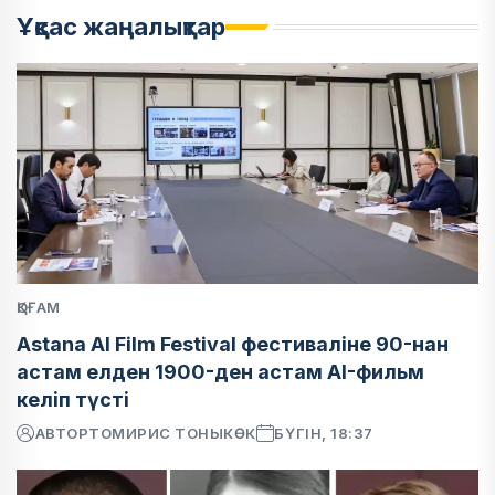
Ұқсас жаңалықтар
ҚОҒАМ
Astana AI Film Festival фестиваліне 90-нан
астам елден 1900-ден астам AI-фильм
келіп түсті
АВТОР
ТОМИРИС ТОНЫКӨК
БҮГІН, 18:37