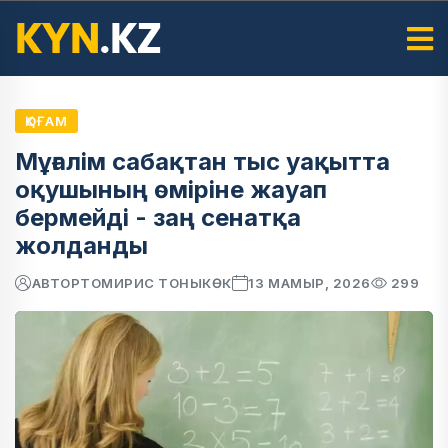
ҚОҒАМ
Мұғалім сабақтан тыс уақытта
оқушының өміріне жауап
бермейді - заң сенатқа
жолданды
АВТОР
ТОМИРИС ТОНЫКӨК
13 МАМЫР, 2026
299