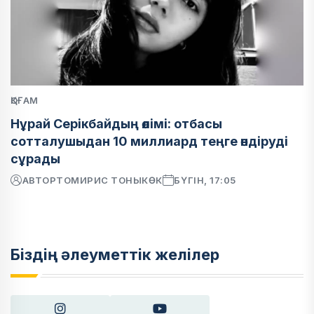
ҚОҒАМ
Нұрай Серікбайдың өлімі: отбасы
сотталушыдан 10 миллиард теңге өндіруді
сұрады
АВТОР
ТОМИРИС ТОНЫКӨК
БҮГІН, 17:05
Біздің әлеуметтік желілер