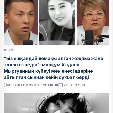
ҚОҒАМ
"Біз ешқандай өтемақы алған жоқпыз және
талап етпедік": марқұм Ұлдана
Мырзуанның күйеуі мен енесі өздеріне
айтылған сыннан кейін сұхбат берді
АВТОР
ТОМИРИС ТОНЫКӨК
БҮГІН, 17:33