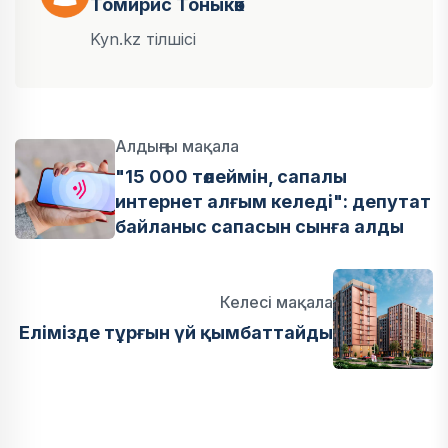
Томирис Тоныкөк
Kyn.kz тілшісі
Алдыңғы мақала
"15 000 төлеймін, сапалы
интернет алғым келеді": депутат
байланыс сапасын сынға алды
Келесі мақала
Елімізде тұрғын үй қымбаттайды