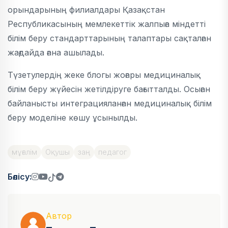
орындарының филиалдары Қазақстан
Республикасының мемлекеттік жалпыға міндетті
білім беру стандарттарының талаптары сақталған
жағдайда ғана ашылады.
Түзетулердің жеке блогы жоғары медициналық
білім беру жүйесін жетілдіруге бағытталды. Осыған
байланысты интеграцияланған медициналық білім
беру моделіне көшу ұсынылды.
мұғалім
Оқушы
заң
педагог
Бөлісу:
Автор