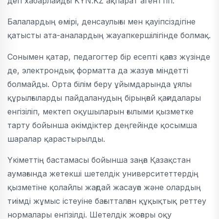
деп хабарлайды KYN.KZ ақпарат агенттігі.
Балалардың өмірі, денсаулығы мен қауіпсіздігіне
қатысты ата-аналардың жауапкершілігінде болмақ.
Сонымен қатар, педагогтер бір есепті қағаз жүзінде
де, электрондық форматта да жазуға міндетті
болмайды. Орта білім беру ұйымдарында ұялы
құрылғыларды пайдаланудың бірыңғай қағидалары
енгізіліп, мектеп оқушыларын ғылыми қызметке
тарту бойынша әкімдіктер деңгейінде қосымша
шаралар қарастырылды.
Үкіметтің бастамасы бойынша заңға Қазақстан
аумағында жетекші шетелдік университеттердің
қызметіне қолайлы жағдай жасауға және олардың
тиімді жұмыс істеуіне бағытталған құқықтық реттеу
нормалары енгізілді. Шетелдік жоғары оқу