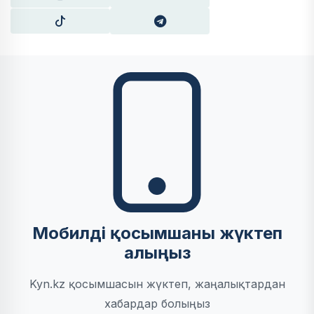
Мобилді қосымшаны жүктеп
алыңыз
Kyn.kz қосымшасын жүктеп, жаңалықтардан
хабардар болыңыз