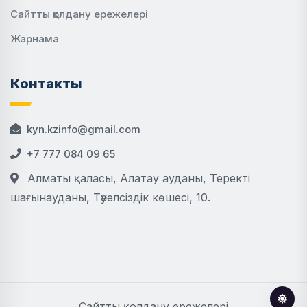
Сайтты қолдану ережелері
Жарнама
Контакты
kyn.kzinfo@gmail.com
+7 777 084 09 65
Алматы қаласы, Алатау ауданы, Теректі
шағынауданы, Тәуелсіздік көшесі, 10.
Сайтты қолдану ережелері