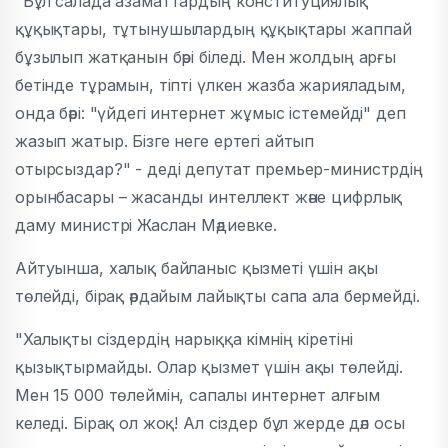
"Бұл салада азаматтардың конституциялық
құқықтары, тұтынушылардың құқықтары жаппай
бұзылып жатқанын бәрі біледі. Мен жолдың арғы
бетінде тұрамын, тіпті үлкен жазба жарияладым,
онда бәрі: "үйдегі интернет жұмыс істемейді" деп
жазып жатыр. Бізге неге ертегі айтып
отырсыздар?" - деді депутат премьер-министрдің
орынбасары – жасанды интеллект және цифрлық
даму министрі Жаслан Мәдиевке.
Айтуынша, халық байланыс қызметі үшін ақы
төлейді, бірақ әрдайым лайықты сапа ала бермейді.
"Халықты сіздердің нарыққа кімнің кіретіні
қызықтырмайды. Олар қызмет үшін ақы төлейді.
Мен 15 000 төлеймін, сапалы интернет алғым
келеді. Бірақ ол жоқ! Ал сіздер бұл жерде дәл осы