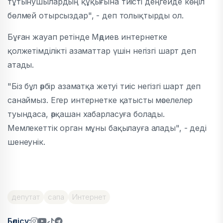
тұтынушылардың құқығына тиісті деңгейде көңіл
бөлмей отырсыздар", - деп толықтырды ол.
Бұған жауап ретінде Мәдиев интернетке
қолжетімділікті азаматтар үшін негізгі шарт деп
атады.
"Біз бұл әрбір азаматқа жетуі тиіс негізгі шарт деп
санаймыз. Егер интернетке қатысты мәселелер
туындаса, әрқашан хабарласуға болады.
Мемлекеттік орган мұны бақылауға алады", - деді
шенеунік.
депутат
сапа
Интернет
Бөлісу: