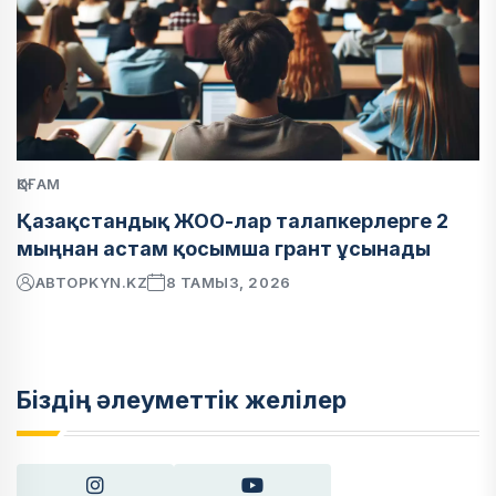
ҚОҒАМ
Қазақстандық ЖОО-лар талапкерлерге 2
мыңнан астам қосымша грант ұсынады
АВТОР
KYN.KZ
8 ТАМЫЗ, 2026
Біздің әлеуметтік желілер