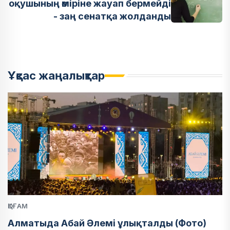
оқушының өміріне жауап бермейді
- заң сенатқа жолданды
Ұқсас жаңалықтар
ҚОҒАМ
Алматыда Абай Әлемі ұлықталды (Фото)