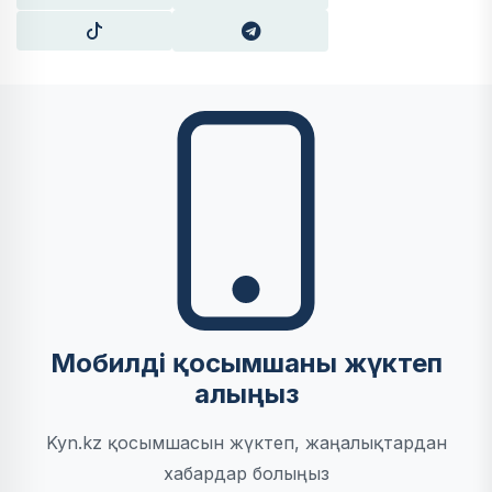
Мобилді қосымшаны жүктеп
алыңыз
Kyn.kz қосымшасын жүктеп, жаңалықтардан
хабардар болыңыз