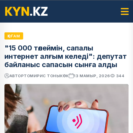
ҚОҒАМ
"15 000 төлеймін, сапалы
интернет алғым келеді": депутат
байланыс сапасын сынға алды
АВТОР
ТОМИРИС ТОНЫКӨК
13 МАМЫР, 2026
344