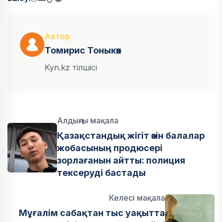
Автор
Томирис Тоныкөк
Kyn.kz тілшісі
Алдыңғы мақала
Қазақстандық жігіт өзін балалар
жобасының продюсері
зорлағанын айтты: полиция
тексеруді бастады
Келесі мақала
Мұғалім сабақтан тыс уақытта