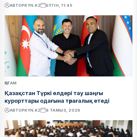
АВТОР
KYN.KZ
БҮГІН, 11:45
ҚОҒАМ
Қазақстан Түркі елдері тау шаңғы
курорттары одағына төрағалық етеді
АВТОР
KYN.KZ
8 ТАМЫЗ, 2026