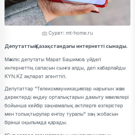
Сурет: mt-home.ru
Депутаттың Қазақстандағы интернетті сынады.
Мәжіліс депутаты Марат Башимов үйдегі
интернеттің сапасын сынға алды, деп хабарлайды
KYN.KZ ақпарат агенттігі.
Депутаттар "Телекоммуникациялар нарығын және
деректерді өңдеу орталықтарын дамыту мәселелері
бойынша кейбір заңнамалық актілерге өзгерістер
мен толықтырулар енгізу туралы" заң жобасын
бірінші оқылымда қарады.