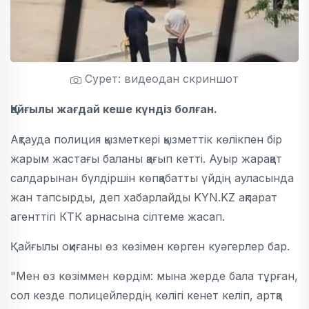
Сурет: видеодан скриншот
Қайғылы жағдай кеше күндіз болған.
Ақтауда полиция қызметкері қызметтік көлікпен бір
жарым жастағы баланы қағып кетті. Ауыр жарақат
салдарынан бүлдіршін көпқабатты үйдің ауласында
жан тапсырды, деп хабарлайды KYN.KZ ақпарат
агенттігі КТК арнасына сілтеме жасап.
Қайғылы оқиғаны өз көзімен көрген куәгерлер бар.
"Мен өз көзіммен көрдім: мына жерде бала тұрған,
сол кезде полицейлердің көлігі кенет келіп, артқа