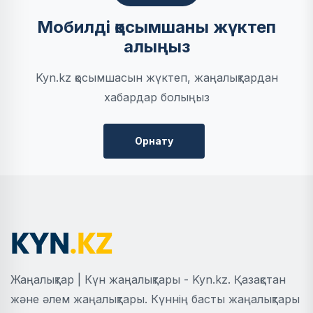
Мобилді қосымшаны жүктеп
алыңыз
Kyn.kz қосымшасын жүктеп, жаңалықтардан
хабардар болыңыз
Орнату
Жаңалықтар | Күн жаңалықтары - Kyn.kz. Қазақстан
және әлем жаңалықтары. Күннің басты жаңалықтары