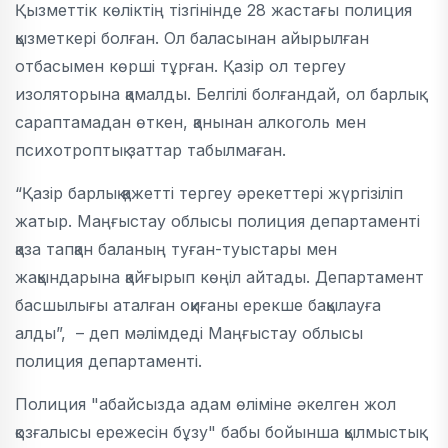
Қызметтік көліктің тізгінінде 28 жастағы полиция
қызметкері болған. Ол баласынан айырылған
отбасымен көрші тұрған. Қазір ол тергеу
изоляторына қамалды. Белгілі болғандай, ол барлық
сараптамадан өткен, қанынан алкоголь мен
психотроптық заттар табылмаған.
“Қазір барлық қажетті тергеу әрекеттері жүргізіліп
жатыр. Маңғыстау облысы полиция департаменті
қаза тапқан баланың туған-туыстары мен
жақындарына қайғырып көңіл айтады. Департамент
басшылығы аталған оқиғаны ерекше бақылауға
алды”, – деп мәлімдеді Маңғыстау облысы
полиция департаменті.
Полиция "абайсызда адам өліміне әкелген жол
қозғалысы ережесін бұзу" бабы бойынша қылмыстық