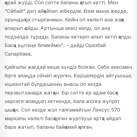
қарай жүрді. Сол сәтте баланы қағып кетті. Мен
“Ойбай!” деп айқайлап жібердім. Өзім мына жерде,
орындықта отырғанмын. Кейін ол көлікті ана жаққа
апарып қойды. Артынша әкесі келді, ол ана
подъезде тұрады. Баланы көтеріп алып кетіп қалды.
Басқа ештеңе білмеймін", – дейді Оразбай
Сапарбаев.
Қайғылы жағдай кеше күндіз болған. Сәби әкесімен
бірге алаңда ойнап жүрген. Көршілердің айтуынша,
кішкентай бүлдіршіннің анасы ол кезде
перзентханада жатқан. Бір сәтте ер адам басқа
нәрсеге алаңдап кеткенде, бала жолға жүгіріп
шыққан. Сол кезде жол талғамайтын Лексус 570
маркалы көлікті басқарған жүргізуші артқа айдап
бара жатып, баланы байқамай қалған.