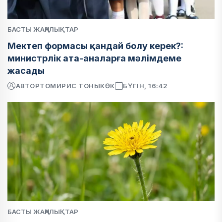
БАСТЫ ЖАҢАЛЫҚТАР
Мектеп формасы қандай болу керек?:
министрлік ата-аналарға мәлімдеме
жасады
АВТОР
ТОМИРИС ТОНЫКӨК
БҮГІН, 16:42
БАСТЫ ЖАҢАЛЫҚТАР