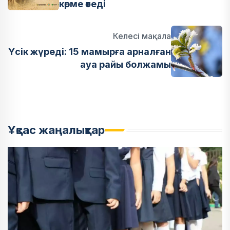
көрме өтеді
Келесі мақала
Үсік жүреді: 15 мамырға арналған
ауа райы болжамы
Ұқсас жаңалықтар