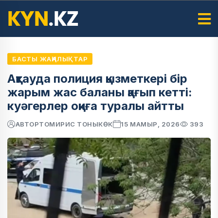
БАСТЫ ЖАҢАЛЫҚТАР
Ақтауда полиция қызметкері бір
жарым жас баланы қағып кетті:
куәгерлер оқиға туралы айтты
АВТОР
ТОМИРИС ТОНЫКӨК
15 МАМЫР, 2026
393