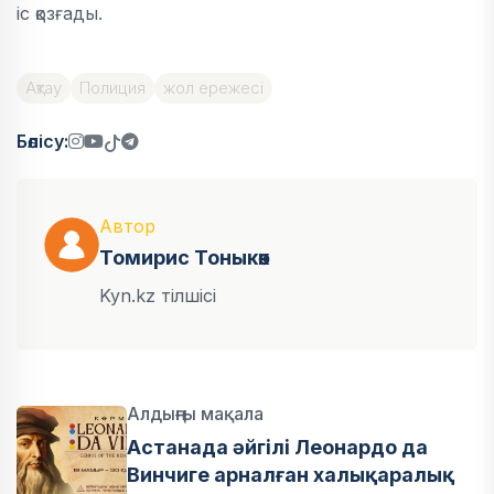
іс қозғады.
Ақтау
Полиция
жол ережесі
Бөлісу:
Автор
Томирис Тоныкөк
Kyn.kz тілшісі
Алдыңғы мақала
Астанада әйгілі Леонардо да
Винчиге арналған халықаралық