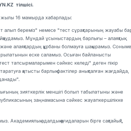
N.KZ тілшісі.
26 жылы 16 мамырда хабарлады:
ант алып береміз" немесе "тест сұрақтарының жауабы ба
йқаудамыз. Мұндай ұсыныстардың барлығы – алаяқтық
е және алаяқтардың құрбаны болмауға шақырамыз. Соным
астырылатынын еске саламыз. Осыған байланысты
ест тапсырмаларымен сәйкес келеді" деген пікір
аратуға қатысты барлық фактілер анықталған жағдайда,
лданады".
лығының зияткерлік меншігі болып табылатыны және
публикасының заңнамасына сәйкес жауапкершілікке
ыз. Академиялық адалдық қағидаларын бірге сақтайық",