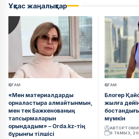
Ұқсас жаңалықтар
ҚОҒАМ
ҚОҒАМ
«Мен материалдарды
Блогер Қай
орналастыра алмайтынмын,
жылға дейі
мен тек Бажкенованың
бостандығ
тапсырмаларын
мүмкін
орындадым» – Orda.kz-тің
АВТОР
ТОМИ
6 ТАМЫЗ, 2
бұрынғы тілшісі