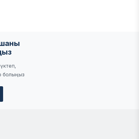
мшаны
ңыз
үктеп,
р болыңыз