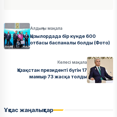
Алдыңғы мақала
Қызылордада бір күнде 600
отбасы баспаналы болды (Фото)
Келесі мақала
Қазақстан президенті бүгін 17
мамыр 73 жасқа толды
Ұқсас жаңалықтар