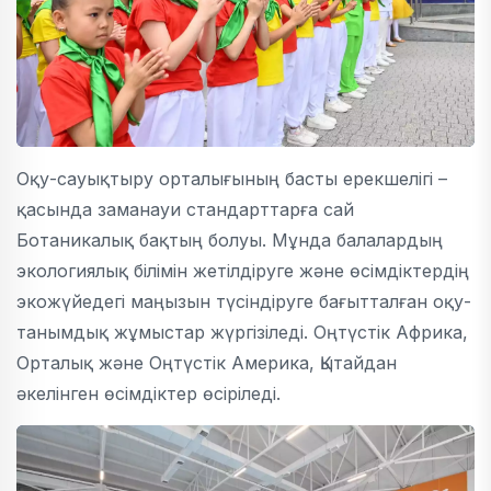
Оқу-сауықтыру орталығының басты ерекшелігі –
қасында заманауи стандарттарға сай
Ботаникалық бақтың болуы. Мұнда балалардың
экологиялық білімін жетілдіруге және өсімдіктердің
экожүйедегі маңызын түсіндіруге бағытталған оқу-
танымдық жұмыстар жүргізіледі. Оңтүстік Африка,
Орталық және Оңтүстік Америка, Қытайдан
әкелінген өсімдіктер өсіріледі.