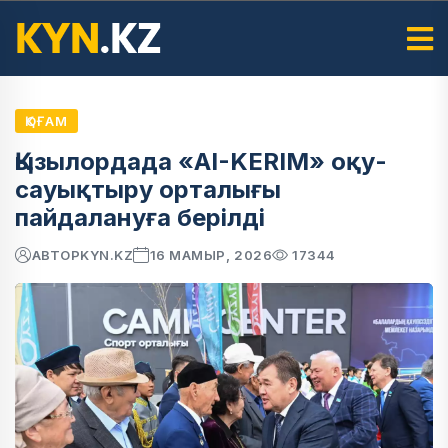
ҚОҒАМ
Қызылордада «AI-KERIM» оқу-
сауықтыру орталығы
пайдалануға берілді
АВТОР
KYN.KZ
16 МАМЫР, 2026
17344