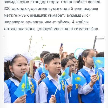
әлемдік озық стандарттарға толық сәйкес келеді.
300 орындық орталық аумағында 5 мың шаршы
метрге жуық әкімшілік ғимарат, ауқымды іс-
шараларға арналған ивент-аймақ, 4 жайлы
жатақхана және қонақүй үлгісіндегі ғимарат бар.