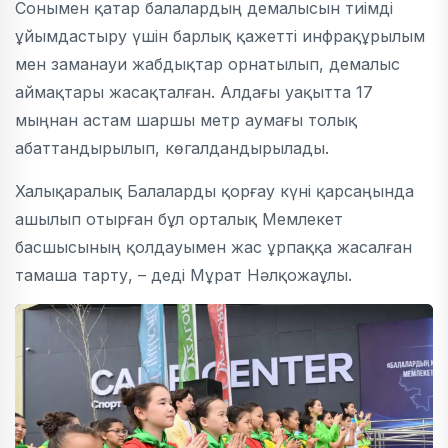
Сонымен қатар балалардың демалысын тиімді
ұйымдастыру үшін барлық қажетті инфрақұрылым
мен заманауи жабдықтар орнатылып, демалыс
аймақтары жасақталған. Алдағы уақытта 17
мыңнан астам шаршы метр аумағы толық
абаттандырылып, көгалдандырылады.
Халықаралық Балаларды қорғау күні қарсаңында
ашылып отырған бұл орталық Мемлекет
басшысының қолдауымен жас ұрпаққа жасалған
тамаша тарту, – деді Мұрат Нәлқожаұлы.