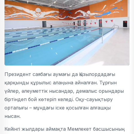
Президент саябағы аумағы да Қызылордадағы
қарқынды құрылыс алаңына айналған. Тұрғын
үйлер, әлеуметтік нысандар, демалыс орындары
біртіндеп бой көтеріп келеді. Оқу-сауықтыру
орталығы – мұндағы іске қосылған алғашқы
нысан.
Кейінгі жылдары аймақта Мемлекет басшысының