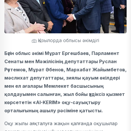
Қызылорда облысы әкімдігі
Бүгін облыс әкімі Мұрат Ергешбаев, Парламент
Сенаты мен Мәжілісінің депутаттары Руслан
Рүстемов, Мұрат Әбенов, Мархабат Жайымбетов,
мәслихат депутаттары, зиялы қауым өкілдері
мен ел ағалары Мемлекет басшысының
қолдауымен салынған, жыл бойы үздіксіз қызмет
көрсететін «AI-KERIM» оқу-сауықтыру
орталығының ашылу рәсіміне қатысты.
Оқу жылы аяқталуға жақын қалғанда оқушылар