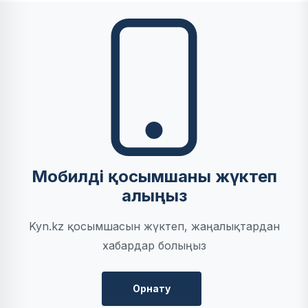
Мобилді қосымшаны жүктеп
алыңыз
Kyn.kz қосымшасын жүктеп, жаңалықтардан
хабардар болыңыз
Орнату