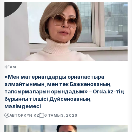
ҚОҒАМ
«Мен материалдарды орналастыра
алмайтынмын, мен тек Бажкенованың
тапсырмаларын орындадым» – Orda.kz-тің
бұрынғы тілшісі Дүйсенованың
мәлімдемесі
АВТОР
KYN.KZ
6 ТАМЫЗ, 2026