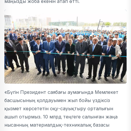
маңызды жоба екенін атап өтті.
«Бүгін Президент саябағы аумағында Мемлекет
басшысының қолдауымен жыл бойы үздіксіз
қызмет көрсететін оқу-сауықтыру орталығын
ашып отырмыз. 10 млрд теңгеге салынған жаңа
нысанның материалдық-техникалық базасы