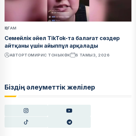
ҚОҒАМ
Семейлік әйел TikTok-та балағат сөздер
айтқаны үшін айыппұл арқалады
АВТОР
ТОМИРИС ТОНЫКӨК
6 ТАМЫЗ, 2026
Біздің әлеуметтік желілер