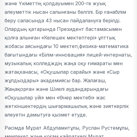
және Үкіметтің қолдауымен 200-ге жуық
әлеуметтік нысан салынғаны белгілі. Бір ғанабілім
беру саласында 43 нысан пайдалануға берілді.
Олардың қатарында Президент бастамасымен
қолға алынған «Келешек мектептері» ұлттық
жобасы аясындағы 10 мектеп,физика-математика
бағытындағы «Білім-инновация» лицей-интернаты,
музыкалық колледждің жаңа оқу ғимараты мен
жатақханасы, «Оқушылар сарайы» және «Сыр
жұлдыздары» академиясы бар. Жалағаш,
Жаңақорған және Шиелі аудандарындағы
«Оқушылар үйі» мен «Өнер мектебі» жас
жеткіншектердің шығармашылық және зияткерлік
әлеуетін дамытуға қызмет етуде.
Рәсімде Мұрат Абдуламитұлы, Руслан Рүстемұлы,
мемлекет және қоғам қайраткері Мұрат