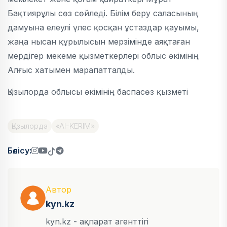
Бақтиярұлы сөз сөйледі. Білім беру саласының
дамуына елеулі үлес қосқан ұстаздар қауымы,
жаңа нысан құрылысын мерзімінде аяқтаған
мердігер мекеме қызметкерлері облыс әкімінің
Алғыс хатымен марапатталды.
Қызылорда облысы әкімінің баспасөз қызметі
Қызылорда
«AI-KERIM»
Бөлісу:
Автор
kyn.kz
kyn.kz - ақпарат агенттігі