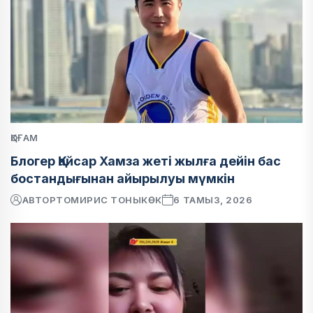
ҚОҒАМ
Блогер Қайсар Хамза жеті жылға дейін бас
бостандығынан айырылуы мүмкін
АВТОР
ТОМИРИС ТОНЫКӨК
6 ТАМЫЗ, 2026