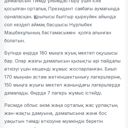
демалысын тиімді ұйымдастыру үшін іске
қосылған орталық Президент саябағы аумағында
орналасқан. Құрылысы былтыр қыркүйек айында
сол кездегі аймақ басшысы Нұрлыбек
Машбекұлының бастамасымен қолға алынған
болатын.
Бүгінде өңірде 180 мыңға жуық мектеп оқушысы
бар. Олар жазғы демалысын қызықты әрі пайдалы
өткізуі үшін кешенді жұмыс жоспарланған. Биыл
170 мыңнан астам жеткіншектынығу лагерьлеріне,
150 мыңға жуығы мектеп жанындағы лагерьлерде
демалады. Өңірде 7 лагерь жұмыс істейді.
Рәсімде облыс әкімі жаңа орталық жас ұрпақтың
жан-жақты дамуына, демалысына және бос
уақытын тиімді өткізуіне мүмкіндік беретін