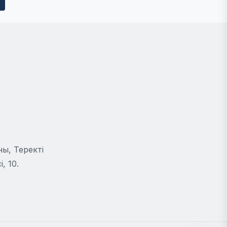
ы, Теректі
, 10.