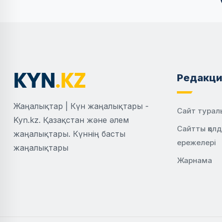
Редакци
Жаңалықтар | Күн жаңалықтары -
Сайт турал
Kyn.kz. Қазақстан және әлем
Сайтты қол
жаңалықтары. Күннің басты
ережелері
жаңалықтары
Жарнама