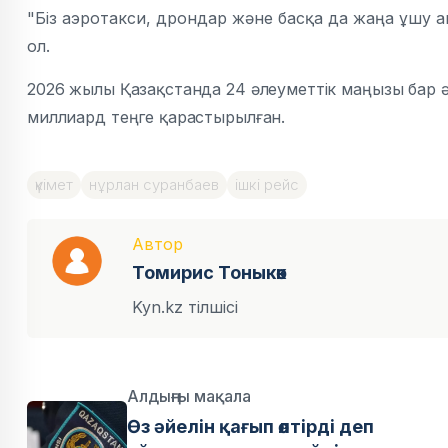
"Біз аэротакси, дрондар және басқа да жаңа ұшу а
ол.
2026 жылы Қазақстанда 24 әлеуметтік маңызы бар 
миллиард теңге қарастырылған.
үкімет
нұрлан суранбаев
ішкі рейс
Автор
Томирис Тоныкөк
Kyn.kz тілшісі
Алдыңғы мақала
Өз әйелін қағып өлтірді деп