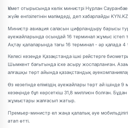
Үкімет отырысында көлік министрі Нұрлан Сауранбае
жүйе енгізілетінін мәлімдеді, деп хабарлайды
KYN.KZ 
Министр авиация саласын цифрландыру барысы ту
әуежайларында осындай 16 терминал жұмыс істеп т
Ақтау қалаларында тағы 16 терминал - әр қалада 4
Келесі кезеңде Қазақстанда ішкі рейстерге биометр
Шымкент бағытында іске асыру жоспарланған.
Азам
алғашқы төрт айында қазақстандық әуекомпанияла
Өз кезегінде еліміздің әуежайлары төрт ай ішінде 
кезеңінде бұл көрсеткіш 31,8 миллион болған.
Бұдан
жұмыстары жалғасып жатыр.
Премьер-министр ел жаңа қалалық әуе мобильділігі
атап өтті.