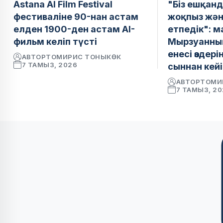
Astana AI Film Festival
"Біз ешқанд
фестиваліне 90-нан астам
жоқпыз жән
елден 1900-ден астам AI-
етпедік": 
фильм келіп түсті
Мырзуанның
енесі өздер
АВТОР
ТОМИРИС ТОНЫКӨК
7 ТАМЫЗ, 2026
сыннан кейі
АВТОР
ТОМИ
7 ТАМЫЗ, 2