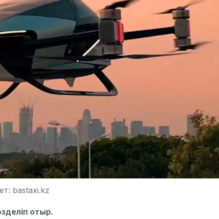
т: bastaxi.kz
өзделіп отыр.