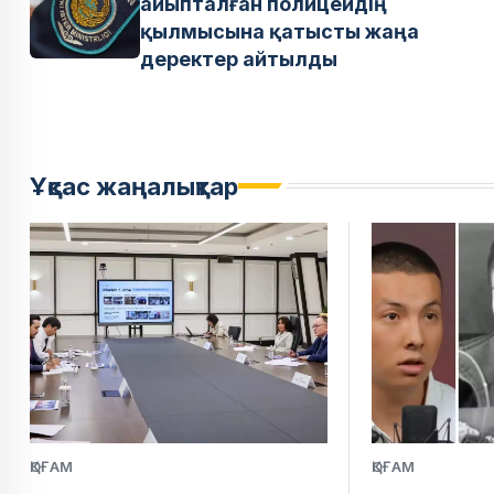
айыпталған полицейдің
қылмысына қатысты жаңа
деректер айтылды
Ұқсас жаңалықтар
ҚОҒАМ
ҚОҒАМ