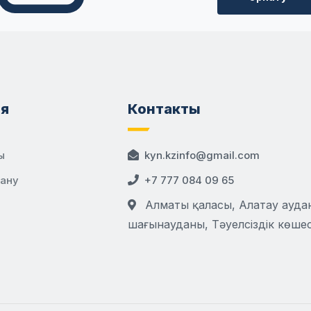
я
Контакты
ы
kyn.kzinfo@gmail.com
дану
+7 777 084 09 65
Алматы қаласы, Алатау аудан
шағынауданы, Тәуелсіздік көшесі