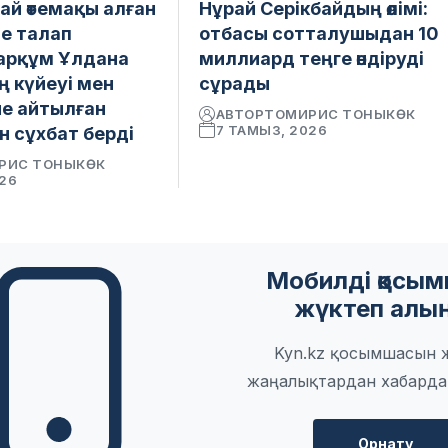
ай өтемақы алған
Нұрай Серікбайдың өлімі:
е талап
отбасы сотталушыдан 10
марқұм Ұлдана
миллиард теңге өндіруді
 күйеуі мен
сұрады
іне айтылған
АВТОР
ТОМИРИС ТОНЫКӨК
7 ТАМЫЗ, 2026
н сұхбат берді
РИС ТОНЫКӨК
026
Мобилді қосы
жүктеп алы
Kyn.kz қосымшасын 
жаңалықтардан хабарда
Орнату