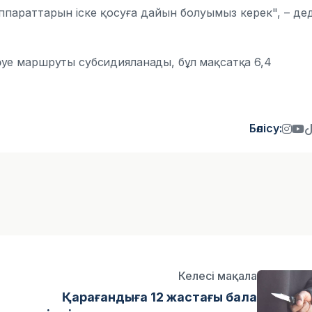
ппараттарын іске қосуға дайын болуымыз керек", – дед
әуе маршруты субсидияланады, бұл мақсатқа 6,4
Бөлісу:
Келесі мақала
Қарағандыға 12 жастағы бала