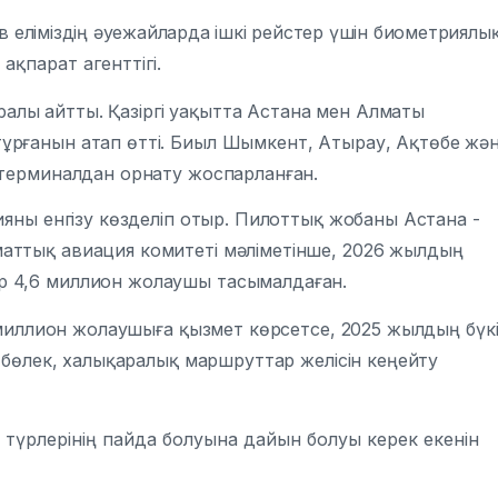
в еліміздің әуежайларда ішкі рейстер үшін биометриялы
ақпарат агенттігі.
ралы айтты.
Қазіргі уақытта Астана мен Алматы
ұрғанын атап өтті.
Биыл Шымкент, Атырау, Ақтөбе жә
 терминалдан орнату жоспарланған.
ияны енгізу көзделіп отыр. Пилоттық жобаны Астана -
аттық авиация комитеті мәліметінше, 2026 жылдың
р 4,6 миллион жолаушы тасымалдаған.
9 миллион жолаушыға қызмет көрсетсе, 2025 жылдың бүк
 бөлек, халықаралық маршруттар желісін кеңейту
 түрлерінің пайда болуына дайын болуы керек екенін