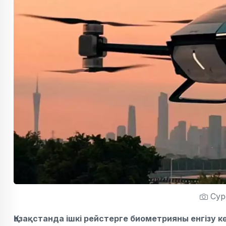
Суре
Қазақстанда ішкі рейстерге биометрияны енгізу к