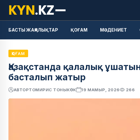
БАСТЫ ЖАҢАЛЫҚТАР
ҚОҒАМ
МӘДЕНИЕТ
ҚОҒАМ
Қазақстанда қалалық ұшатын
басталып жатыр
АВТОР
ТОМИРИС ТОНЫКӨК
19 МАМЫР, 2026
266