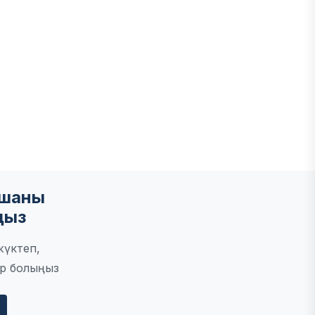
мшаны
ңыз
жүктеп,
р болыңыз