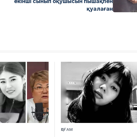
екінші сынып оқушысын пышақпен
қуалаған
ҚОҒАМ