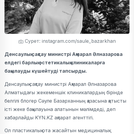
Сурет: instagram.com/saule_bazarkhan
Денсаулық сақтау министрі Ақмарал Әлназарова
елдегі барлық эстетикалық клиникаларға
бақылауды күшейтуді тапсырды.
Денсаулық сақтау министрі Ақмарал Әлназарова
Алматыдағы жекеменшік клиникалардың бірінде
белгілі блогер Сәуле Базарханның қазасына қатысты
істі жеке бақылауына алатынын мәлімдеді, деп
хабарлайды KYN.KZ ақпарат агенттігі.
Ол пластикалық ота жасайтын медициналық