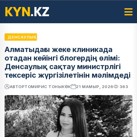
ДЕНСАУЛЫҚ
Алматыдағы жеке клиникада
отадан кейінгі блогердің өлімі:
Денсаулық сақтау министрлігі
тексеріс жүргізілетінін мәлімдеді
АВТОР
ТОМИРИС ТОНЫКӨК
21 МАМЫР, 2026
363