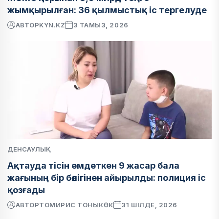
жымқырылған: 36 қылмыстық іс тергелуде
АВТОР
KYN.KZ
3 ТАМЫЗ, 2026
ДЕНСАУЛЫҚ
Ақтауда тісін емдеткен 9 жасар бала
жағының бір бөлігінен айырылды: полиция іс
қозғады
АВТОР
ТОМИРИС ТОНЫКӨК
31 ШІЛДЕ, 2026