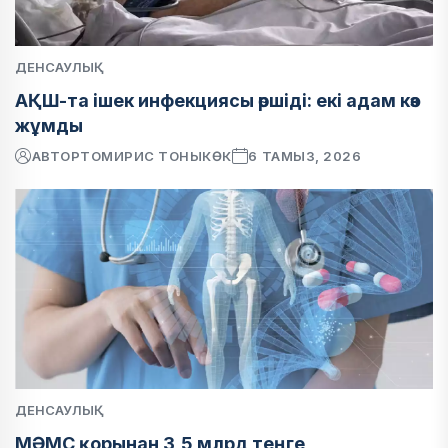
ДЕНСАУЛЫҚ
АҚШ-та ішек инфекциясы өршіді: екі адам көз
жұмды
АВТОР
ТОМИРИС ТОНЫКӨК
6 ТАМЫЗ, 2026
ДЕНСАУЛЫҚ
МӘМС қорынан 3,5 млрд теңге