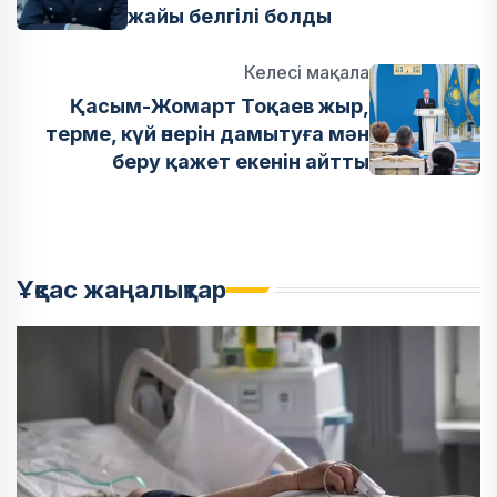
жайы белгілі болды
Келесі мақала
Қасым-Жомарт Тоқаев жыр,
терме, күй өнерін дамытуға мән
беру қажет екенін айтты
Ұқсас жаңалықтар