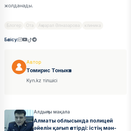
жолданады.
Блогер
Ота
Ақмарал Әлназарова
клиника
Бөлісу:
Автор
Томирис Тоныкөк
Kyn.kz тілшісі
Алдыңғы мақала
Алматы облысында полицей
әйелін қағып өлтірді: істің мән-