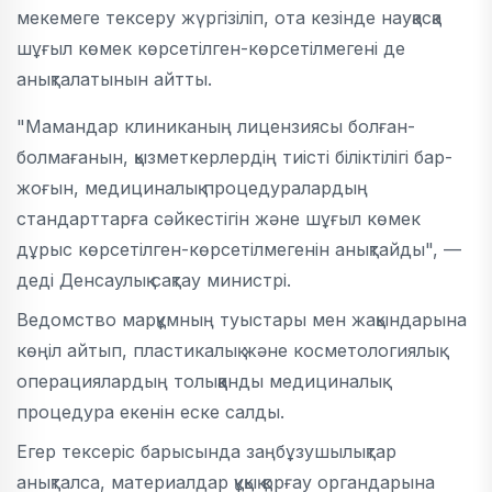
мекемеге тексеру жүргізіліп, ота кезінде науқасқа
шұғыл көмек көрсетілген-көрсетілмегені де
анықталатынын айтты.
"Мамандар клиниканың лицензиясы болған-
болмағанын, қызметкерлердің тиісті біліктілігі бар-
жоғын, медициналық процедуралардың
стандарттарға сәйкестігін және шұғыл көмек
дұрыс көрсетілген-көрсетілмегенін анықтайды", —
деді Денсаулық сақтау министрі.
Ведомство марқұмның туыстары мен жақындарына
көңіл айтып, пластикалық және косметологиялық
операциялардың толыққанды медициналық
процедура екенін еске салды.
Егер тексеріс барысында заңбұзушылықтар
анықталса, материалдар құқық қорғау органдарына