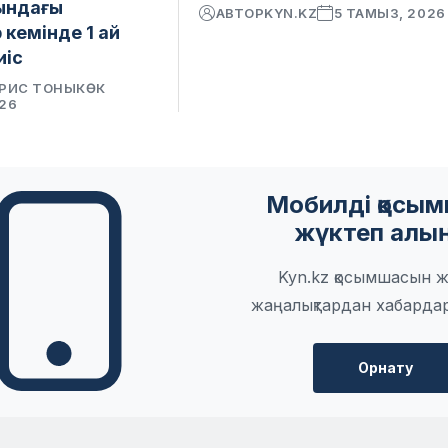
ындағы
АВТОР
KYN.KZ
5 ТАМЫЗ, 2026
кемінде 1 ай
иіс
РИС ТОНЫКӨК
026
Мобилді қосы
жүктеп алы
Kyn.kz қосымшасын ж
жаңалықтардан хабарда
Орнату