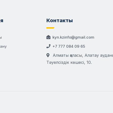
я
Контакты
ы
kyn.kzinfo@gmail.com
дану
+7 777 084 09 65
Алматы қаласы, Алатау аудан
Тәуелсіздік көшесі, 10.