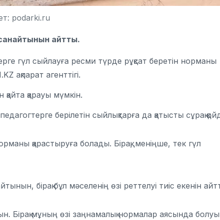
т: podarki.ru
 санайтынын айтты.
рге гүл сыйлауға ресми түрде рұқсат беретін норманы
KZ ақпарат агенттігі.
 қайта қарауы мүмкін.
дагогтерге берілетін сыйлықтарға да қатысты сұрақ қой
орманы қарастыруға болады. Бірақ, меніңше, тек гүл
ынын, бірақ бұл мәселенің өзі реттелуі тиіс екенін айт
ын. Бірақ мұның өзі заңнамалық нормалар аясында болуы