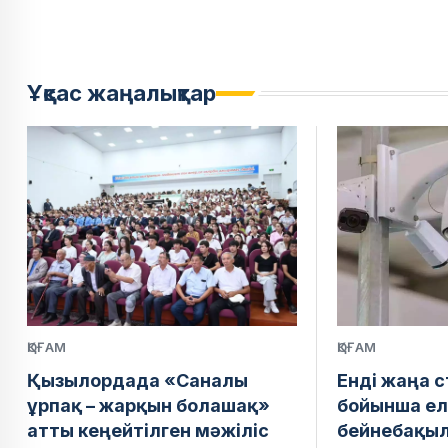
Ұқсас жаңалықтар
ҚОҒАМ
ҚОҒАМ
Қызылордада «Саналы
Енді жаңа 
ұрпақ – жарқын болашақ»
бойынша ел
атты кеңейтілген мәжіліс
бейнебақы