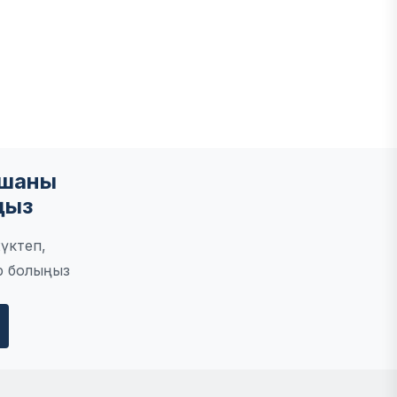
мшаны
ңыз
үктеп,
р болыңыз