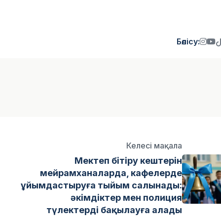
Бөлісу:
Келесі мақала
Мектеп бітіру кештерін
мейрамханаларда, кафелерде
ұйымдастыруға тыйым салынады:
әкімдіктер мен полиция
түлектерді бақылауға алады