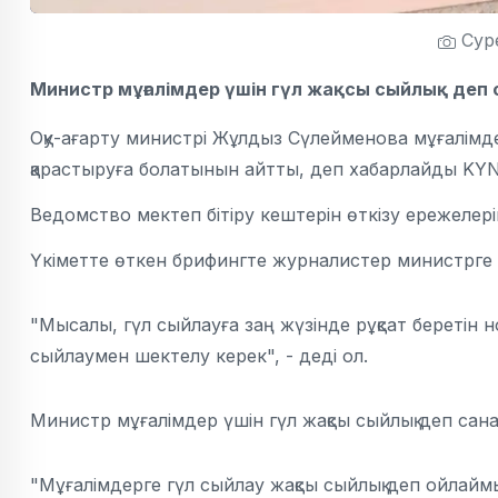
Суре
Министр мұғалімдер үшін гүл жақсы сыйлық деп
Оқу-ағарту министрі Жұлдыз Сүлейменова мұғалімде
қарастыруға болатынын айтты, деп хабарлайды
KYN.
Ведомство мектеп бітіру кештерін өткізу ережелерін
Үкіметте өткен брифингте журналистер министрге пе
"Мысалы, гүл сыйлауға заң жүзінде рұқсат беретін н
сыйлаумен шектелу керек", - деді ол.
Министр мұғалімдер үшін гүл жақсы сыйлық деп санайт
"Мұғалімдерге гүл сыйлау жақсы сыйлық деп ойлайм