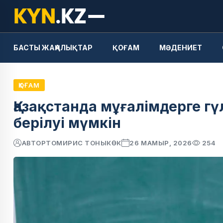
БАСТЫ ЖАҢАЛЫҚТАР
ҚОҒАМ
МӘДЕНИЕТ
ҚОҒАМ
Қазақстанда мұғалімдерге г
берілуі мүмкін
АВТОР
ТОМИРИС ТОНЫКӨК
26 МАМЫР, 2026
254