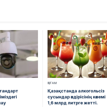
ҚОҒАМ
стандарт
Қазақстанда алкогольсіз
іміздегі
сусындар өндірісінің көлемі
лау
1,6 млрд литрге жетті.