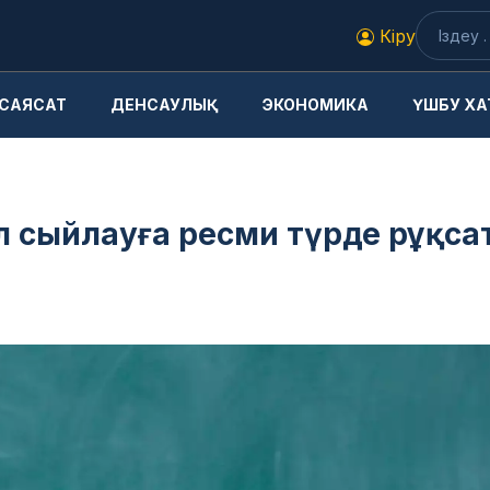
Кіру
САЯСАТ
ДЕНСАУЛЫҚ
ЭКОНОМИКА
ҮШБУ ХА
үл сыйлауға ресми түрде рұқса