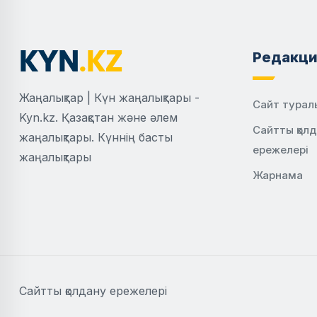
Редакци
Жаңалықтар | Күн жаңалықтары -
Сайт турал
Kyn.kz. Қазақстан және әлем
Сайтты қол
жаңалықтары. Күннің басты
ережелері
жаңалықтары
Жарнама
Сайтты қолдану ережелері