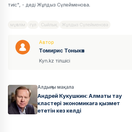
тиіс", - деді Жұлдыз Сүлейменова.
мұғалім
гүл
Сыйлық
Жұлдыз Сүлейменова
Автор
Томирис Тоныкөк
Kyn.kz тілшісі
Алдыңғы мақала
Андрей Кукушкин: Алматы тау
кластері экономикаға қызмет
ететін кез келді