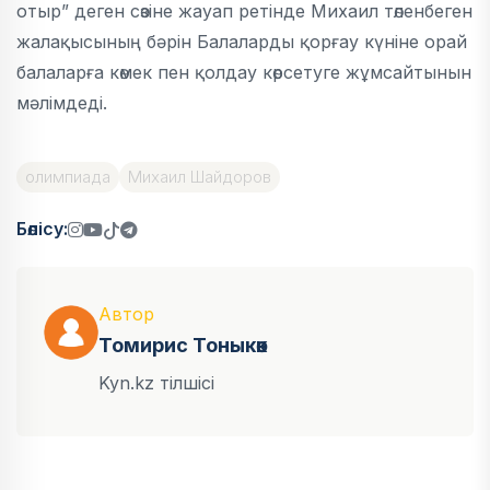
отыр” деген сөзіне жауап ретінде Михаил төленбеген
жалақысының бәрін Балаларды қорғау күніне орай
балаларға көмек пен қолдау көрсетуге жұмсайтынын
мәлімдеді.
олимпиада
Михаил Шайдоров
Бөлісу:
Автор
Томирис Тоныкөк
Kyn.kz тілшісі