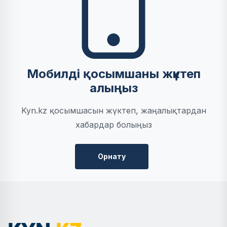
Мобилді қосымшаны жүктеп
алыңыз
Kyn.kz қосымшасын жүктеп, жаңалықтардан
хабардар болыңыз
Орнату