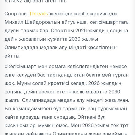
KYN.KZ ақпарат агенттігі.
Спортшы
Threads
желісінде жазба жариялады.
Михаил Шайдоровтың айтуынша, келісімшарттағы
даулы тармақ бар. Спортшы 2026 жылдың соңына
дейін жасалатын құжатта 2030 жылғы
Олимпиадада медаль алу міндеті көрсетілгенін
айтты.
«Келісімшарт мен сомаға келіспегендіктен немесе
елге келуден бас тартқандықтан бекітілмей тұрған
жоқ. Мұны солай көрсеткісі келеді. 2026 жылдың
соңына дейін әрекет ететін келісімшартта 2030
жылғы Олимпиадада медаль алу міндеті жазылған.
Біз командамызбен бұл тармақты заң тұрғысынан
қайта қарауды ғана сұрадық. Өйткені бұл
қисынсыз әрі мүмкін емес. Мен 2026 жылы тек төрт
жылдан кейін өтетін Олимпиаданы жеңе алмаймын.