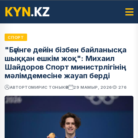
СПОРТ
"Бүгінге дейін бізбен байланысқа
шыққан ешкім жоқ": Михаил
Шайдоров Спорт министрлігінің
мәлімдемесіне жауап берді
АВТОР
ТОМИРИС ТОНЫКӨК
29 МАМЫР, 2026
276