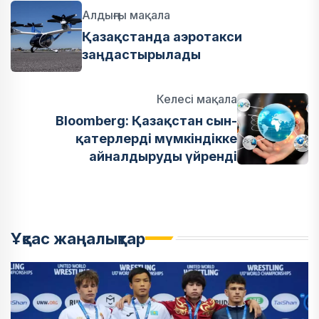
Алдыңғы мақала
Қазақстанда аэротакси
заңдастырылады
Келесі мақала
Bloomberg: Қазақстан сын-
қатерлерді мүмкіндікке
айналдыруды үйренді
Ұқсас жаңалықтар