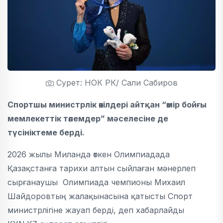
Сурет: НОК РК/ Сали Сабиров
Спортшы министрлік өкілдері айтқан “өмір бойғы
мемлекеттік төлемдер” мәселесіне де
түсініктеме берді.
2026 жылы Миланда өткен Олимпиадада
Қазақстанға тарихи алтын сыйлаған мәнерлеп
сырғанаушы Олимпиада чемпионы Михаил
Шайдоровтың жалақынасына қатысты Спорт
министрлігіне жауап берді, деп хабарлайды