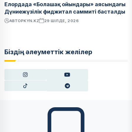
Елордада «Болашақ ойындары» аясындағы
Дүниежүзілік фиджитал саммиті басталды
АВТОР
KYN.KZ
29 ШІЛДЕ, 2026
Біздің әлеуметтік желілер