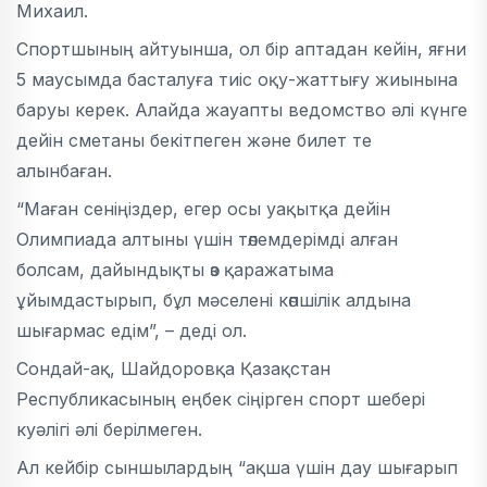
Михаил.
Спортшының айтуынша, ол бір аптадан кейін, яғни
5 маусымда басталуға тиіс оқу-жаттығу жиынына
баруы керек. Алайда жауапты ведомство әлі күнге
дейін сметаны бекітпеген және билет те
алынбаған.
“Маған сеніңіздер, егер осы уақытқа дейін
Олимпиада алтыны үшін төлемдерімді алған
болсам, дайындықты өз қаражатыма
ұйымдастырып, бұл мәселені көпшілік алдына
шығармас едім”, – деді ол.
Сондай-ақ, Шайдоровқа Қазақстан
Республикасының еңбек сіңірген спорт шебері
куәлігі әлі берілмеген.
Ал кейбір сыншылардың “ақша үшін дау шығарып