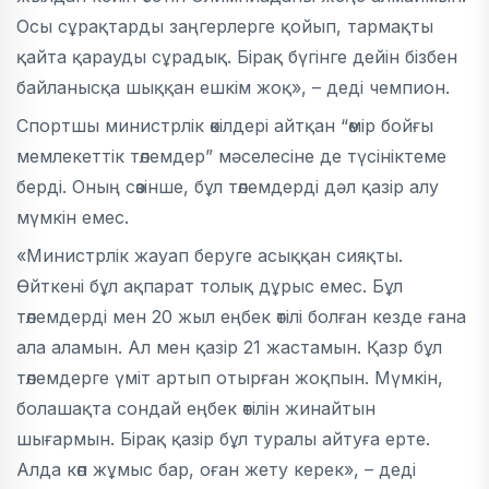
Осы сұрақтарды заңгерлерге қойып, тармақты
қайта қарауды сұрадық. Бірақ бүгінге дейін бізбен
байланысқа шыққан ешкім жоқ», – деді чемпион.
Спортшы министрлік өкілдері айтқан “өмір бойғы
мемлекеттік төлемдер” мәселесіне де түсініктеме
берді. Оның сөзінше, бұл төлемдерді дәл қазір алу
мүмкін емес.
«Министрлік жауап беруге асыққан сияқты.
Өйткені бұл ақпарат толық дұрыс емес. Бұл
төлемдерді мен 20 жыл еңбек өтілі болған кезде ғана
ала аламын. Ал мен қазір 21 жастамын. Қазр бұл
төлемдерге үміт артып отырған жоқпын. Мүмкін,
болашақта сондай еңбек өтілін жинайтын
шығармын. Бірақ қазір бұл туралы айтуға ерте.
Алда көп жұмыс бар, оған жету керек», – деді