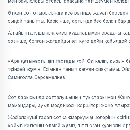
мен бауырлары отбасы арасына түсті деумен келеді.
Өткен сот отырысында куә ретінде жауап беруден
сыңай танытты. Керісінше, артыңда бес балаң бар де
Ал айыпталушының әкесі құдаларымен арадағы қары
сөзінше, болған жағдайды әлі күнге дейін қабылдай 
«Ара қатынасты үзіп тастады ғой. Өзі келіп, қызын
түсінбей жүрмін. Есімнен танып қалған сияқтымы. Ой
Самиғолла Сәрсемалиев.
Сот барысында сотталушының туыстары мен Жанг
мамандары, ауыл медбикесі, көршілері және Атырау қ
Жәбірленуші тарап сотқа «марқұм үй иелерінің есігін
қойып кеткенін білмей жүрміз, тіпті оған құзырлы 