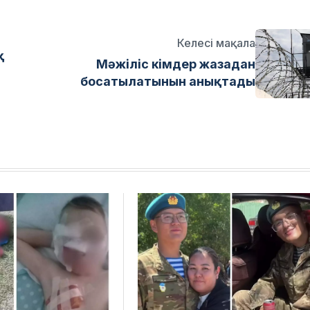
Келесі мақала
қ
Мәжіліс кімдер жазадан
босатылатынын анықтады