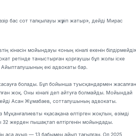
зір бас сот талқылауы жүріп жатыр», дейді Мирас
ң кінәсін мойындауы «оның кінәлі екенін білдірмейді
вокат ретінде таныстырған қорғаушы бұл жолы іске
. Айыпталушының екі адвокаты бар.
жасауға болады. Бұл бойынша туысқандармен жасалға
ылған жоқ. Оны кінәлі деп айтуға болмайды. Мойындай
 - дейді Асан Жұмабаев, сотталушының адвокаты.
 Мұқанғалиевты «қасақана өлтірген жоқпын, өзімді
ы 32 жерден пышақтап өлтіргенін мойындады.
ң аса ауыр — 13 бабымен айып тағылған. Ол 2025