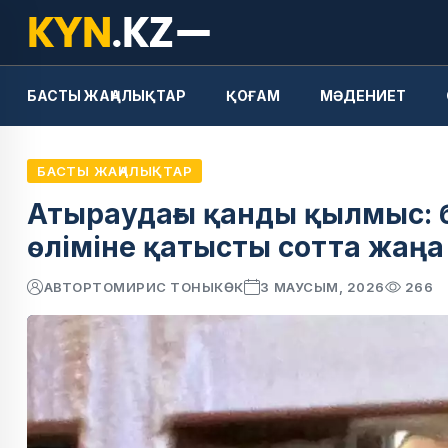
БАСТЫ ЖАҢАЛЫҚТАР
ҚОҒАМ
МӘДЕНИЕТ
БАСТЫ ЖАҢАЛЫҚТАР
Атыраудағы қанды қылмыс: б
өліміне қатысты сотта жаң
АВТОР
ТОМИРИС ТОНЫКӨК
3 МАУСЫМ, 2026
266