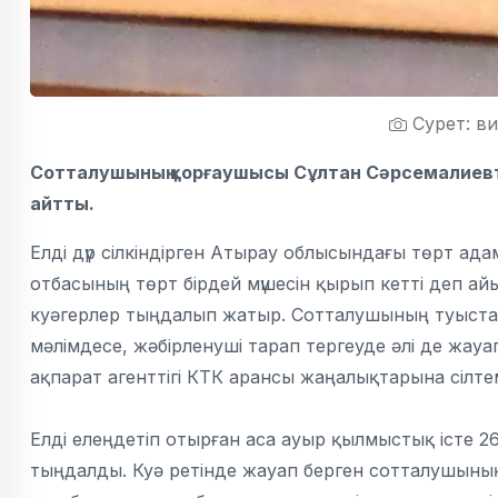
Сурет: в
Сотталушының қорғаушысы Сұлтан Сәрсемалиевтің к
айтты.
Елді дүр сілкіндірген Атырау облысындағы төрт ад
отбасының төрт бірдей мүшесін қырып кетті деп а
куәгерлер тыңдалып жатыр. Сотталушының туыстары
мәлімдесе, жәбірленуші тарап тергеуде әлі де жау
ақпарат агенттігі КТК арансы жаңалықтарына сілте
Елді елеңдетіп отырған аса ауыр қылмыстық істе 26
тыңдалды. Куә ретінде жауап берген сотталушыны