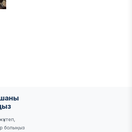
ы
мшаны
ңыз
үктеп,
р болыңыз