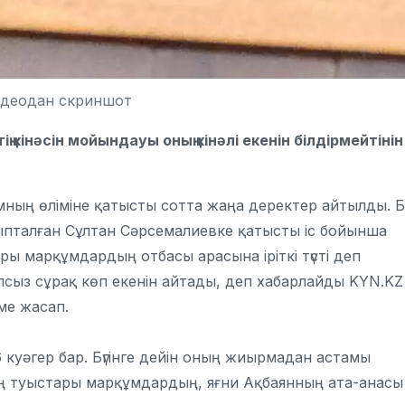
идеодан скриншот
інәсін мойындауы оның кінәлі екенін білдірмейтінін
амның өліміне қатысты сотта жаңа деректер айтылды. Б
йыпталған Сұлтан Сәрсемалиевке қатысты іс бойынша
 марқұмдардың отбасы арасына іріткі түсті деп
апсыз сұрақ көп екенін айтады, деп хабарлайды KYN.KZ
ме жасап.
 куәгер бар. Бүгінге дейін оның жиырмадан астамы
ң туыстары марқұмдардың, яғни Ақбаянның ата-анасы