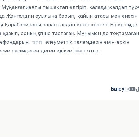
Мұқанғалиевты пышақтап өлтіріп, қалада жалдап тұр
ашада Жангелдин ауылына барып, қайын атасы мен енесін
л Қарабалинаны қалаға алдап ертіп келген. Бірер күнде
 қазып, соның үстіне тастаған. Мұнымен де тоқтамаған
фондарын, тіпті, әлеуметтік төлемдерін емін-еркін
 рәсімдеген деген күдікке ілініп отыр.
Бөлісу: