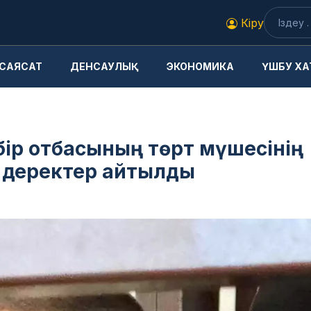
Кіру
САЯСАТ
ДЕНСАУЛЫҚ
ЭКОНОМИКА
ҮШБУ ХА
ір отбасының төрт мүшесінің
а деректер айтылды