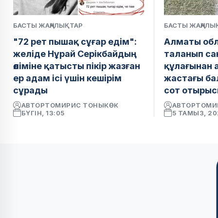
БАСТЫ ЖАҢАЛЫҚТАР
БАСТЫ ЖАҢАЛЫ
"72 рет пышақ сұғар едім":
Алматы обл
желіде Нұрай Серікбайдың
таланып сан
өліміне қатысты пікір жазған
құлағынан 
ер адам ісі үшін кешірім
жастағы ба
сұрады
сот отырыс
АВТОР
ТОМИРИС ТОНЫКӨК
АВТОР
ТОМИ
БҮГІН, 13:05
5 ТАМЫЗ, 2