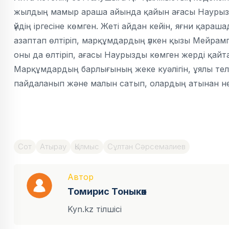
жылдың мамыр араша айында қайын ағасы Наурыз 
үйдің іргесіне көмген. Жеті айдан кейін, яғни қар
азаптап өлтіріп, марқұмдардың үлкен қызы Мейрамгү
оны да өлтіріп, ағасы Наурызды көмген жерді қайта
Марқұмдардың барлығының жеке куәлігін, ұялы теле
пайдаланып және малын сатып, олардың атынан несие
Сот
Атырау
Қылмыс
Сұлтан Сәрсемалиев
Автор
Томирис Тоныкөк
Kyn.kz тілшісі