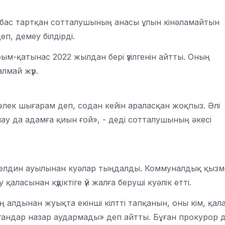
 бас тартқан сотталушының анасы ұлын кінәламайтын
п, демеу білдірді.
м-қатынас 2022 жылдан бері үзілгенін айтты. Оның
алмай жүр.
 бөлек шығарам деп, содан кейін араласқан жоқпыз. Әлі
лау да адамға қиын ғой», - деді сотталушының әкесі
елдин ауылынан куәлар тыңдалды. Коммуналдық қызм
аласынан күдіктіге үй жалға беруші куәлік етті.
ің алдынан жуықта екінші кілтті тапқанын, оны кім, қал
органдар назар аудармады» деп айтты. Бұған прокурор 