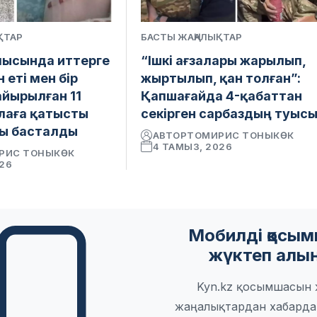
ҚТАР
БАСТЫ ЖАҢАЛЫҚТАР
ысында иттерге
“Ішкі ағзалары жарылып,
 еті мен бір
жыртылып, қан толған”:
айырылған 11
Қапшағайда 4-қабаттан
лаға қатысты
секірген сарбаздың туыс
ы басталды
АВТОР
ТОМИРИС ТОНЫКӨК
4 ТАМЫЗ, 2026
РИС ТОНЫКӨК
026
Мобилді қосы
жүктеп алы
Kyn.kz қосымшасын ж
жаңалықтардан хабарда