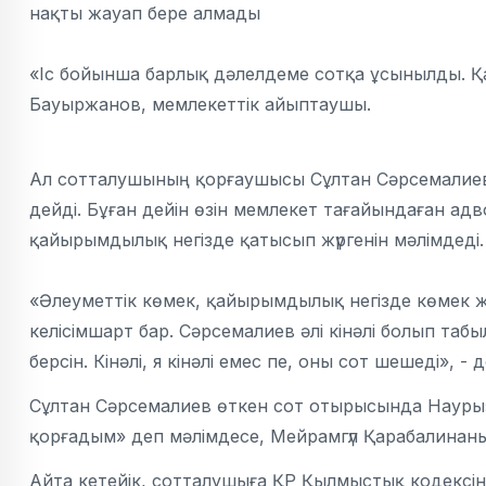
нақты жауап бере алмады
«Іс бойынша барлық дәлелдеме сотқа ұсынылды. Қа
Бауыржанов, мемлекеттік айыптаушы.
Ал сотталушының қорғаушысы Сұлтан Сәрсемалиевті
дейді. Бұған дейін өзін мемлекет тағайындаған ад
қайырымдылық негізде қатысып жүргенін мәлімдеді
«Әлеуметтік көмек, қайырымдылық негізде көмек 
келісімшарт бар. Сәрсемалиев әлі кінәлі болып таб
берсін. Кінәлі, я кінәлі емес пе, оны сот шешеді»,
Сұлтан Сәрсемалиев өткен сот отырысында Наурыз
қорғадым» деп мәлімдесе, Мейрамгүл Қарабалинан
Айта кетейік, сотталушыға ҚР Қылмыстық кодексіні