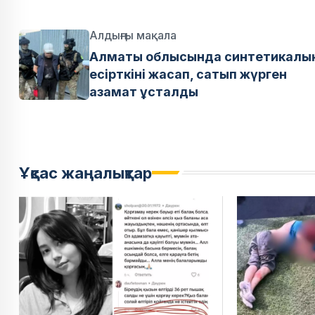
Алдыңғы мақала
Алматы облысында синтетикалы
есірткіні жасап, сатып жүрген
азамат ұсталды
Ұқсас жаңалықтар