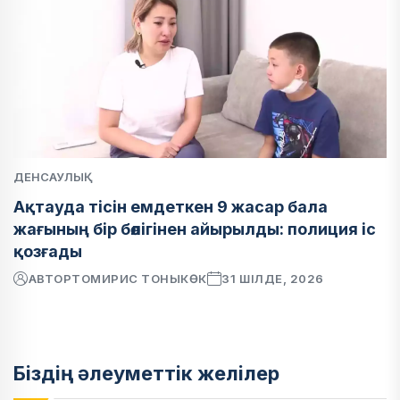
ДЕНСАУЛЫҚ
Ақтауда тісін емдеткен 9 жасар бала
жағының бір бөлігінен айырылды: полиция іс
қозғады
АВТОР
ТОМИРИС ТОНЫКӨК
31 ШІЛДЕ, 2026
Біздің әлеуметтік желілер