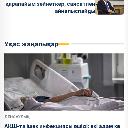
қарапайым зейнеткер, саясатпен
айналыспайды
Ұқсас жаңалықтар
ДЕНСАУЛЫҚ
АҚШ-та ішек инфекциясы өршіді: екі адам көз