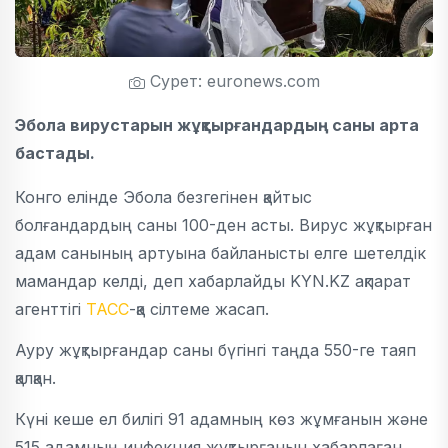
Сурет: euronews.com
Эбола вирустарын жұқтырғандардың саны арта
бастады.
Конго елінде Эбола безгегінен қайтыс
болғандардың саны 100-ден асты. Вирус жұқтырған
адам санының артуына байланысты елге шетелдік
мамандар келді, деп хабарлайды KYN.KZ ақпарат
агенттігі
ТАСС
-қа сілтеме жасап.
Ауру жұқтырғандар саны бүгінгі таңда 550-ге таяп
қалқан.
Күні кеше ел билігі 91 адамның көз жұмғанын және
515 адамның инфекция жұқтырғанын хабарлаған