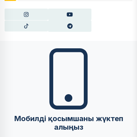
Мобилді қосымшаны жүктеп
алыңыз