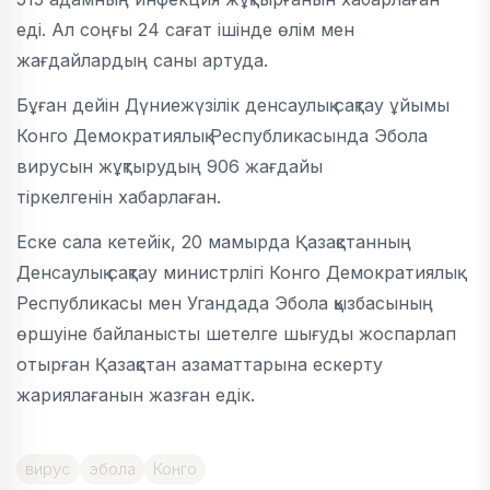
еді. Ал соңғы 24 сағат ішінде өлім мен
жағдайлардың саны артуда.
Бұған дейін Дүниежүзілік денсаулық сақтау ұйымы
Конго Демократиялық Республикасында Эбола
вирусын жұқтырудың 906 жағдайы
тіркелгенін хабарлаған.
Еске сала кетейік, 20 мамырда Қазақстанның
Денсаулық сақтау министрлігі Конго Демократиялық
Республикасы мен Угандада Эбола қызбасының
өршуіне байланысты шетелге шығуды жоспарлап
отырған Қазақстан азаматтарына ескерту
жариялағанын жазған едік.
вирус
эбола
Конго