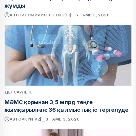
жұмды
АВТОР
ТОМИРИС ТОНЫКӨК
6 ТАМЫЗ, 2026
ДЕНСАУЛЫҚ
МӘМС қорынан 3,5 млрд теңге
жымқырылған: 36 қылмыстық іс тергелуде
АВТОР
KYN.KZ
3 ТАМЫЗ, 2026