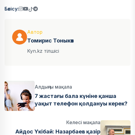
Бөлісу:
Автор
Томирис Тоныкөк
Kyn.kz тілшісі
Алдыңғы мақала
7 жастағы бала күніне қанша
уақыт телефон қолдануы керек?
Келесі мақала
Айдос Үкібай: Назарбаев қазір