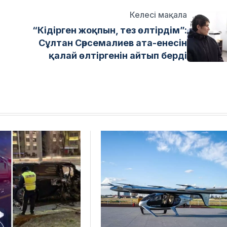
Келесі мақала
“Кідірген жоқпын, тез өлтірдім”:
Сұлтан Сәрсемалиев ата-енесін
қалай өлтіргенін айтып берді