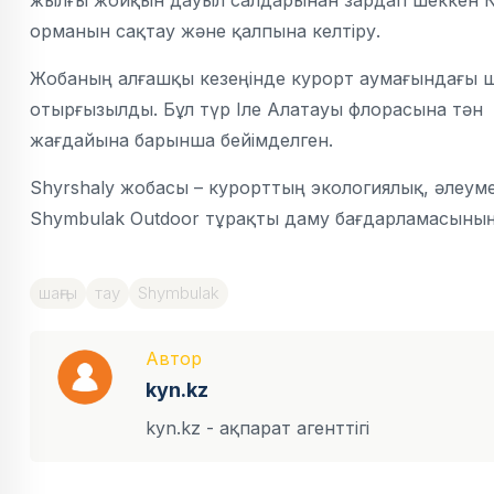
жылғы жойқын дауыл салдарынан зардап шеккен 
орманын сақтау және қалпына келтіру.
Жобаның алғашқы кезеңінде курорт аумағындағы ш
отырғызылды. Бұл түр Іле Алатауы флорасына тән
жағдайына барынша бейімделген.
Shyrshaly жобасы – курорттың экологиялық, әлеуме
Shymbulak Outdoor тұрақты даму бағдарламасының бі
шаңғы
тау
Shymbulak
Автор
kyn.kz
kyn.kz - ақпарат агенттігі