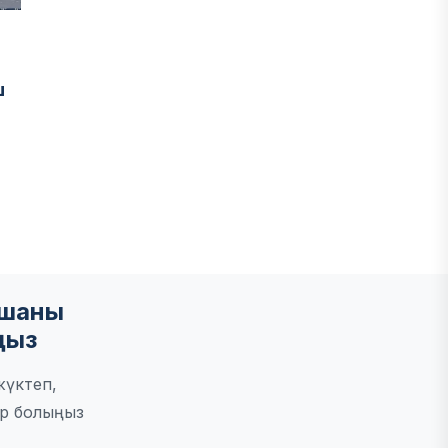
н
ш
мшаны
ңыз
жүктеп,
р болыңыз