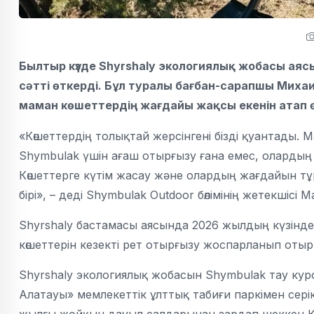
Былтыр күзде Shyrshaly экологиялық жобасы а
сәтті өткерді. Бұл туралы бағбан-сарапшы Мих
маман көшеттердің жағдайы жақсы екенін атап өтт
«Көшеттердің толықтай жерсінгені бізді қуантады.
Shymbulak үшін ағаш отырғызу ғана емес, олардың ә
Көшеттерге күтім жасау және олардың жағдайын 
бірі», – деді Shymbulak Outdoor бөлімінің жетекшісі
Shyrshaly бастамасы аясында 2026 жылдың күзін
көшеттерін кезекті рет отырғызу жоспарланып отыр
Shyrshaly экологиялық жобасын Shymbulak тау кур
Алатауы» мемлекеттік ұлттық табиғи паркімен сері