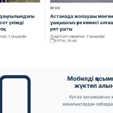
ҚОҒАМ
 даңғылындағы
Астанада жолаушы мінге
сот үкімді
ұшқышсыз әуе кемесі алға
жоқ
рет ұшты
РИС ТОНЫКӨК
АВТОР
ТОМИРИС ТОНЫКӨК
БҮГІН, 15:46
Мобилді қосы
жүктеп алы
Kyn.kz қосымшасын 
жаңалықтардан хабарда