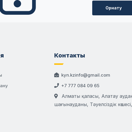
Орнату
я
Контакты
ы
kyn.kzinfo@gmail.com
дану
+7 777 084 09 65
Алматы қаласы, Алатау аудан
шағынауданы, Тәуелсіздік көшесі,