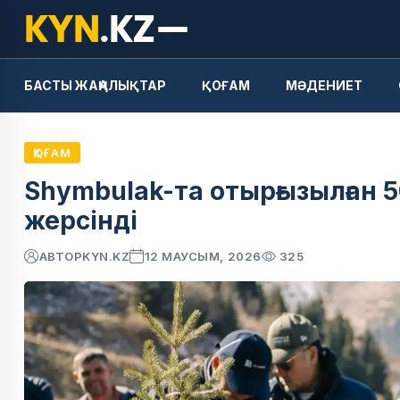
БАСТЫ ЖАҢАЛЫҚТАР
ҚОҒАМ
МӘДЕНИЕТ
ҚОҒАМ
Shymbulak-та отырғызылған 
жерсінді
АВТОР
KYN.KZ
12 МАУСЫМ, 2026
325