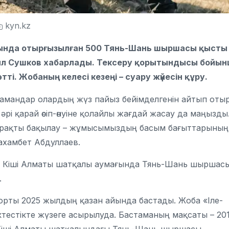
kyn.kz
ясында отырғызылған 500 Тянь-Шань шыршасы қысты
аил Сушков хабарлады. Тексеру қорытындысы бойы
і. Жобаның келесі кезеңі – суару жүйесін құру.
 Мамандар олардың жүз пайыз бейімделгенін айтып отыр
рі қарай өсіп-өнуіне қолайлы жағдай жасау да маңызды
тұрақты бақылау – жұмысымыздың басым бағыттарының
 Махамбет Абдуллаев.
де Кіші Алматы шатқалы аумағында Тянь-Шань шыршас
.
орты 2025 жылдың қазан айында бастады. Жоба «Іле-
ктестікте жүзеге асырылуда. Бастаманың мақсаты – 20