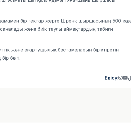
Кіші Алматы шатқалындағы Тянь-Шань шыршасы
амамен бір гектар жерге Шренк шыршасының 500 көше
 саналады және биік таулы аймақтардың табиғи
ттік және ағартушылық бастамаларын біріктіретін
р бөлігі.
Бөлісу: