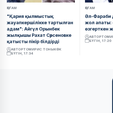
ҚОҒАМ
ҚОҒАМ
"Қария қылмыстық
Әл-Фараби
жауапкершілікке тартылған
жол апаты: 
адам": Айгүл Орынбек
өзгерткен 
жылқышы Рахат Сәрсеновке
АВТОР
ТОМИ
БҮГІН, 17:20
қатысты пікір білдірді
АВТОР
ТОМИРИС ТОНЫКӨК
БҮГІН, 17:34