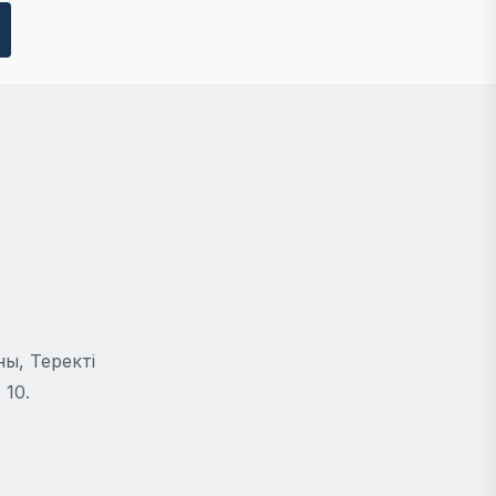
ы, Теректі
 10.