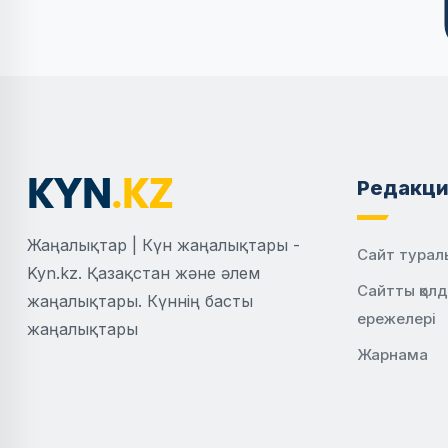
Редакци
Жаңалықтар | Күн жаңалықтары -
Сайт турал
Kyn.kz. Қазақстан және әлем
Сайтты қол
жаңалықтары. Күннің басты
ережелері
жаңалықтары
Жарнама