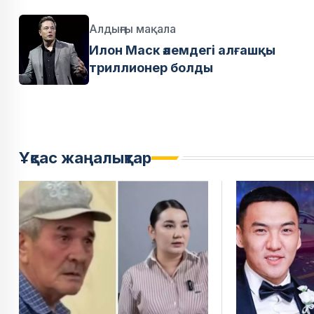
Алдыңғы мақала
Илон Маск әлемдегі алғашқы
триллионер болды
Ұқсас жаңалықтар