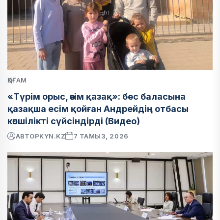
ҚОҒАМ
«Түрім орыс, өзім қазақ»: бес баласына
қазақша есім қойған Андрейдің отбасы
көпшілікті сүйсіндірді (Видео)
АВТОР
KYN.KZ
7 ТАМЫЗ, 2026