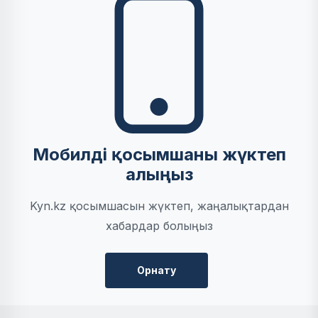
Мобилді қосымшаны жүктеп
алыңыз
Kyn.kz қосымшасын жүктеп, жаңалықтардан
хабардар болыңыз
Орнату