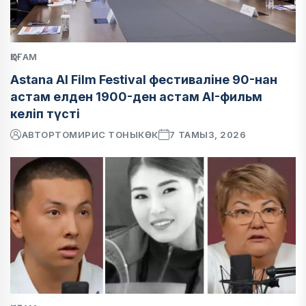
ҚОҒАМ
Astana AI Film Festival фестиваліне 90-нан
астам елден 1900-ден астам AI-фильм
келіп түсті
АВТОР
ТОМИРИС ТОНЫКӨК
7 ТАМЫЗ, 2026