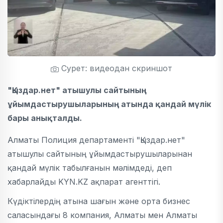
Сурет: видеодан скриншот
"Қыздар.нет" атышулы сайтының
ұйымдастырушыларының атында қандай мүлік
бары анықталды.
Алматы Полиция департаменті "Қыздар.нет"
атышулы сайтының ұйымдастырушыларынан
қандай мүлік табылғанын мәлімдеді, деп
хабарлайды KYN.KZ ақпарат агенттігі.
Күдіктілердің атына шағын және орта бизнес
саласындағы 8 компания, Алматы мен Алматы