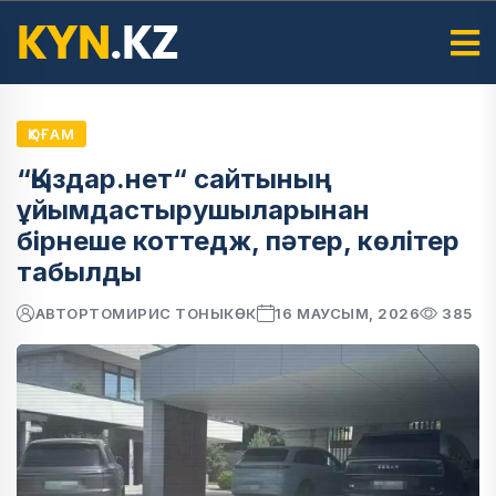
ҚОҒАМ
“Қыздар.нет“ сайтының
ұйымдастырушыларынан
бірнеше коттедж, пәтер, көлітер
табылды
АВТОР
ТОМИРИС ТОНЫКӨК
16 МАУСЫМ, 2026
385