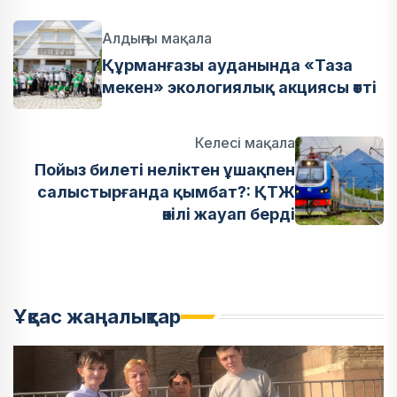
Алдыңғы мақала
Құрманғазы ауданында «Таза
мекен» экологиялық акциясы өтті
Келесі мақала
Пойыз билеті неліктен ұшақпен
салыстырғанда қымбат?: ҚТЖ
өкілі жауап берді
Ұқсас жаңалықтар