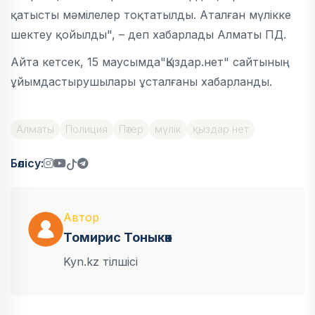
қатысты мәмілелер тоқтатылды. Аталған мүлікке
шектеу қойылды", – деп хабарлады Алматы ПД.
Айта кетсек, 15 маусымда"Қыздар.нет" сайтының
ұйымдастырушылары ұсталғаны хабарланды.
Алматы
Полиция
Пәтер
мүлік
қыздар нет
Бөлісу:
Автор
Томирис Тоныкөк
Kyn.kz тілшісі