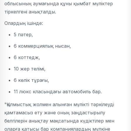
облысының аумағында құны қымбат мүліктер
тіркелгені анықталды.
Олардың ішінде:
5 пәтер,
6 коммерциялық нысан,
6 коттедж,
10 жер телімі,
6 көлік тұрағы,
11 люкс класындағы автомобиль бар.
"Қылмыстық жолмен алынған мүлікті тәркілеуді
қамтамасыз ету және оның заңдастырылу
белгілерін анықтау мақсатында күдіктілер мен
оларға қатысы бар компаниялардың мүлкіне