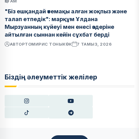
ҚОҒАМ
"Біз ешқандай өтемақы алған жоқпыз және
талап етпедік": марқұм Ұлдана
Мырзуанның күйеуі мен енесі өздеріне
айтылған сыннан кейін сұхбат берді
АВТОР
ТОМИРИС ТОНЫКӨК
7 ТАМЫЗ, 2026
Біздің әлеуметтік желілер