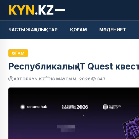
БАСТЫ ЖАҢАЛЫҚТАР
ҚОҒАМ
МӘДЕНИЕТ
ҚОҒАМ
Республикалық IT Quest квест
АВТОР
KYN.KZ
18 МАУСЫМ, 2026
347