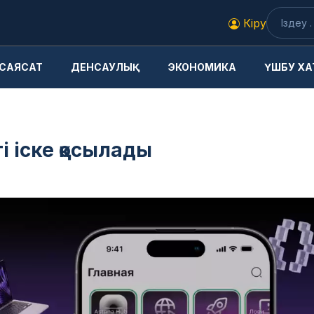
Кіру
САЯСАТ
ДЕНСАУЛЫҚ
ЭКОНОМИКА
ҮШБУ ХА
і іске қосылады