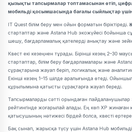
қызықты тапсырмалар топтамасынан өтіп, цифрлы
мобильді қосымшасында бағалы сыйлықтар үшін
IT Quest білім беру мен ойын форматын біріктіреді
стартаптар және Astana Hub экожүйесі бойынша с
шешу, бағдарламалық қателерді анықтау және зейін
Квест екі кезеңнен тұрады. Бірінші кезең 2–30 мау
стартаптар, білім беру бағдарламалары және Ast
сұрақтарына жауап беріп, логикалық және аналит
Екінші кезең 1–15 шілде аралығында өтеді. Ойынш
құрылымына қатысты сұрақтарға жауап береді.
Тапсырмаларды сәтті орындаған пайдаланушылар 
рейтингінде жоғарылай алады. Ең көп XP жинаған 
қатысушының нәтижесі бірдей болса, квесті ертере
Бақ сынап, жарысқа түсу үшін Astana Hub мобиль