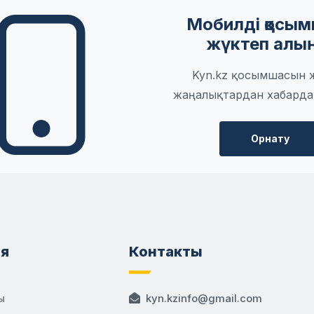
Мобилді қосы
жүктеп алы
Kyn.kz қосымшасын 
жаңалықтардан хабарда
Орнату
я
Контакты
ы
kyn.kzinfo@gmail.com