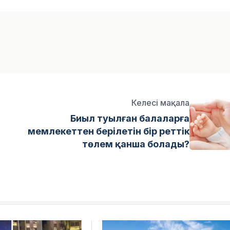
Келесі мақала
Биыл туылған балаларға
мемлекеттен берілетін бір реттік
төлем қанша болады?