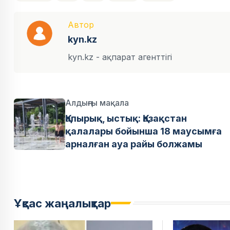
Автор
kyn.kz
kyn.kz - ақпарат агенттігі
Алдыңғы мақала
Қапырық, ыстық: Қазақстан
қалалары бойынша 18 маусымға
арналған ауа райы болжамы
Ұқсас жаңалықтар