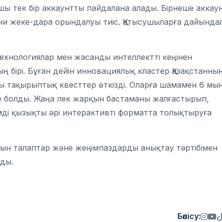
ушы тек бір аккаунтты пайдалана алады. Бірнеше аккау
ғни жеке-дара орындалуы тиіс. Қатысушыларға дайында
технологиялар мен жасанды интеллектті кеңінен
ң бірі. Бұған дейін инновациялық кластер Қазақстанны
ы тақырыптық квесттер өткізді. Оларға шамамен 6 мы
е болды. Жаңа лек жарқын бастаманы жалғастырып,
мді қызықты әрі интерактивті форматта толықтыруға
ын талаптар және жеңімпаздарды анықтау тәртібімен
ды.
Бөлісу: