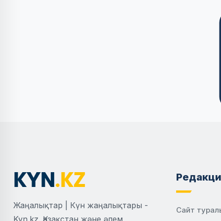
Редакци
Жаңалықтар | Күн жаңалықтары -
Сайт турал
Kyn.kz. Қазақстан және әлем