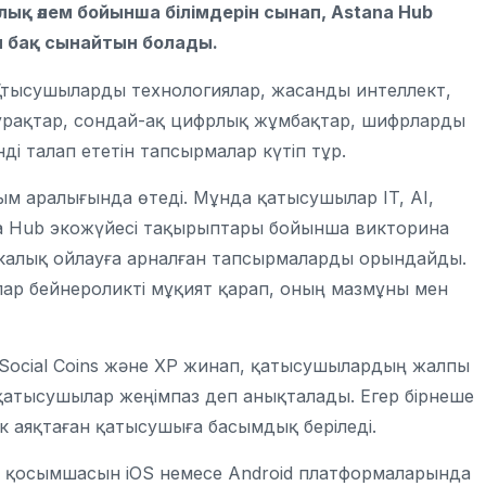
қ әлем бойынша білімдерін сынап, Astana Hub
 бақ сынайтын болады.
. Қатысушыларды технологиялар, жасанды интеллект,
ұрақтар, сондай-ақ цифрлық жұмбақтар, шифрларды
ді талап ететін тапсырмалар күтіп тұр.
сым аралығында өтеді. Мұнда қатысушылар IT, AI,
ana Hub экожүйесі тақырыптары бойынша викторина
икалық ойлауға арналған тапсырмаларды орындайды.
ылар бейнероликті мұқият қарап, оның мазмұны мен
Social Coins және XP жинап, қатысушылардың жалпы
қатысушылар жеңімпаз деп анықталады. Егер бірнеше
к аяқтаған қатысушыға басымдық беріледі.
ді қосымшасын iOS немесе Android платформаларында