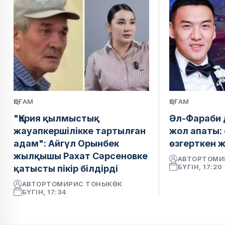
ҚОҒАМ
ҚОҒАМ
"Қария қылмыстық
Әл-Фараби
жауапкершілікке тартылған
жол апаты: 
адам": Айгүл Орынбек
өзгерткен 
жылқышы Рахат Сәрсеновке
АВТОР
ТОМИ
БҮГІН, 17:20
қатысты пікір білдірді
АВТОР
ТОМИРИС ТОНЫКӨК
БҮГІН, 17:34