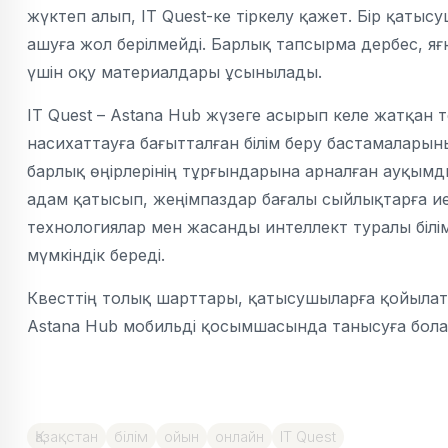
жүктеп алып, IT Quest-ке тіркелу қажет. Бір қатыс
ашуға жол берілмейді. Барлық тапсырма дербес, я
үшін оқу материалдары ұсынылады.
IT Quest – Astana Hub жүзеге асырып келе жатқан 
насихаттауға бағытталған білім беру бастамаларыны
барлық өңірлерінің тұрғындарына арналған ауқымд
адам қатысып, жеңімпаздар бағалы сыйлықтарға и
технологиялар мен жасанды интеллект туралы білі
мүмкіндік береді.
Квесттің толық шарттары, қатысушыларға қойылат
Astana Hub мобильді қосымшасында танысуға бола
Қазақстан
білім
ойын
онлайн
IT Quest