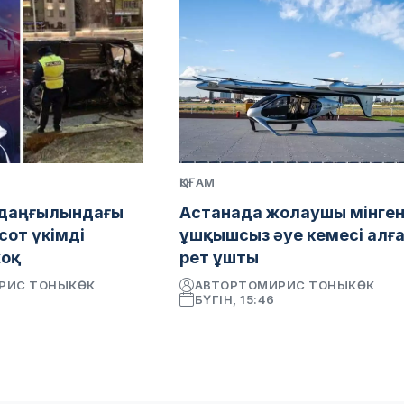
ҚОҒАМ
 даңғылындағы
Астанада жолаушы мінге
сот үкімді
ұшқышсыз әуе кемесі алғ
жоқ
рет ұшты
РИС ТОНЫКӨК
АВТОР
ТОМИРИС ТОНЫКӨК
БҮГІН, 15:46