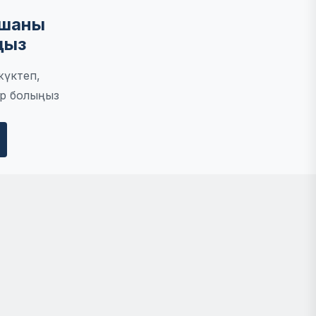
мшаны
ңыз
жүктеп,
р болыңыз