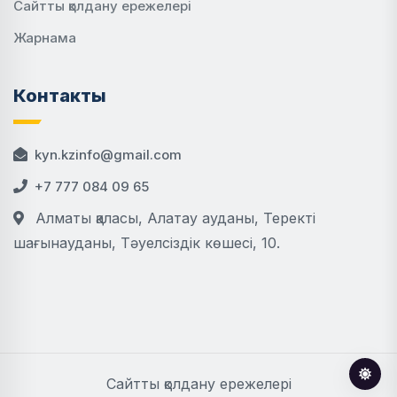
Сайтты қолдану ережелері
Жарнама
Контакты
kyn.kzinfo@gmail.com
+7 777 084 09 65
Алматы қаласы, Алатау ауданы, Теректі
шағынауданы, Тәуелсіздік көшесі, 10.
Сайтты қолдану ережелері