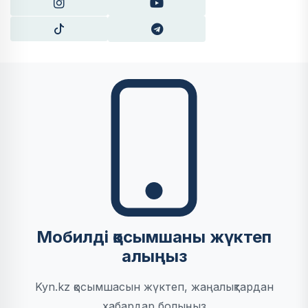
Мобилді қосымшаны жүктеп
алыңыз
Kyn.kz қосымшасын жүктеп, жаңалықтардан
хабардар болыңыз