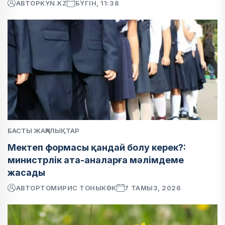
АВТОР
KYN.KZ
БҮГІН, 11:38
БАСТЫ ЖАҢАЛЫҚТАР
Мектеп формасы қандай болу керек?:
министрлік ата-аналарға мәлімдеме
жасады
АВТОР
ТОМИРИС ТОНЫКӨК
7 ТАМЫЗ, 2026