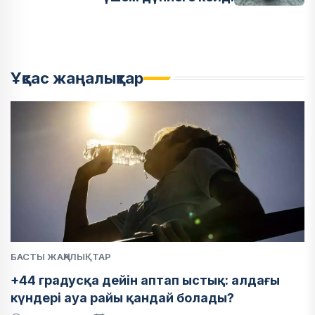
Ұқсас жаңалықтар
БАСТЫ ЖАҢАЛЫҚТАР
+44 градусқа дейін аптап ыстық: алдағы
күндері ауа райы қандай болады?