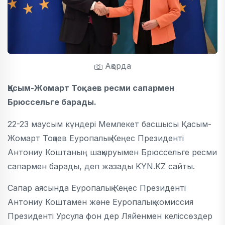
Ақорда
Қасым-Жомарт Тоқаев ресми сапармен
Брюссельге барады.
22-23 маусым күндері Мемлекет басшысы Қасым-
Жомарт Тоқаев Еуропалық Кеңес Президенті
Антониу Коштаның шақыруымен Брюссельге ресми
сапармен барады, деп жазады KYN.KZ сайты.
Сапар аясында Еуропалық Кеңес Президенті
Антониу Коштамен және Еуропалық комиссия
Президенті Урсула фон дер Ляйенмен келіссөздер