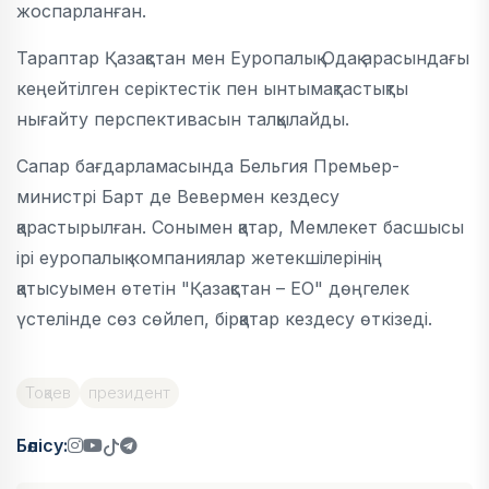
жоспарланған.
Тараптар Қазақстан мен Еуропалық Одақ арасындағы
кеңейтілген серіктестік пен ынтымақтастықты
нығайту перспективасын талқылайды.
Сапар бағдарламасында Бельгия Премьер-
министрі Барт де Вевермен кездесу
қарастырылған. Сонымен қатар, Мемлекет басшысы
ірі еуропалық компаниялар жетекшілерінің
қатысуымен өтетін "Қазақстан – ЕО" дөңгелек
үстелінде сөз сөйлеп, бірқатар кездесу өткізеді.
Тоқаев
президент
Бөлісу: