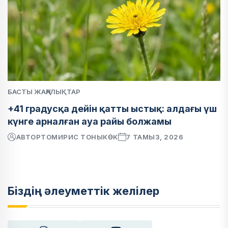
БАСТЫ ЖАҢАЛЫҚТАР
+41 градусқа дейін қатты ыстық: алдағы үш
күнге арналған ауа райы болжамы
АВТОР
ТОМИРИС ТОНЫКӨК
7 ТАМЫЗ, 2026
Біздің әлеуметтік желілер