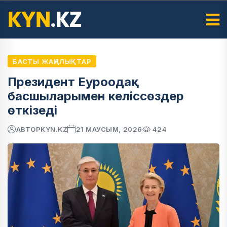
БАСТЫ ЖАҢАЛЫҚТАР
Президент Еуроодақ
басшыларымен келіссөздер
өткізеді
АВТОР
KYN.KZ
21 МАУСЫМ, 2026
424