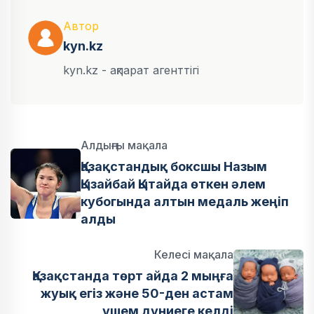
Автор
kyn.kz
kyn.kz - ақпарат агенттігі
Алдыңғы мақала
Қазақстандық боксшы Назым
Қызайбай Қытайда өткен әлем
кубогында алтын медаль жеңіп
алды
Келесі мақала
Қазақстанда төрт айда 2 мыңға
жуық егіз және 50-ден астам
үшем дүниеге келді