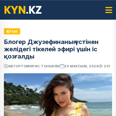
ҚОҒАМ
Блогер Джузефинаның үстінен
желідегі тікелей эфирі үшін іс
қозғалды
АВТОР
ТОМИРИС ТОНЫКӨК
25 МАУСЫМ, 2026
251