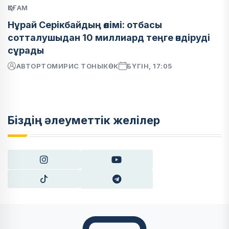
ҚОҒАМ
Нұрай Серікбайдың өлімі: отбасы
сотталушыдан 10 миллиард теңге өндіруді
сұрады
АВТОР
ТОМИРИС ТОНЫКӨК
БҮГІН, 17:05
Біздің әлеуметтік желілер