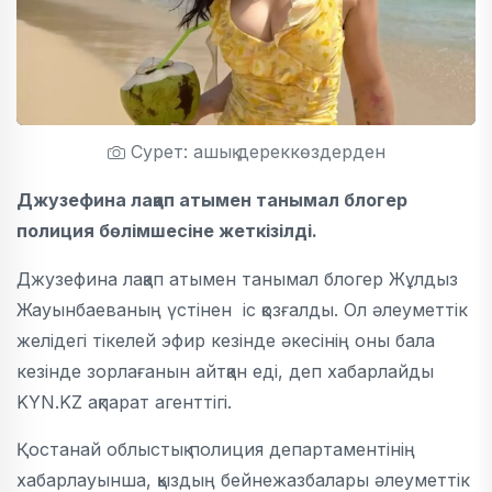
Сурет: ашық дереккөздерден
Джузефина лақап атымен танымал блогер
полиция бөлімшесіне жеткізілді.
Джузефина лақап атымен танымал блогер Жұлдыз
Жауынбаеваның үстінен іс қозғалды. Ол әлеуметтік
желідегі тікелей эфир кезінде әкесінің оны бала
кезінде зорлағанын айтқан еді, деп хабарлайды
KYN.KZ ақпарат агенттігі.
Қостанай облыстық полиция департаментінің
хабарлауынша, қыздың бейнежазбалары әлеуметтік