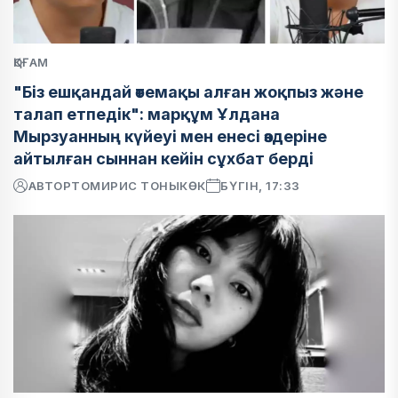
ҚОҒАМ
"Біз ешқандай өтемақы алған жоқпыз және
талап етпедік": марқұм Ұлдана
Мырзуанның күйеуі мен енесі өздеріне
айтылған сыннан кейін сұхбат берді
АВТОР
ТОМИРИС ТОНЫКӨК
БҮГІН, 17:33