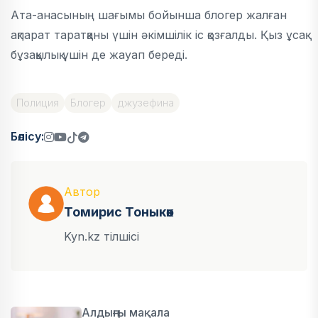
Ата-анасының шағымы бойынша блогер жалған
ақпарат таратқаны үшін әкімшілік іс қозғалды. Қыз ұсақ
бұзақылық үшін де жауап береді.
Полиция
Блогер
джузефина
Бөлісу:
Автор
Томирис Тоныкөк
Kyn.kz тілшісі
Алдыңғы мақала