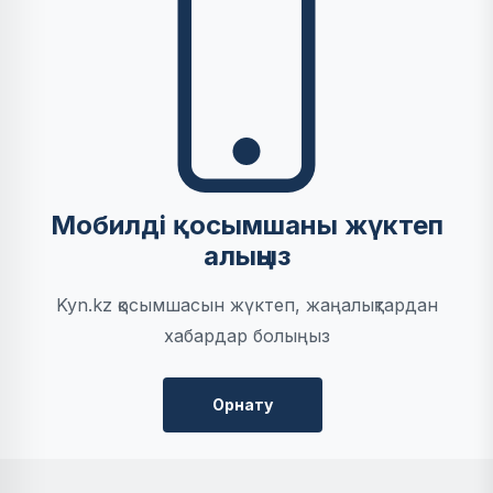
Мобилді қосымшаны жүктеп
алыңыз
Kyn.kz қосымшасын жүктеп, жаңалықтардан
хабардар болыңыз
Орнату