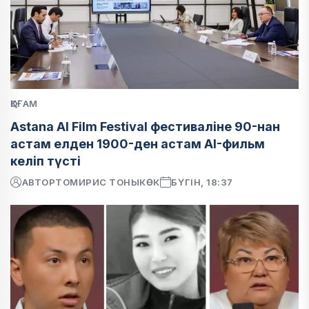
ҚОҒАМ
Astana AI Film Festival фестиваліне 90-нан
астам елден 1900-ден астам AI-фильм
келіп түсті
АВТОР
ТОМИРИС ТОНЫКӨК
БҮГІН, 18:37