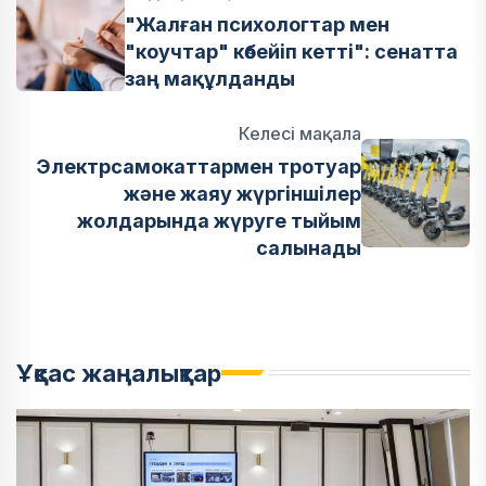
"Жалған психологтар мен
"коучтар" көбейіп кетті": сенатта
заң мақұлданды
Келесі мақала
Электрсамокаттармен тротуар
және жаяу жүргіншілер
жолдарында жүруге тыйым
салынады
Ұқсас жаңалықтар