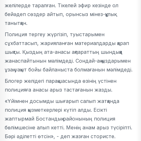
желілерде таралған. Тікелей эфир кезінде ол
бейәдеп сөздер айтып, орынсыз мінез-құлық
танытқан.
Полиция тергеу жүргізіп, туыстарымен
сұхбаттасып, жарияланған материалдарды қарап
шықты. Қыздың ата-анасы ақпараттың шындыққа
жанаспайтынын мәлімдеді. Сондай-ақ қыздарымен
ұзақ уақыт бойы байланыста болмағанын мәлімдеді.
Блогер желідегі парақшасында өзінің үстінен
полицияға анасы арыз тастағанын жазды.
«Үйімнен досымды шығарып салып жатқанда
полиция қызметкерлері күтіп алды. Есікті
жаптырмай Бостандық районының полиция
бөлімшесіне алып кетті. Менің анам арыз түсіріпті.
Бәрі әділетті өтсін», - деп жазған стористе.