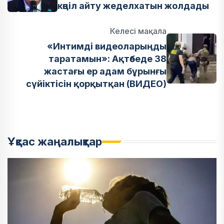
көңіл айту жеделхатын жолдады
Келесі мақала
«Интимді видеоларыңды
таратамын»: Ақтөбеде 38
жастағы ер адам бұрынғы
сүйіктісін қорқытқан (ВИДЕО)
Ұқсас жаңалықтар