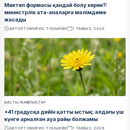
Мектеп формасы қандай болу керек?:
министрлік ата-аналарға мәлімдеме
жасады
АВТОР
ТОМИРИС ТОНЫКӨК
7 ТАМЫЗ, 2026
БАСТЫ ЖАҢАЛЫҚТАР
+41 градусқа дейін қатты ыстық: алдағы үш
күнге арналған ауа райы болжамы
АВТОР
ТОМИРИС ТОНЫКӨК
7 ТАМЫЗ, 2026