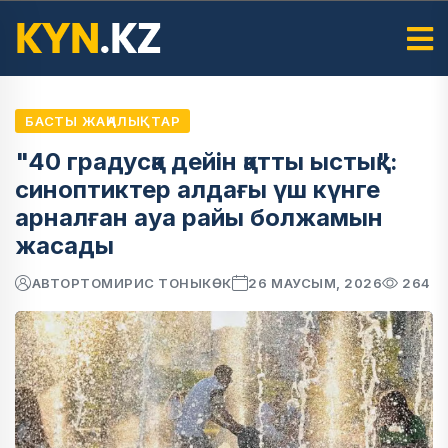
БАСТЫ ЖАҢАЛЫҚТАР
"40 градусқа дейін қатты ыстық":
синоптиктер алдағы үш күнге
арналған ауа райы болжамын
жасады
АВТОР
ТОМИРИС ТОНЫКӨК
26 МАУСЫМ, 2026
264