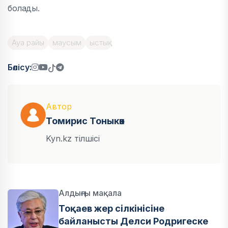
болады.
Ауа райы
маусым
ыстық
Бөлісу:
Автор
Томирис Тоныкөк
Kyn.kz тілшісі
Алдыңғы мақала
Тоқаев жер сілкінісіне
байланысты Делси Родригеске