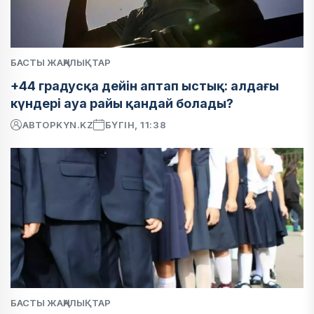
БАСТЫ ЖАҢАЛЫҚТАР
+44 градусқа дейін аптап ыстық: алдағы
күндері ауа райы қандай болады?
АВТОР
KYN.KZ
БҮГІН, 11:38
БАСТЫ ЖАҢАЛЫҚТАР