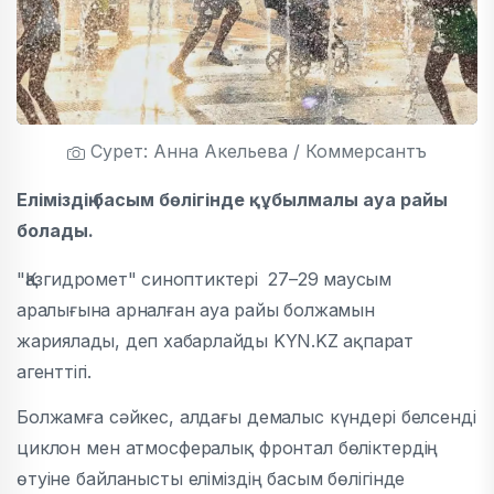
Сурет: Анна Акельева / Коммерсантъ
Еліміздің басым бөлігінде құбылмалы ауа райы
болады.
"Қазгидромет"
синоптиктері
27–29 маусым
аралығын
а арналған ауа райы болжамын
жариялады, деп хабарлайды
KYN
.
KZ
ақпарат
агенттігі.
Болжамға сәйкес, алдағы демалыс күндері белсенді
циклон мен атмосфералық фронтал бөліктердің
өтуіне байланысты еліміздің басым бөлігінде