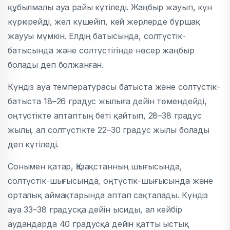
құбылмалы ауа райы күтіледі.
Жаңбыр жауып, күн
күркірейді, жел күшейіп, кей жерлерде бұршақ
жаууы мүмкін. Елдің батысында, солтүстік-
батысында және солтүстігінде нөсер жаңбыр
болады деп болжанған.
Күндіз ауа температурасы батыста және солтүстік-
батыста 18–26 градус жылыға дейін төмендейді,
оңтүстікте аптаптың беті қайтып, 28–38 градус
жылы, ал солтүстікте 22–30 градус жылы болады
деп күтіледі.
Сонымен қатар, Қазақстанның шығысында,
солтүстік-шығысында, оңтүстік-шығысында және
орталық аймақтарында аптап сақталады.
Күндіз
ауа 33–38 градусқа дейін ысиды, ал кейбір
аудандарда 40 градусқа дейін қатты ыстық