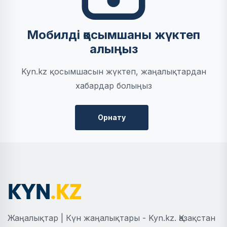
Мобилді қосымшаны жүктеп
алыңыз
Kyn.kz қосымшасын жүктеп, жаңалықтардан
хабардар болыңыз
Орнату
Жаңалықтар | Күн жаңалықтары - Kyn.kz. Қазақстан